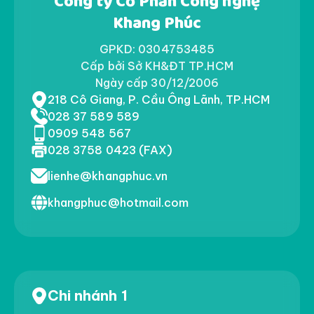
Công ty Cổ Phần Công nghệ
Khang Phúc
GPKD: 0304753485
Cấp bởi Sở KH&ĐT TP.HCM
Ngày cấp 30/12/2006
218 Cô Giang, P. Cầu Ông Lãnh, TP.HCM
028 37 589 589
0909 548 567
028 3758 0423 (FAX)
lienhe@khangphuc.vn
khangphuc@hotmail.com
Chi nhánh 1