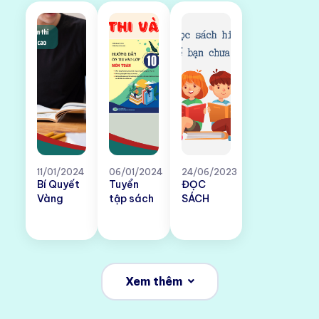
11/01/2024
06/01/2024
24/06/2023
Bí Quyết
Tuyển
ĐỌC
Vàng
tập sách
SÁCH
Giúp Ôn
ôn thi vào
SAO CHO
Thi Vào
lớp 10 mới
ĐÚNG
Lớp 10
nhất năm
CÁCH,
Đạt Điểm
2024
HIỆU
Cao
QUẢ?
Xem thêm