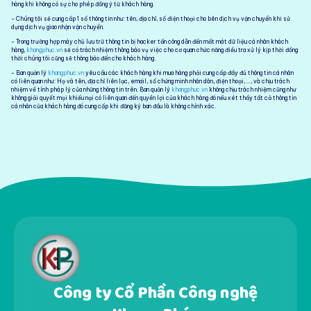
hàng khi không có sự cho phép đồng ý từ khách hàng.
- Chúng tôi sẽ cung cấp 1 số thông tin như: tên, địa chỉ, số điện thoại cho bên dịch vụ vận chuyển khi sử
dụng dịch vụ giao nhận vận chuyển.
- Trong trường hợp máy chủ lưu trữ thông tin bị hacker tấn công dẫn đến mất mát dữ liệu cá nhân khách
hàng,
khangphuc.vn
sẽ có trách nhiệm thông báo vụ việc cho cơ quan chức năng điều tra xử lý kịp thời đồng
thời chúng tôi cũng sẽ thông báo đến cho khách hàng.
- Ban quản lý
khangphuc.vn
yêu cầu các khách hàng khi mua hàng phải cung cấp đầy đủ thông tin cá nhân
có liên quan như: Họ và tên, địa chỉ liên lạc, email, số chứng minh nhân dân, điện thoại, …, và chịu trách
nhiệm về tính pháp lý của những thông tin trên. Ban quản lý
khangphuc.vn
không chịu trách nhiệm cũng như
không giải quyết mọi khiếu nại có liên quan đến quyền lợi của khách hàng đó nếu xét thấy tất cả thông tin
cá nhân của khách hàng đó cung cấp khi đăng ký ban đầu là không chính xác.
Công ty Cổ Phần Công nghệ