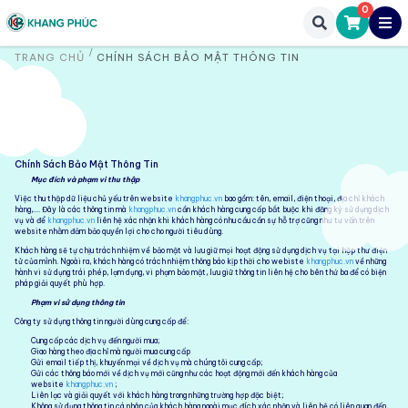
0
TRANG CHỦ
CHÍNH SÁCH BẢO MẬT THÔNG TIN
Chính Sách Bảo Mật Thông Tin
Mục đích và phạm vi thu thập
Việc thu thập dữ liệu chủ yếu trên website
khangphuc.vn
bao gồm: tên, email, điện thoại, địa chỉ khách
hàng,…. Đây là các thông tin mà
khangphuc.vn
cần khách hàng cung cấp bắt buộc khi đăng ký sử dụng dịch
vụ và để
khangphuc.vn
liên hệ xác nhận khi khách hàng có nhu cầu cần sự hỗ trợ cũng như tư vấn trên
website nhằm đảm bảo quyền lợi cho cho người tiêu dùng.
Khách hàng sẽ tự chịu trách nhiệm về bảo mật và lưu giữ mọi hoạt động sử dụng dịch vụ tại hộp thư điện
tử của mình. Ngoài ra, khách hàng có trách nhiệm thông báo kịp thời cho webiste
khangphuc.vn
về những
hành vi sử dụng trái phép, lạm dụng, vi phạm bảo mật, lưu giữ thông tin liên hệ cho bên thứ ba để có biện
pháp giải quyết phù hợp.
Phạm vi sử dụng thông tin
Công ty sử dụng thông tin người dùng cung cấp để:
Cung cấp các dịch vụ đến người mua;
Giao hàng theo địa chỉ mà người mua cung cấp
Gửi email tiếp thị, khuyến mại về dịch vụ mà chúng tôi cung cấp;
Gửi các thông báo mới về dịch vụ mới cũng như các hoạt động mới đến khách hàng của
website
khangphuc.vn
;
Liên lạc và giải quyết với khách hàng trong những trường hợp đặc biệt;
Không sử dụng thông tin cá nhân của khách hàng ngoài mục đích xác nhận và liên hệ có liên quan đến