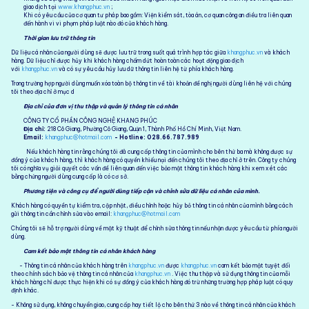
giao dịch tại
www.khangphuc.vn
;
Khi có yêu cầu của cơ quan tư pháp bao gồm: Viện kiểm sát, tòa án, cơ quan công an điều tra liên quan
đến hành vi vi phạm pháp luật nào đó của khách hàng.
Thời gian lưu trữ thông tin
Dữ liệu cá nhân của người dùng sẽ được lưu trữ trong suốt quá trình hợp tác giữa
khangphuc.vn
và khách
hàng. Dữ liệu chỉ được hủy khi khách hàng chấm dứt hoàn toàn các hoạt động giao dịch
với
khangphuc.vn
và có sự yêu cầu hủy lưu dữ thông tin liên hệ từ phía khách hàng.
Trong trường hợp người dùng muốn xóa toàn bộ thông tin về tài khoản đề nghị người dùng liên hệ với chúng
tôi theo địa chỉ ở mục d
Địa chỉ của đơn vị thu thập và quản lý thông tin cá nhân
CÔNG TY CỔ PHẦN CÔNG NGHỆ KHANG PHÚC
Địa chỉ:
218 Cô Giang, Phường Cô Giang, Quận 1, Thành Phố Hồ Chí Minh, Việt Nam.
Email:
khangphuc@hotmail.com
- Hotline:
028.66.787.989
Nếu khách hàng tin rằng chúng tôi đã cung cấp thông tin của mình cho bên thứ ba mà không được sự
đồng ý của khách hàng, thì khách hàng có quyền khiếu nại đến chúng tôi theo địa chỉ ở trên. Công ty chúng
tôi có nghĩa vụ giải quyết các vấn đề liên quan đến việc bảo mật thông tin khách hàng khi xem xét các
bằng chứng người dùng cung cấp là có cơ sở.
Phương tiện và công cụ để người dùng tiếp cận và chỉnh sửa dữ liệu cá nhân của mình.
Khách hàng có quyền tự kiểm tra, cập nhật, điều chỉnh hoặc hủy bỏ thông tin cá nhân của mình bằng cách
gửi thông tin cần chỉnh sửa vào email:
khangphuc@hotmail.com
Chúng tôi sẽ hỗ trợ người dùng về mặt kỹ thuật để chỉnh sửa thông tin nếu nhận được yêu cầu từ phía người
dùng.
Cam kết bảo mật thông tin cá nhân khách hàng
- Thông tin cá nhân của khách hàng trên
khangphuc.vn
được
khangphuc.vn
cam kết bảo mật tuyệt đối
theo chính sách bảo vệ thông tin cá nhân của
khangphuc.vn
. Việc thu thập và sử dụng thông tin của mỗi
khách hàng chỉ được thực hiện khi có sự đồng ý của khách hàng đó trừ những trường hợp pháp luật có quy
định khác.
- Không sử dụng, không chuyển giao, cung cấp hay tiết lộ cho bên thứ 3 nào về thông tin cá nhân của khách