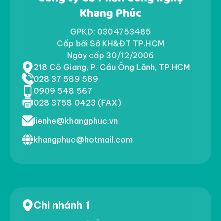
Khang Phúc
GPKD: 0304753485
Cấp bởi Sở KH&ĐT TP.HCM
Ngày cấp 30/12/2006
218 Cô Giang, P. Cầu Ông Lãnh, TP.HCM
028 37 589 589
0909 548 567
028 3758 0423 (FAX)
lienhe@khangphuc.vn
khangphuc@hotmail.com
Chi nhánh 1