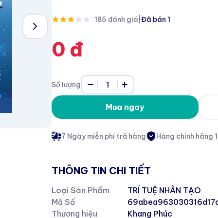
185 đánh giá
|
Đã bán 1
0 đ
1
Số lượng
Mua ngay
7 Ngày miễn phí trả hàng
Hàng chính hãng 
THÔNG TIN CHI TIẾT
Loại Sản Phẩm
TRÍ TUỆ NHÂN TẠO
Mã Số
69abea963030316d17
Thương hiệu
Khang Phúc