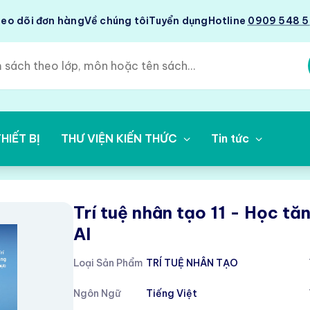
eo dõi đơn hàng
Về chúng tôi
Tuyển dụng
Hotline
0909 548 
HIẾT BỊ
THƯ VIỆN KIẾN THỨC
Tin tức
Trí tuệ nhân tạo 11 - Học t
AI
Loại Sản Phẩm
TRÍ TUỆ NHÂN TẠO
Ngôn Ngữ
Tiếng Việt