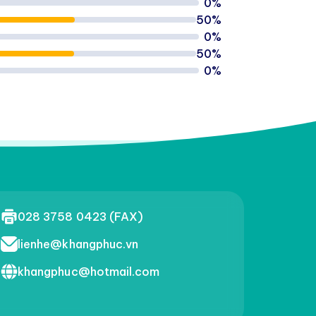
0%
50%
0%
50%
0%
028 3758 0423 (FAX)
lienhe@khangphuc.vn
khangphuc@hotmail.com