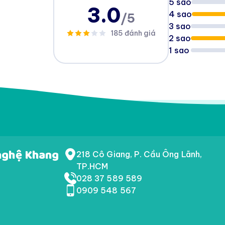
5 sao
3.0
4 sao
/5
3 sao
185 đánh giá
2 sao
1 sao
nghệ Khang
218 Cô Giang, P. Cầu Ông Lãnh,
TP.HCM
028 37 589 589
0909 548 567