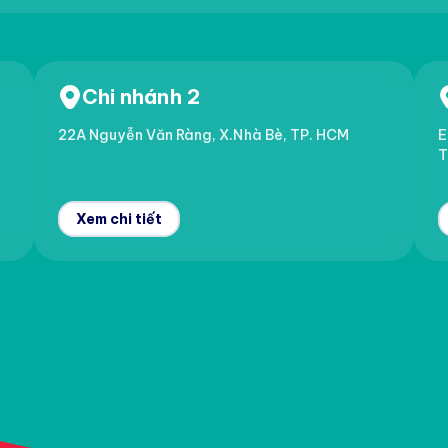
Chi nhánh 2
22A Nguyễn Văn Ràng, X.Nhà Bè, TP. HCM
E
T
Xem chi tiết