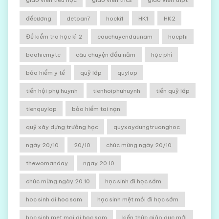
đềcương
detoan7
hocki1
HK1
HK2
Đề kiểm tra học kì 2
cauchuyendaunam
hocphi
baohiemyte
câu chuyện đầu năm
học phí
bảo hiểm y tế
quỹ lớp
quylop
tiền hội phụ huynh
tienhoiphuhuynh
tiền quỹ lớp
tienquylop
bảo hiểm tai nạn
quỹ xây dựng trường học
quyxaydungtruonghoc
ngày 20/10
20/10
chúc mừng ngày 20/10
thewomanday
ngay 20.10
chúc mừng ngày 20.10
học sinh đi học sớm
hoc sinh di hoc som
học sinh mệt mỏi đi học sớm
hoc sinh met moi di hoc som
kiến thức giáo dục mới