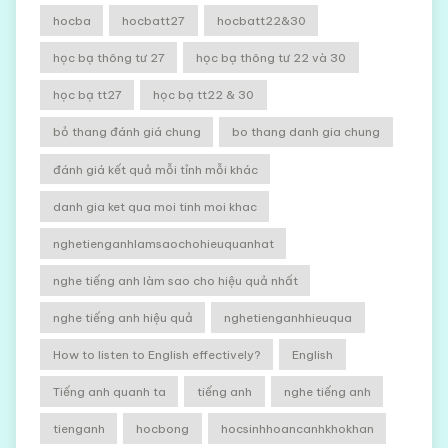
hocba
hocbatt27
hocbatt22&30
học bạ thông tư 27
học bạ thông tư 22 và 30
học bạ tt27
học bạ tt22 & 30
bỏ thang đánh giá chung
bo thang danh gia chung
đánh giá kết quả mỗi tỉnh mỗi khác
danh gia ket qua moi tinh moi khac
nghetienganhlamsaochohieuquanhat
nghe tiếng anh làm sao cho hiệu quả nhất
nghe tiếng anh hiệu quả
nghetienganhhieuqua
How to listen to English effectively?
English
Tiếng anh quanh ta
tiếng anh
nghe tiếng anh
tienganh
hocbong
hocsinhhoancanhkhokhan