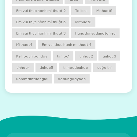
Em vui thuc hanh mi thuat 2
Tailieu
Mithuat5
Em vui thực hành mĩ thuật 5
Mithuat3
Em vui thuc hanh mi thuat 3
Hungdansudungtailieu
Mithuat4
Em vui thuc hanh mi thuat 4
Ke hoach bai day
tinhoc1
tinhoc2
tinhoc3
tinhoc4
tinhoc5
tinhoctieuhoc
cuộc thi
uommamtuonglai
dodungdayhoc