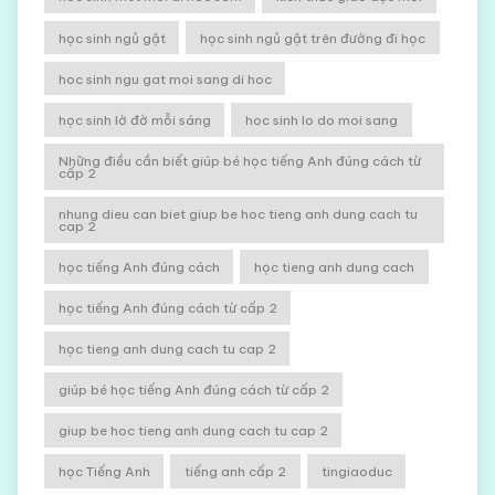
học sinh ngủ gật
học sinh ngủ gật trên đường đi học
hoc sinh ngu gat moi sang di hoc
học sinh lờ đờ mỗi sáng
hoc sinh lo do moi sang
Những điều cần biết giúp bé học tiếng Anh đúng cách từ
cấp 2
nhung dieu can biet giup be hoc tieng anh dung cach tu
cap 2
học tiếng Anh đúng cách
học tieng anh dung cach
học tiếng Anh đúng cách từ cấp 2
học tieng anh dung cach tu cap 2
giúp bé học tiếng Anh đúng cách từ cấp 2
giup be hoc tieng anh dung cach tu cap 2
học Tiếng Anh
tiếng anh cấp 2
tingiaoduc