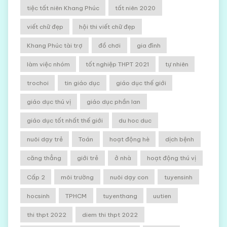
tiệc tất niên Khang Phúc
tất niên 2020
viết chữ đẹp
hội thi viết chữ đẹp
Khang Phúc tài trợ
đồ chơi
gia đình
làm việc nhóm
tốt nghiệp THPT 2021
tự nhiên
trochoi
tin giáo dục
giáo dục thế giới
giáo dục thú vị
giáo dục phần lan
giáo dục tốt nhất thế giới
du hoc duc
nuôi dạy trẻ
Toán
hoạt động hè
dịch bệnh
căng thẳng
giới trẻ
ở nhà
hoạt động thú vị
Cấp 2
môi trường
nuôi dạy con
tuyensinh
hocsinh
TPHCM
tuyenthang
uutien
thi thpt 2022
diem thi thpt 2022