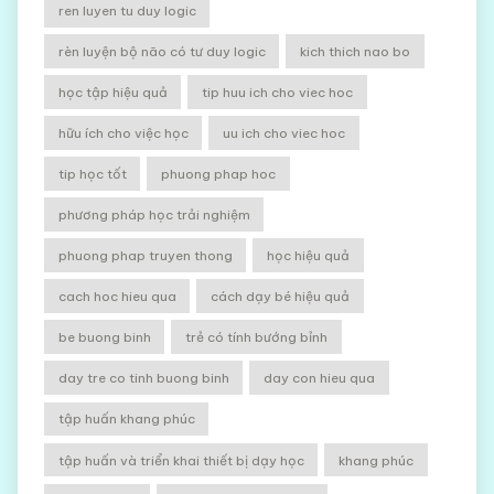
ren luyen tu duy logic
rèn luyện bộ não có tư duy logic
kich thich nao bo
học tập hiệu quả
tip huu ich cho viec hoc
hữu ích cho việc học
uu ich cho viec hoc
tip học tốt
phuong phap hoc
phương pháp học trải nghiệm
phuong phap truyen thong
học hiệu quả
cach hoc hieu qua
cách dạy bé hiệu quả
be buong binh
trẻ có tính bướng bỉnh
day tre co tinh buong binh
day con hieu qua
tập huấn khang phúc
tập huấn và triển khai thiết bị dạy học
khang phúc