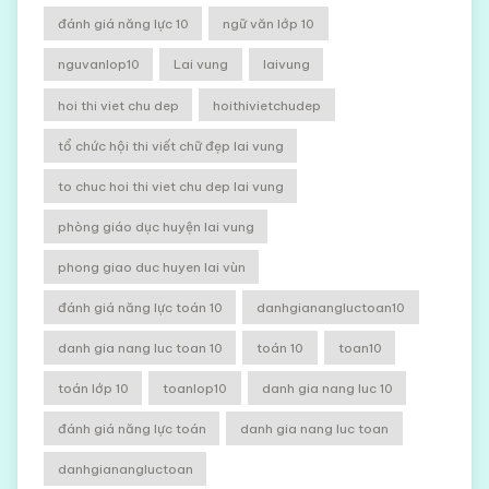
đánh giá năng lực 10
ngữ văn lớp 10
nguvanlop10
Lai vung
laivung
hoi thi viet chu dep
hoithivietchudep
tổ chức hội thi viết chữ đẹp lai vung
to chuc hoi thi viet chu dep lai vung
phòng giáo dục huyện lai vung
phong giao duc huyen lai vùn
đánh giá năng lực toán 10
danhgianangluctoan10
danh gia nang luc toan 10
toán 10
toan10
toán lớp 10
toanlop10
danh gia nang luc 10
đánh giá năng lực toán
danh gia nang luc toan
danhgianangluctoan