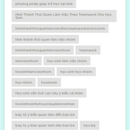
phương pháp giúp trẻ học tại nhà
Hình Thành Thói Quen Làm Việc Theo Teamwork Cho Học
Sinh
hinhthanhthoiquenlamviectheoteamworkchohocsinh
hình thành thói quen làm việc nhóm
hinhthanhthoiquenlamviecnhom
teamwork
lamviecnhom
học sinh làm việc nhóm
hocsinhlamviecnhom
học sinh học nhóm
học nhóm
hocnhom
Học sinh cần tích cực nêu ý kiến cá nhân
hocsinhcantichcucneuykiencanhan
bày tỏ ý kiến quan tâm đến bạn bè
bay to y kien quan tam den ban be
học bạ