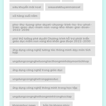
siêu khuyến mãi noel
sieusalekhuyenmainoel
xả hàng cuối năm
pho-thu-tuong-phe-duyet-chuong-trinh-ho-tro-phat-
trien-giao-duc-mam-non-vung-kho-khan-giai-doan-
2022-2030
phó thủ tướng phê duyệt Chương trình hỗ trợ phát triển
giáo dục mầm non vùng khó khăn giai đoạn 2022-2030
ứng dụng công nghệ tương tác thông minh dạy môn tích
hợp
ungdungcongnghetuongtacthongminhdaymontichhop
ứng dụng công nghệ trong giáo dục
ungdungcongnghetronggiaoduc
ứng dụng công nghệ thông minh trong học tập
ungdungcongnghethongminhtronghoctap
khangphuc news
bản tin khang phúc