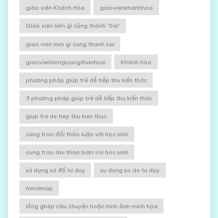
giáo viên Khánh Hòa
giaovienkhanhhoa
Giáo viên làm gì cũng thành "Sai"
giao vien lam gì cung thanh sai
giaovienlamgicungthanhsai
Khánh hòa
phương pháp giúp trẻ dễ tiếp thu kiến thức
3 phương pháp giúp trẻ dễ tiếp thu kiến thức
giup tre de tiep thu kien thuc
cùng trao đổi thảo luận với học sinh
cung trao doi thao luan voi hoc sinh
sử dụng sơ đồ tư duy
su dung so do tu duy
mindmap
lồng ghép câu chuyện hoặc hình ảnh minh họa