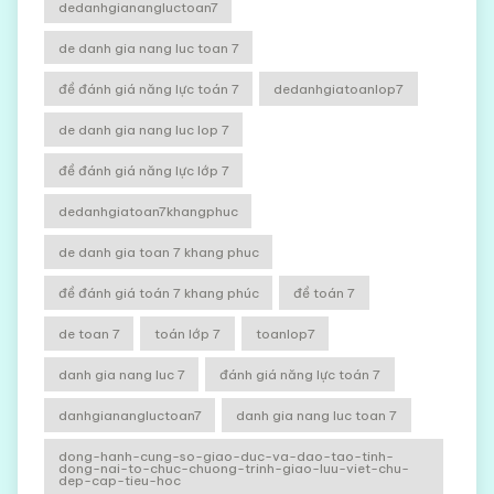
dedanhgianangluctoan7
de danh gia nang luc toan 7
đề đánh giá năng lực toán 7
dedanhgiatoanlop7
de danh gia nang luc lop 7
đề đánh giá năng lực lớp 7
dedanhgiatoan7khangphuc
de danh gia toan 7 khang phuc
đề đánh giá toán 7 khang phúc
đề toán 7
de toan 7
toán lớp 7
toanlop7
danh gia nang luc 7
đánh giá năng lực toán 7
danhgianangluctoan7
danh gia nang luc toan 7
dong-hanh-cung-so-giao-duc-va-dao-tao-tinh-
dong-nai-to-chuc-chuong-trinh-giao-luu-viet-chu-
dep-cap-tieu-hoc