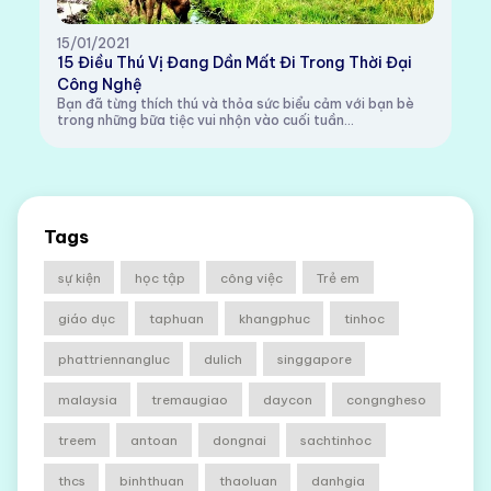
15/01/2021
15 Điều Thú Vị Đang Dần Mất Đi Trong Thời Đại
Công Nghệ
Bạn đã từng thích thú và thỏa sức biểu cảm với bạn bè
trong những bữa tiệc vui nhộn vào cuối tuần...
Tags
sự kiện
học tập
công việc
Trẻ em
giáo dục
taphuan
khangphuc
tinhoc
phattriennangluc
dulich
singgapore
malaysia
tremaugiao
daycon
congngheso
treem
antoan
dongnai
sachtinhoc
thcs
binhthuan
thaoluan
danhgia