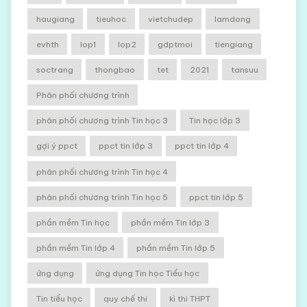
haugiang
tieuhoc
vietchudep
lamdong
evhth
lop1
lop2
gdptmoi
tiengiang
soctrang
thongbao
tet
2021
tansuu
Phân phối chương trình
phân phối chương trình Tin học 3
Tin học lớp 3
gợi ý ppct
ppct tin lớp 3
ppct tin lớp 4
phân phối chương trình Tin học 4
phân phối chương trình Tin học 5
ppct tin lớp 5
phần mềm Tin học
phần mềm Tin lớp 3
phần mềm Tin lớp 4
phần mềm Tin lớp 5
ứng dụng
ứng dụng Tin học Tiểu học
Tin tiểu học
quy chế thi
kì thi THPT