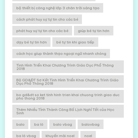
bộ thiết bị công nghệ lớp 3 chân trời sáng tạo
cách phát huy sự tự tin cho các bé
phát huy sự tự tin cho các bé
giúp bé tự tin hơn
dạy bé tự tin hơn
bé tự tin khi giao tiếp
cách học gíup thành thạo ngoại ngữ nhanh chóng
Tình Hình Triển Khai Chương Trình Giáo Dục Phổ Thông
2018
Bộ GD&ĐT Sơ Kết Tình Hình Triển Khai Chương Trình Giáo
Dục Phổ Thông 2018
bo gd&dt so ket tinh hinh trien khai chuong trinh giao duc
pho thong 2018
Thêm Nhiều Tỉnh Thành Công Bố Lịch Nghỉ Tết của Học
Sinh
balo
ba lô
balo vbag
balovbag
ba lô vbag
khuyến mãi noel
noel