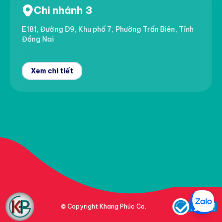
Chi nhánh 3
E181, Đường D9, Khu phố 7, Phường Trấn Biên, Tỉnh
Đồng Nai
Xem chi tiết
© Copyright Khang Phúc Co.