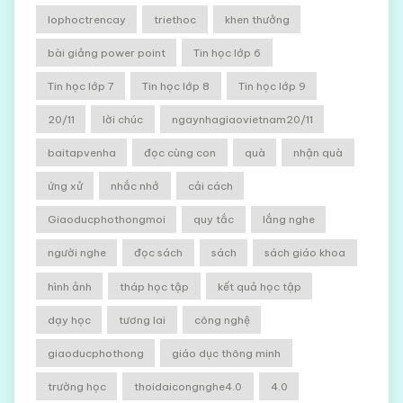
lophoctrencay
triethoc
khen thưởng
bài giảng power point
Tin học lớp 6
Tin học lớp 7
Tin học lớp 8
Tin học lớp 9
20/11
lời chúc
ngaynhagiaovietnam20/11
baitapvenha
đọc cùng con
quà
nhận quà
ứng xử
nhắc nhở
cải cách
Giaoducphothongmoi
quy tắc
lắng nghe
người nghe
đọc sách
sách
sách giáo khoa
hình ảnh
tháp học tập
kết quả học tập
dạy học
tương lai
công nghệ
giaoducphothong
giáo dục thông minh
trường học
thoidaicongnghe4.0
4.0