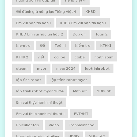
Hướng dẫn và đáp án
Tiếng Việt 4
Đề đánh giá năng lực Tiếng Việt 4
KHBD
Em vui hoc tin hoc 1
KHBD Em vui học tin học 1
KHBD Em vui học tin học 2
Đáp án
Toán 2
Kiemtra
Đề
Toán 1
Kiểm tra
KTHK1
KTHK2
viết
cái bè
caibe
hoithistem
steam
myor
myor2024
laptrinhrobot
lập tình robot
lập trình robot myor
lập trình robot myor 2024
Mithuat
Mithuat1
Em vui thực hành mĩ thuật
Em vui thuc hanh mi thuat 1
EVTHMT
Phieuhoctap
Video
Tranhminhhoa
Huongdansudungtailieu
HDSD
Mithuat2