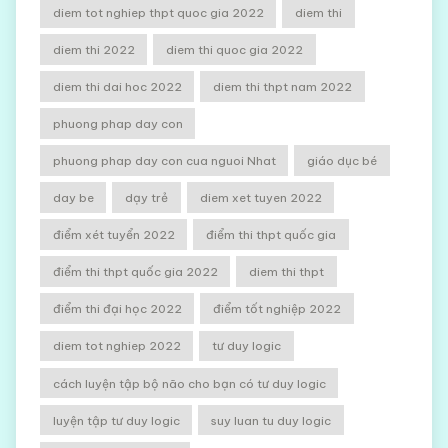
diem tot nghiep thpt quoc gia 2022
diem thi
diem thi 2022
diem thi quoc gia 2022
diem thi dai hoc 2022
diem thi thpt nam 2022
phuong phap day con
phuong phap day con cua nguoi Nhat
giáo dục bé
day be
dạy trẻ
diem xet tuyen 2022
điểm xét tuyển 2022
điểm thi thpt quốc gia
điểm thi thpt quốc gia 2022
diem thi thpt
điểm thi đại học 2022
điểm tốt nghiệp 2022
diem tot nghiep 2022
tư duy logic
cách luyện tập bộ não cho bạn có tư duy logic
luyện tập tư duy logic
suy luan tu duy logic