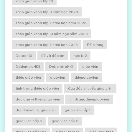
sách giáo khoa lớp 10
sách giáo khoa lớp 3 năm học 2023
sách giáo khoa lớp 7 năm học năm 2023
sách giáo khoa lớp 10 năm học năm 2023
sach giao khoa lop 7 nam hoc 2023
Đề cương
Detoan10
đề và đáp án
học kì 2
DekiemtraHKII
DekiemtraHKI
giáo viên
thiếu giáo viên
giaovien
thieugiaovien
tình trạng thiếu giáo viên
đau đầu vì thiếu giáo viên
dau dau vi thieu giao vien
tinhtrangthieugiaovien
daudauvithieugiaovien
giáo viên cấp 1
giáo viên cấp 2
giáo viên cấp 3
giáo viên tiểu học
giáo viên thcs
giáo viên thpt