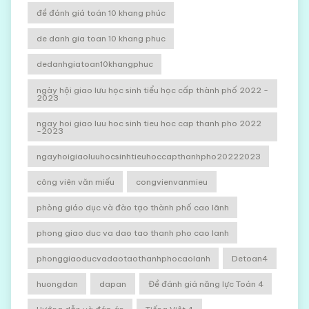
đề đánh giá toán 10 khang phúc
de danh gia toan 10 khang phuc
dedanhgiatoan10khangphuc
ngày hội giao lưu học sinh tiểu học cấp thành phố 2022 -
2023
ngay hoi giao luu hoc sinh tieu hoc cap thanh pho 2022
-2023
ngayhoigiaoluuhocsinhtieuhoccapthanhpho20222023
công viên văn miếu
congvienvanmieu
phòng giáo dục và đào tạo thành phố cao lãnh
phong giao duc va dao tao thanh pho cao lanh
phonggiaoducvadaotaothanhphocaolanh
Detoan4
huongdan
dapan
Đề đánh giá năng lực Toán 4