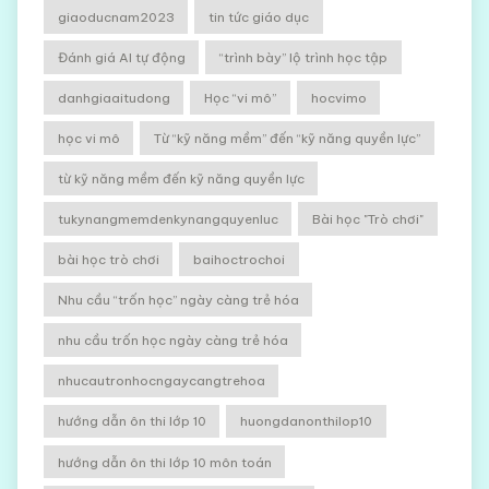
giaoducnam2023
tin tức giáo dục
Đánh giá AI tự động
“trình bày” lộ trình học tập
danhgiaaitudong
Học “vi mô”
hocvimo
học vi mô
Từ “kỹ năng mềm” đến “kỹ năng quyền lực”
từ kỹ năng mềm đến kỹ năng quyền lực
tukynangmemdenkynangquyenluc
Bài học "Trò chơi"
bài học trò chơi
baihoctrochoi
Nhu cầu “trốn học” ngày càng trẻ hóa
nhu cầu trốn học ngày càng trẻ hóa
nhucautronhocngaycangtrehoa
hướng dẫn ôn thi lớp 10
huongdanonthilop10
hướng dẫn ôn thi lớp 10 môn toán