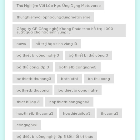
Thử Nghiệm Với Lớp Học Ứng Dụng Metaverse
thunghiemvoilophocungdungmetaverse
Công ty CP Công nghệ Khang Phúc trao hỗ trợ 1.000
suất quà cho học sinh vùng lũ
news
hỗ trợ học sinh vùng lũ
bộ thiết bị công nghệ 3
bộ thiết bị thủ công 3
bộ thủ công lớp 3
bothietbicongnghe3
bothietbithucong3
bothietbi
bo thu cong
bothietbithucong
bo thiet bi cong nghe
thiet bi lop 3
hopthietbicongnghe3
hopthietbithucong3
hopthietbilop3
thucong3
congnghe3
bộ thiết bị công nghệ lớp 3 kết nối tri thức