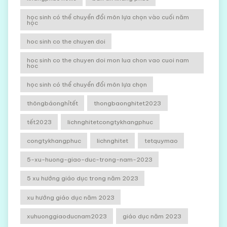
học sinh có thể chuyển đổi môn lựa chọn vào cuối năm
học
hoc sinh co the chuyen doi
hoc sinh co the chuyen doi mon lua chon vao cuoi nam
hoc
học sinh có thể chuyển đổi môn lựa chọn
thôngbáonghỉtết
thongbaonghitet2023
tết2023
lichnghitetcongtykhangphuc
congtykhangphuc
lichnghitet
tetquymao
5-xu-huong-giao-duc-trong-nam-2023
5 xu hướng giáo dục trong năm 2023
xu hướng giáo dục năm 2023
xuhuonggiaoducnam2023
giáo dục năm 2023