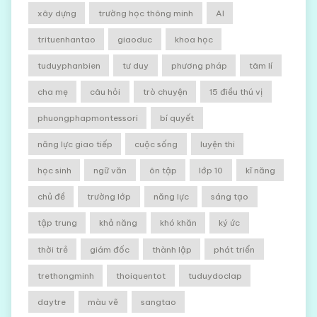
xây dựng
trường học thông minh
AI
trituenhantao
giaoduc
khoa học
tuduyphanbien
tư duy
phương pháp
tâm lí
cha mẹ
câu hỏi
trò chuyện
15 điều thú vị
phuongphapmontessori
bí quyết
năng lực giao tiếp
cuộc sống
luyện thi
học sinh
ngữ văn
ôn tập
lớp 10
kĩ năng
chủ đề
trường lớp
năng lực
sáng tạo
tập trung
khả năng
khó khăn
ký ức
thời trẻ
giám đốc
thành lập
phát triển
trethongminh
thoiquentot
tuduydoclap
daytre
màu vẽ
sangtao