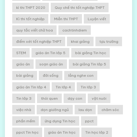
kì thi THPT 2020
Quy chế thi tốt nghiệp THPT
Kì thi tốt nghiệp
Miễn thi THPT
Luyện viết
quy tắc viết chữ hoa
cachtinhdiem
điểm xét tốt nghiệp THPT
khai giảng
tựu trường
STEM
giáo án Tin lớp 5
bài giảng Tin học
giáo án
soạn giáo án
bài giảng Tin lớp 5
bài giảng
đời sống
lắng nghe con
giáo án Tin lớp 4
Tin lớp 4
Tin lớp 3
Tin lớp 3
thói quen
dạy con
vật nuôi
việc nhà
dọn giường ngủ
lau dọn
chăm sóc
phần mềm
ứng dụng Tin học
ppct
ppct Tin học
giáo án Tin học
Tin học lớp 2