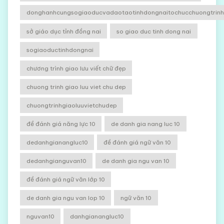
donghanhcungsogiaoducvadaotaotinhdongnaitochucchuongtrinhg
sở giáo dục tỉnh đồng nai
so giao duc tinh dong nai
sogiaoductinhdongnai
chương trình giao lưu viết chữ đẹp
chuong trinh giao luu viet chu dep
chuongtrinhgiaoluuvietchudep
đề đánh giá năng lực 10
de danh gia nang luc 10
dedanhgianangluc10
đề đánh giá ngữ văn 10
dedanhgianguvan10
de danh gia ngu van 10
đề đánh giá ngữ văn lớp 10
de danh gia ngu van lop 10
ngữ văn 10
nguvan10
danhgianangluc10