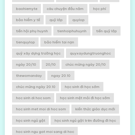
baohiemyte
câu chuyện đầu năm
học phí
bảo hiểm y tế
quỹ lớp
quylop
tiền hội phụ huynh
tienhoiphuhuynh
tiền quỹ lớp
tienquylop
bảo hiểm tai nạn
quỹ xây dựng trường học
quyxaydungtruonghoc
ngày 20/10
20/10
chúc mừng ngày 20/10
thewomanday
ngay 20.10
chúc mừng ngày 20.10
học sinh đi học sớm
hoc sinh di hoc som
học sinh mệt mỏi đi học sớm
hoc sinh met moi di hoc som
kiến thức giáo dục mới
học sinh ngủ gật
học sinh ngủ gật trên đường đi học
hoc sinh ngu gat moi sang di hoc