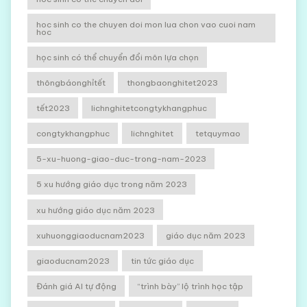
hoc sinh co the chuyen doi mon lua chon vao cuoi nam
hoc
học sinh có thể chuyển đổi môn lựa chọn
thôngbáonghỉtết
thongbaonghitet2023
tết2023
lichnghitetcongtykhangphuc
congtykhangphuc
lichnghitet
tetquymao
5-xu-huong-giao-duc-trong-nam-2023
5 xu hướng giáo dục trong năm 2023
xu hướng giáo dục năm 2023
xuhuonggiaoducnam2023
giáo dục năm 2023
giaoducnam2023
tin tức giáo dục
Đánh giá AI tự động
“trình bày” lộ trình học tập