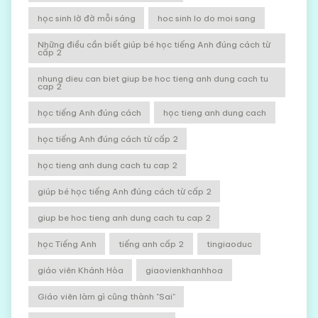
học sinh lờ đờ mỗi sáng
hoc sinh lo do moi sang
Những điều cần biết giúp bé học tiếng Anh đúng cách từ
cấp 2
nhung dieu can biet giup be hoc tieng anh dung cach tu
cap 2
học tiếng Anh đúng cách
học tieng anh dung cach
học tiếng Anh đúng cách từ cấp 2
học tieng anh dung cach tu cap 2
giúp bé học tiếng Anh đúng cách từ cấp 2
giup be hoc tieng anh dung cach tu cap 2
học Tiếng Anh
tiếng anh cấp 2
tingiaoduc
giáo viên Khánh Hòa
giaovienkhanhhoa
Giáo viên làm gì cũng thành "Sai"