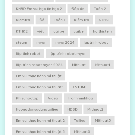
KHBD Em vui học tin học 2
Đáp án
Toán 2
Kiemtra
Đề
Toán 1
Kiểm tra
KTHK1
KTHK2
viết
cái bè
caibe
hoithistem
steam
myor
myor2024
laptrinhrobot
lập tình robot
lập trình robot myor
lập trình robot myor 2024
Mithuat
Mithuat1
Em vui thực hành mĩ thuật
Em vui thuc hanh mi thuat 1
EVTHMT
Phieuhoctap
Video
Tranhminhhoa
Huongdansudungtailieu
HDSD
Mithuat2
Em vui thuc hanh mi thuat 2
Tailieu
Mithuat5
Em vui thực hành mĩ thuật 5
Mithuat3