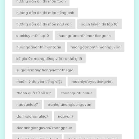
hướng dẫn ôn thi môn toán
hướng dẫn ôn thi môn tiếng anh
hướng dẫn ôn thi môn ngữ văn
sách luyện thi lớp 10
sachluyenthilop10
huongdanonthimontienganh
huongdanonthimontoan
huongdanonthimonnguvan
sứ giả 9x mang tiếng việt ra thế giới
sugia9xmangtiengvietrathegioi
muôn lý do yêu tiếng việt
muonlydoyeutiengviet
thành quả từ nỗ lực
thanhquatunoluc
nguvanlop7
danhgiananglucnguvan
danhgianangluc7
nguvan7
dedanhgianguvan7khangphuc