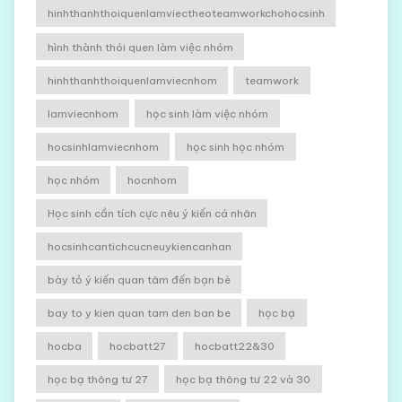
hinhthanhthoiquenlamviectheoteamworkchohocsinh
hình thành thói quen làm việc nhóm
hinhthanhthoiquenlamviecnhom
teamwork
lamviecnhom
học sinh làm việc nhóm
hocsinhlamviecnhom
học sinh học nhóm
học nhóm
hocnhom
Học sinh cần tích cực nêu ý kiến cá nhân
hocsinhcantichcucneuykiencanhan
bày tỏ ý kiến quan tâm đến bạn bè
bay to y kien quan tam den ban be
học bạ
hocba
hocbatt27
hocbatt22&30
học bạ thông tư 27
học bạ thông tư 22 và 30