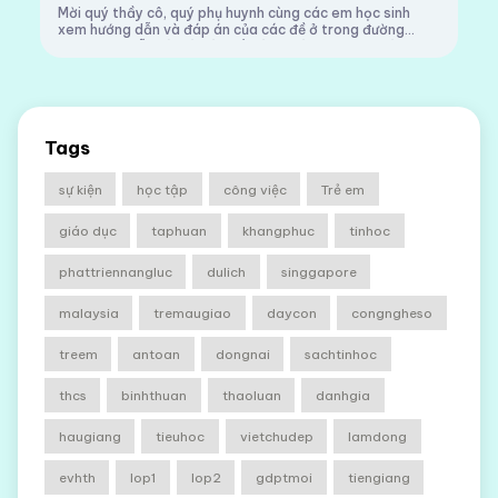
Mời quý thầy cô, quý phụ huynh cùng các em học sinh
xem hướng dẫn và đáp án của các đề ở trong đường
link Hướng dẫn và đáp án Đề đánh giá năng lực Toán 4...
Tags
sự kiện
học tập
công việc
Trẻ em
giáo dục
taphuan
khangphuc
tinhoc
phattriennangluc
dulich
singgapore
malaysia
tremaugiao
daycon
congngheso
treem
antoan
dongnai
sachtinhoc
thcs
binhthuan
thaoluan
danhgia
haugiang
tieuhoc
vietchudep
lamdong
evhth
lop1
lop2
gdptmoi
tiengiang