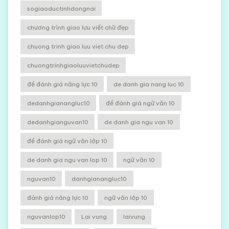
sogiaoductinhdongnai
chương trình giao lưu viết chữ đẹp
chuong trinh giao luu viet chu dep
chuongtrinhgiaoluuvietchudep
đề đánh giá năng lực 10
de danh gia nang luc 10
dedanhgianangluc10
đề đánh giá ngữ văn 10
dedanhgianguvan10
de danh gia ngu van 10
đề đánh giá ngữ văn lớp 10
de danh gia ngu van lop 10
ngữ văn 10
nguvan10
danhgianangluc10
đánh giá năng lực 10
ngữ văn lớp 10
nguvanlop10
Lai vung
laivung