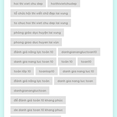
hoi thi viet chu dep
hoithivietchudep
tổ chức hội thi viết chữ đẹp lai vung
to chuc hoi thi viet chu dep lai vung
phòng giáo dục huyện lai vung
phong giao duc huyen lai vùn
đánh giá năng lực toán 10
danhgianangluctoan10
danh gia nang luc toan 10
toán 10
toan10
toán lớp 10
toanlop10
danh gia nang luc 10
đánh giá năng lực toán
danh gia nang luc toan
danhgianangluctoan
đề đánh giá toán 10 khang phúc
de danh gia toan 10 khang phuc