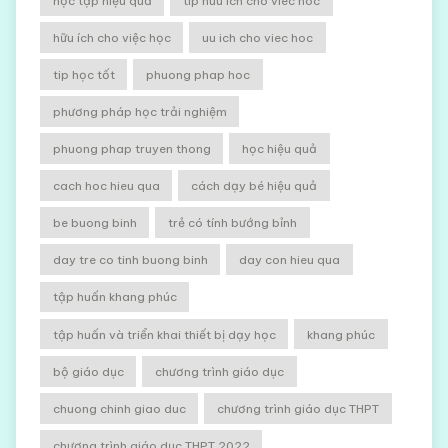
học tập hiệu quả
tip huu ich cho viec hoc
hữu ích cho việc học
uu ich cho viec hoc
tip học tốt
phuong phap hoc
phương pháp học trải nghiệm
phuong phap truyen thong
học hiệu quả
cach hoc hieu qua
cách dạy bé hiệu quả
be buong binh
trẻ có tính bướng bỉnh
day tre co tinh buong binh
day con hieu qua
tập huấn khang phúc
tập huấn và triển khai thiết bị dạy học
khang phúc
bộ giáo dục
chương trình giáo dục
chuong chinh giao duc
chương trình giáo dục THPT
chương trình giáo dục THPT 2022