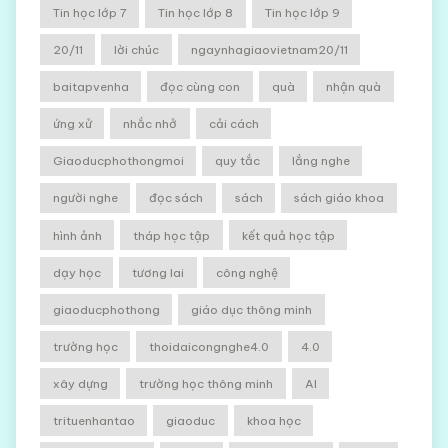
Tin học lớp 7
Tin học lớp 8
Tin học lớp 9
20/11
lời chúc
ngaynhagiaovietnam20/11
baitapvenha
đọc cùng con
quà
nhận quà
ứng xử
nhắc nhở
cải cách
Giaoducphothongmoi
quy tắc
lắng nghe
người nghe
đọc sách
sách
sách giáo khoa
hình ảnh
tháp học tập
kết quả học tập
dạy học
tương lai
công nghệ
giaoducphothong
giáo dục thông minh
trường học
thoidaicongnghe4.0
4.0
xây dựng
trường học thông minh
AI
trituenhantao
giaoduc
khoa học