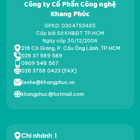
Công ty Cổ Phần Công nghệ
Khang Phúc
GPKD: 0304753485
Cấp bởi Sở KH&ĐT TP.HCM
Ngày cấp 30/12/2006
218 Cô Giang, P. Cầu Ông Lãnh, TP.HCM
028 37 589 589
0909 548 567
028 3758 0423 (FAX)
lienhe@khangphuc.vn
khangphuc@hotmail.com
Chi nhánh 1