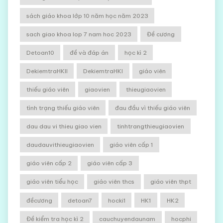
sách giáo khoa lớp 10 năm học năm 2023
sach giao khoa lop 7 nam hoc 2023
Đề cương
Detoan10
đề và đáp án
học kì 2
DekiemtraHKII
DekiemtraHKI
giáo viên
thiếu giáo viên
giaovien
thieugiaovien
tình trạng thiếu giáo viên
đau đầu vì thiếu giáo viên
dau dau vi thieu giao vien
tinhtrangthieugiaovien
daudauvithieugiaovien
giáo viên cấp 1
giáo viên cấp 2
giáo viên cấp 3
giáo viên tiểu học
giáo viên thcs
giáo viên thpt
đềcương
detoan7
hocki1
HK1
HK2
Đề kiểm tra học kì 2
cauchuyendaunam
hocphi