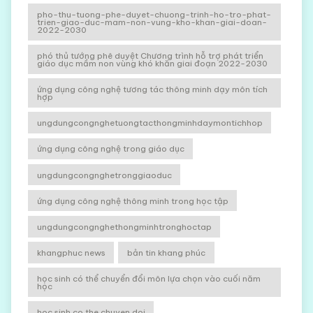
pho-thu-tuong-phe-duyet-chuong-trinh-ho-tro-phat-
trien-giao-duc-mam-non-vung-kho-khan-giai-doan-
2022-2030
phó thủ tướng phê duyệt Chương trình hỗ trợ phát triển
giáo dục mầm non vùng khó khăn giai đoạn 2022-2030
ứng dụng công nghệ tương tác thông minh dạy môn tích
hợp
ungdungcongnghetuongtacthongminhdaymontichhop
ứng dụng công nghệ trong giáo dục
ungdungcongnghetronggiaoduc
ứng dụng công nghệ thông minh trong học tập
ungdungcongnghethongminhtronghoctap
khangphuc news
bản tin khang phúc
học sinh có thể chuyển đổi môn lựa chọn vào cuối năm
học
hoc sinh co the chuyen doi