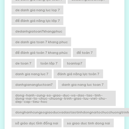
de danh gia nang luc lop 7
đề đánh giá năng lực lớp 7
dedanhgiatoan7khangphuc
de danh gia toan 7 khang phuc
đề đánh giá toán 7 khang phúc
đề toán 7
de toan 7
toán lớp 7
toanlop7
danh gia nang luc 7
đánh giá năng lực toán 7
danhgianangluctoan7
danh gia nang luc toan 7
dong-hanh-cung-so-giao-duc-va-dao-tao-tinh-
dong-nai-to-chuc-chuong-trinh-giao-luu-viet-chu-
dep-cap-tieu-hoc
donghanhcungsogiaoducvadaotaotinhdongnaitochucchuongtrinhg
sở giáo dục tỉnh đồng nai
so giao duc tinh dong nai