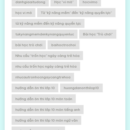
danhgiaaitudong
Học “vi mô”
hocvimo
học vi mô
Từ “kỹ năng mềm” đến “kỹ năng quyền lực”
từ kỹ năng mềm đến kỹ năng quyền lực
tukynangmemdenkynangquyenluc
Bài học "Trò chơi"
bài học trò chơi
baihoctrochoi
Nhu cầu “trốn học” ngày càng trẻ hóa
nhu cầu trốn học ngày càng trẻ hóa
nhucautronhocngaycangtrehoa
hướng dẫn ôn thi lớp 10
huongdanonthilop10
hướng dẫn ôn thi lớp 10 môn toán
hướng dẫn ôn thi lớp 10 môn tiếng anh
hướng dẫn ôn thi lớp 10 môn ngữ văn