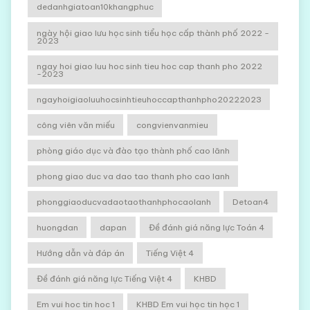
dedanhgiatoan10khangphuc
ngày hội giao lưu học sinh tiểu học cấp thành phố 2022 -
2023
ngay hoi giao luu hoc sinh tieu hoc cap thanh pho 2022
-2023
ngayhoigiaoluuhocsinhtieuhoccapthanhpho20222023
công viên văn miếu
congvienvanmieu
phòng giáo dục và đào tạo thành phố cao lãnh
phong giao duc va dao tao thanh pho cao lanh
phonggiaoducvadaotaothanhphocaolanh
Detoan4
huongdan
dapan
Đề đánh giá năng lực Toán 4
Hướng dẫn và đáp án
Tiếng Việt 4
Đề đánh giá năng lực Tiếng Việt 4
KHBD
Em vui hoc tin hoc 1
KHBD Em vui học tin học 1