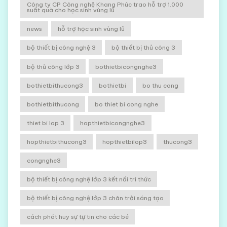
Công ty CP Công nghệ Khang Phúc trao hỗ trợ 1.000
suất quà cho học sinh vùng lũ
news
hỗ trợ học sinh vùng lũ
bộ thiết bị công nghệ 3
bộ thiết bị thủ công 3
bộ thủ công lớp 3
bothietbicongnghe3
bothietbithucong3
bothietbi
bo thu cong
bothietbithucong
bo thiet bi cong nghe
thiet bi lop 3
hopthietbicongnghe3
hopthietbithucong3
hopthietbilop3
thucong3
congnghe3
bộ thiết bị công nghệ lớp 3 kết nối tri thức
bộ thiết bị công nghệ lớp 3 chân trời sáng tạo
cách phát huy sự tự tin cho các bé