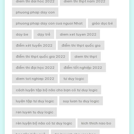
diem thi dai hoc 2022
diem thi thpt nam 2022
phuong phap day con
phuong phap day con cua nguoi Nhat
giáo dục bé
day be
dạy trẻ
diem xet tuyen 2022
điểm xét tuyển 2022
điểm thi thpt quốc gia
điểm thi thpt quốc gia 2022
diem thi thpt
điểm thi đại học 2022
điểm tốt nghiệp 2022
diem tot nghiep 2022
tư duy logic
cách luyện tập bộ não cho bạn có tư duy logic
luyện tập tư duy logic
suy luan tu duy logic
ren luyen tu duy logic
rèn luyện bộ não có tư duy logic
kich thich nao bo