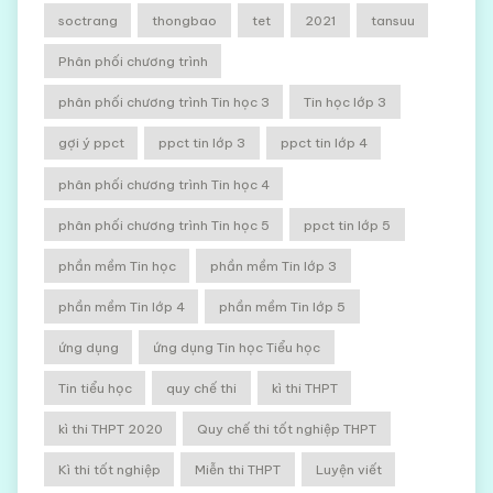
soctrang
thongbao
tet
2021
tansuu
Phân phối chương trình
phân phối chương trình Tin học 3
Tin học lớp 3
gợi ý ppct
ppct tin lớp 3
ppct tin lớp 4
phân phối chương trình Tin học 4
phân phối chương trình Tin học 5
ppct tin lớp 5
phần mềm Tin học
phần mềm Tin lớp 3
phần mềm Tin lớp 4
phần mềm Tin lớp 5
ứng dụng
ứng dụng Tin học Tiểu học
Tin tiểu học
quy chế thi
kì thi THPT
kì thi THPT 2020
Quy chế thi tốt nghiệp THPT
Kì thi tốt nghiệp
Miễn thi THPT
Luyện viết