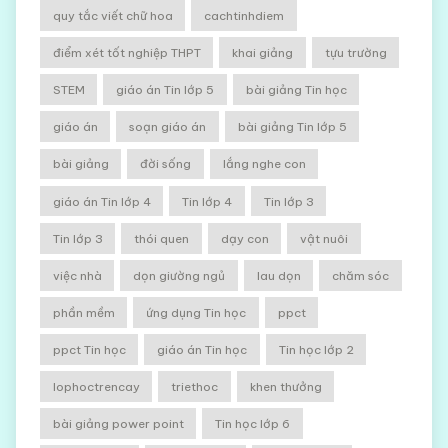
quy tắc viết chữ hoa
cachtinhdiem
điểm xét tốt nghiệp THPT
khai giảng
tựu trường
STEM
giáo án Tin lớp 5
bài giảng Tin học
giáo án
soạn giáo án
bài giảng Tin lớp 5
bài giảng
đời sống
lắng nghe con
giáo án Tin lớp 4
Tin lớp 4
Tin lớp 3
Tin lớp 3
thói quen
dạy con
vật nuôi
việc nhà
dọn giường ngủ
lau dọn
chăm sóc
phần mềm
ứng dụng Tin học
ppct
ppct Tin học
giáo án Tin học
Tin học lớp 2
lophoctrencay
triethoc
khen thưởng
bài giảng power point
Tin học lớp 6