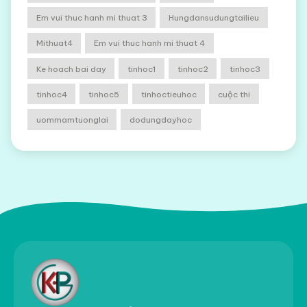
Em vui thuc hanh mi thuat 3
Hungdansudungtailieu
Mithuat4
Em vui thuc hanh mi thuat 4
Ke hoach bai day
tinhoc1
tinhoc2
tinhoc3
tinhoc4
tinhoc5
tinhoctieuhoc
cuộc thi
uommamtuonglai
dodungdayhoc