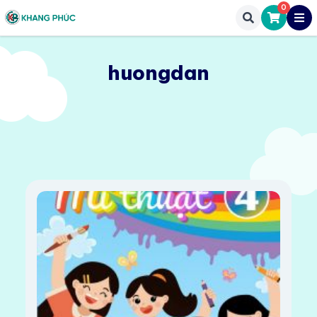
0
huongdan