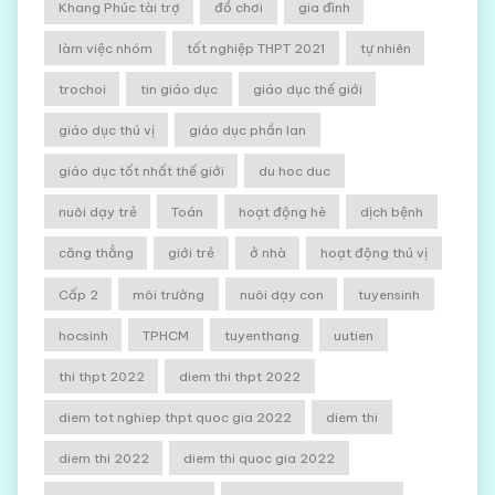
Khang Phúc tài trợ
đồ chơi
gia đình
làm việc nhóm
tốt nghiệp THPT 2021
tự nhiên
trochoi
tin giáo dục
giáo dục thế giới
giáo dục thú vị
giáo dục phần lan
giáo dục tốt nhất thế giới
du hoc duc
nuôi dạy trẻ
Toán
hoạt động hè
dịch bệnh
căng thẳng
giới trẻ
ở nhà
hoạt động thú vị
Cấp 2
môi trường
nuôi dạy con
tuyensinh
hocsinh
TPHCM
tuyenthang
uutien
thi thpt 2022
diem thi thpt 2022
diem tot nghiep thpt quoc gia 2022
diem thi
diem thi 2022
diem thi quoc gia 2022