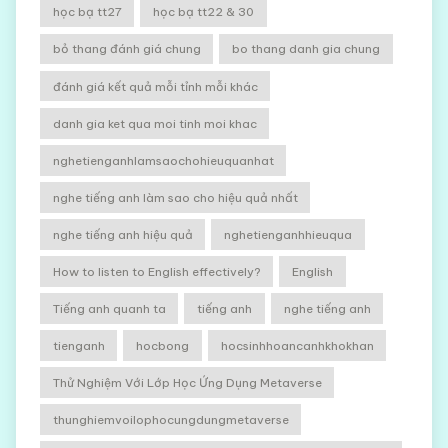
học bạ tt27
học bạ tt22 & 30
bỏ thang đánh giá chung
bo thang danh gia chung
đánh giá kết quả mỗi tỉnh mỗi khác
danh gia ket qua moi tinh moi khac
nghetienganhlamsaochohieuquanhat
nghe tiếng anh làm sao cho hiệu quả nhất
nghe tiếng anh hiệu quả
nghetienganhhieuqua
How to listen to English effectively?
English
Tiếng anh quanh ta
tiếng anh
nghe tiếng anh
tienganh
hocbong
hocsinhhoancanhkhokhan
Thử Nghiệm Với Lớp Học Ứng Dụng Metaverse
thunghiemvoilophocungdungmetaverse