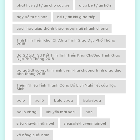
phát huy sự tự tin cho các bé
giúp bé tự tin hơn
dạy bé tự tin hơn
bé tự tin khi giao tiếp
cách học gíup thành thạo ngoại ngữ nhanh chóng
Tình Hình Triển Khai Chương Trình Giáo Dục Phổ Thông
2018
Bộ GD&ĐT Sơ Kết Tình Hình Triển Khai Chương Trình Giáo
Dục Phổ Thông 2018
bo gd&dt so ket tinh hinh trien khai chuong trinh giao duc
pho thong 2018
Thêm Nhiều Tỉnh Thành Công Bố Lịch Nghỉ Tết của Học
Sinh
balo
ba lô
balo vbag
balovbag
ba lô vbag
khuyến mãi noel
noel
siêu khuyến mãi noel
sieusalekhuyenmainoel
xả hàng cuối năm