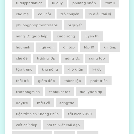
tuduyphanbien
tư duy
phương pháp
tâm lí
cha mẹ
câu hỏi
trò chuyện
15 điều thú vị
phuongphapmontessori
bí quyết
năng lực giao tiếp
cuộc sống
luyện thi
học sinh
ngữ văn
ôn tập
lớp 10
kĩ năng
chủ đề
trường lớp
năng lực
sáng tạo
tập trung
khả năng
khó khăn
ký ức
thời trẻ
giám đốc
thành lập
phát triển
trethongminh
thoiquentot
tuduydoclap
daytre
màu vẽ
sangtao
tiệc tất niên Khang Phúc
tất niên 2020
viết chữ đẹp
hội thi viết chữ đẹp