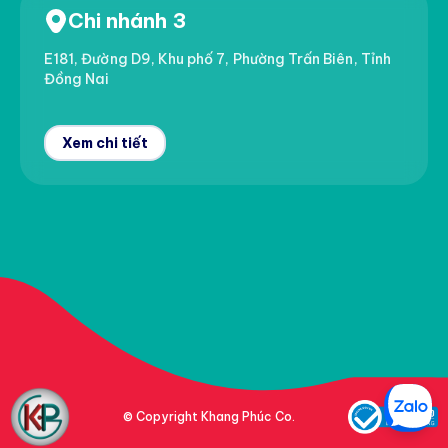
Chi nhánh 3
E181, Đường D9, Khu phố 7, Phường Trấn Biên, Tỉnh
Đồng Nai
Xem chi tiết
© Copyright Khang Phúc Co.