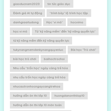
giaoducnam2023
tin tức giáo dục
Đánh giá AI tự động
“trình bày” lộ trình học tập
danhgiaaitudong
Học “vi mô”
hocvimo
học vi mô
Từ “kỹ năng mềm” đến “kỹ năng quyền lực”
từ kỹ năng mềm đến kỹ năng quyền lực
tukynangmemdenkynangquyenluc
Bài học "Trò chơi"
bài học trò chơi
baihoctrochoi
Nhu cầu “trốn học” ngày càng trẻ hóa
nhu cầu trốn học ngày càng trẻ hóa
nhucautronhocngaycangtrehoa
hướng dẫn ôn thi lớp 10
huongdanonthilop10
hướng dẫn ôn thi lớp 10 môn toán