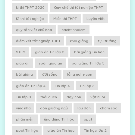
kì thi THPT 2020
Quy chế thi tốt nghiệp THPT
Kì thi tốt nghiệp
Miễn thi THPT
Luyện viết
quy tắc viết chữ hoa
cachtinhdiem
điểm xét tốt nghiệp THPT
khai giảng
tựu trường
STEM
giáo án Tin lớp 5
bài giảng Tin học
giáo án
soạn giáo án
bài giảng Tin lớp 5
bài giảng
đời sống
lắng nghe con
giáo án Tin lớp 4
Tin lớp 4
Tin lớp 3
Tin lớp 3
thói quen
dạy con
vật nuôi
việc nhà
dọn giường ngủ
lau dọn
chăm sóc
phần mềm
ứng dụng Tin học
ppct
ppct Tin học
giáo án Tin học
Tin học lớp 2