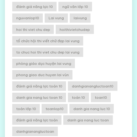
đánh giá năng lực 10
ngữ văn lớp 10
nguvanlop10
Lai vung
laivung
hoi thi viet chu dep
hoithivietchudep
tổ chức hội thi viết chữ đẹp lai vung
to chuc hoi thi viet chu dep lai vung
phòng giáo dục huyện lai vung
phong giao duc huyen lai vùn
đánh giá năng lực toán 10
danhgianangluctoan10
danh gia nang luc toan 10
toán 10
toan10
toán lớp 10
toanlop10
danh gia nang luc 10
đánh giá năng lực toán
danh gia nang luc toan
danhgianangluctoan