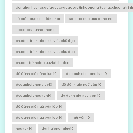
donghanhcungsogiaoducvadaotaotinhdongnaitochucchuongtrinhg
sở giáo dục tỉnh đồng nai
so giao duc tinh dong nai
sogiaoductinhdongnai
chương trình giao lưu viết chữ đẹp
chuong trinh giao luu viet chu dep
chuongtrinhgiaoluuvietchudep
đề đánh giá năng lực 10
de danh gia nang luc 10
dedanhgianangluc10
đề đánh giá ngữ văn 10
dedanhgianguvan10
de danh gia ngu van 10
đề đánh giá ngữ văn lớp 10
de danh gia ngu van lop 10
ngữ văn 10
nguvan10
danhgianangluc10