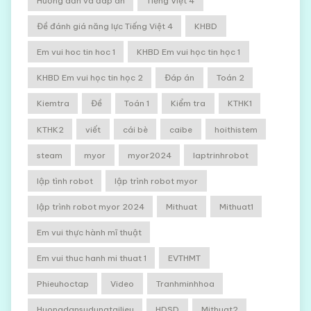
Hướng dẫn và đáp án
Tiếng Việt 4
Đề đánh giá năng lực Tiếng Việt 4
KHBD
Em vui hoc tin hoc 1
KHBD Em vui học tin học 1
KHBD Em vui học tin học 2
Đáp án
Toán 2
Kiemtra
Đề
Toán 1
Kiểm tra
KTHK1
KTHK2
viết
cái bè
caibe
hoithistem
steam
myor
myor2024
laptrinhrobot
lập tình robot
lập trình robot myor
lập trình robot myor 2024
Mithuat
Mithuat1
Em vui thực hành mĩ thuật
Em vui thuc hanh mi thuat 1
EVTHMT
Phieuhoctap
Video
Tranhminhhoa
Huongdansudungtailieu
HDSD
Mithuat2