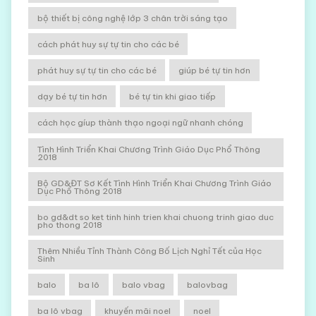
bộ thiết bị công nghệ lớp 3 chân trời sáng tạo
cách phát huy sự tự tin cho các bé
phát huy sự tự tin cho các bé
giúp bé tự tin hơn
dạy bé tự tin hơn
bé tự tin khi giao tiếp
cách học gíup thành thạo ngoại ngữ nhanh chóng
Tình Hình Triển Khai Chương Trình Giáo Dục Phổ Thông
2018
Bộ GD&ĐT Sơ Kết Tình Hình Triển Khai Chương Trình Giáo
Dục Phổ Thông 2018
bo gd&dt so ket tinh hinh trien khai chuong trinh giao duc
pho thong 2018
Thêm Nhiều Tỉnh Thành Công Bố Lịch Nghỉ Tết của Học
Sinh
balo
ba lô
balo vbag
balovbag
ba lô vbag
khuyến mãi noel
noel