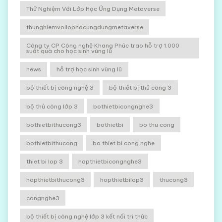
Thử Nghiệm Với Lớp Học Ứng Dụng Metaverse
thunghiemvoilophocungdungmetaverse
Công ty CP Công nghệ Khang Phúc trao hỗ trợ 1.000
suất quà cho học sinh vùng lũ
news
hỗ trợ học sinh vùng lũ
bộ thiết bị công nghệ 3
bộ thiết bị thủ công 3
bộ thủ công lớp 3
bothietbicongnghe3
bothietbithucong3
bothietbi
bo thu cong
bothietbithucong
bo thiet bi cong nghe
thiet bi lop 3
hopthietbicongnghe3
hopthietbithucong3
hopthietbilop3
thucong3
congnghe3
bộ thiết bị công nghệ lớp 3 kết nối tri thức