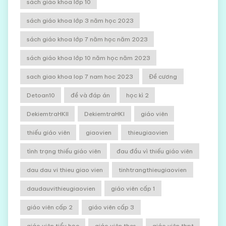
sách giáo khoa lớp 10
sách giáo khoa lớp 3 năm học 2023
sách giáo khoa lớp 7 năm học năm 2023
sách giáo khoa lớp 10 năm học năm 2023
sach giao khoa lop 7 nam hoc 2023
Đề cương
Detoan10
đề và đáp án
học kì 2
DekiemtraHKII
DekiemtraHKI
giáo viên
thiếu giáo viên
giaovien
thieugiaovien
tình trạng thiếu giáo viên
đau đầu vì thiếu giáo viên
dau dau vi thieu giao vien
tinhtrangthieugiaovien
daudauvithieugiaovien
giáo viên cấp 1
giáo viên cấp 2
giáo viên cấp 3
giáo viên tiểu học
giáo viên thcs
giáo viên thpt