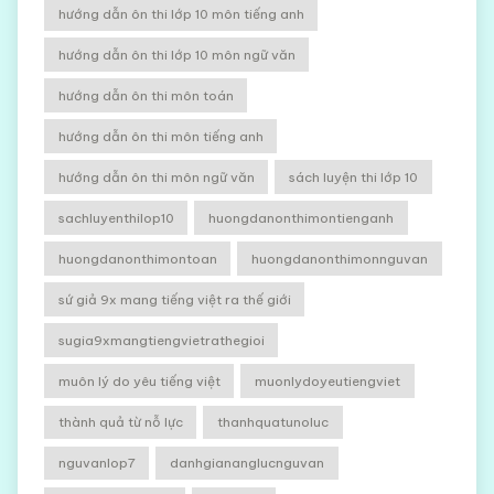
hướng dẫn ôn thi lớp 10 môn tiếng anh
hướng dẫn ôn thi lớp 10 môn ngữ văn
hướng dẫn ôn thi môn toán
hướng dẫn ôn thi môn tiếng anh
hướng dẫn ôn thi môn ngữ văn
sách luyện thi lớp 10
sachluyenthilop10
huongdanonthimontienganh
huongdanonthimontoan
huongdanonthimonnguvan
sứ giả 9x mang tiếng việt ra thế giới
sugia9xmangtiengvietrathegioi
muôn lý do yêu tiếng việt
muonlydoyeutiengviet
thành quả từ nỗ lực
thanhquatunoluc
nguvanlop7
danhgiananglucnguvan