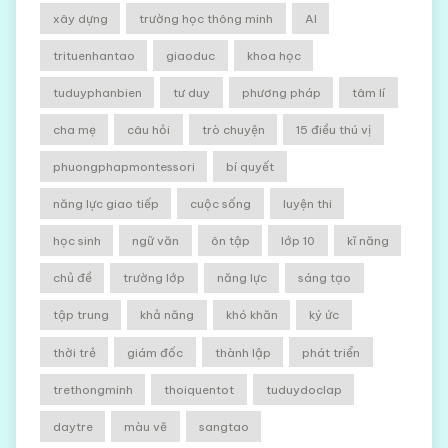
xây dựng
trường học thông minh
AI
trituenhantao
giaoduc
khoa học
tuduyphanbien
tư duy
phương pháp
tâm lí
cha mẹ
câu hỏi
trò chuyện
15 điều thú vị
phuongphapmontessori
bí quyết
năng lực giao tiếp
cuộc sống
luyện thi
học sinh
ngữ văn
ôn tập
lớp 10
kĩ năng
chủ đề
trường lớp
năng lực
sáng tạo
tập trung
khả năng
khó khăn
ký ức
thời trẻ
giám đốc
thành lập
phát triển
trethongminh
thoiquentot
tuduydoclap
daytre
màu vẽ
sangtao