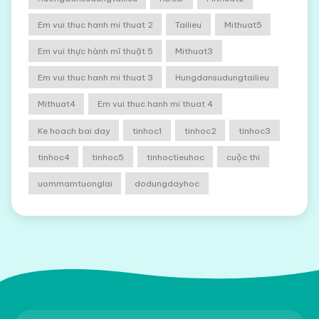
Em vui thuc hanh mi thuat 2
Tailieu
Mithuat5
Em vui thực hành mĩ thuật 5
Mithuat3
Em vui thuc hanh mi thuat 3
Hungdansudungtailieu
Mithuat4
Em vui thuc hanh mi thuat 4
Ke hoach bai day
tinhoc1
tinhoc2
tinhoc3
tinhoc4
tinhoc5
tinhoctieuhoc
cuộc thi
uommamtuonglai
dodungdayhoc