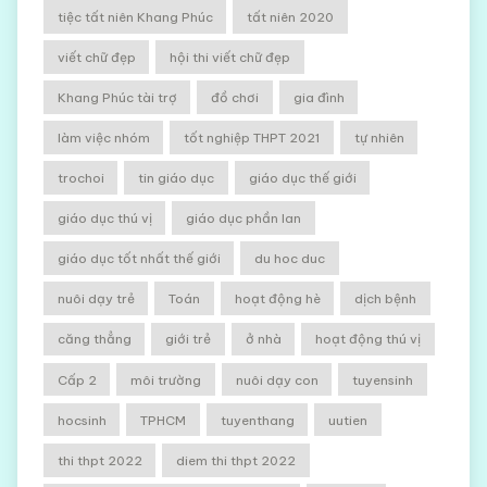
tiệc tất niên Khang Phúc
tất niên 2020
viết chữ đẹp
hội thi viết chữ đẹp
Khang Phúc tài trợ
đồ chơi
gia đình
làm việc nhóm
tốt nghiệp THPT 2021
tự nhiên
trochoi
tin giáo dục
giáo dục thế giới
giáo dục thú vị
giáo dục phần lan
giáo dục tốt nhất thế giới
du hoc duc
nuôi dạy trẻ
Toán
hoạt động hè
dịch bệnh
căng thẳng
giới trẻ
ở nhà
hoạt động thú vị
Cấp 2
môi trường
nuôi dạy con
tuyensinh
hocsinh
TPHCM
tuyenthang
uutien
thi thpt 2022
diem thi thpt 2022