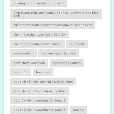
phương pháp giúp trẻ học tại nhà
Hình Thành Thói Quen Làm Việc Theo Teamwork Cho Học
Sinh
hinhthanhthoiquenlamviectheoteamworkchohocsinh
hình thành thói quen làm việc nhóm
hinhthanhthoiquenlamviecnhom
teamwork
lamviecnhom
học sinh làm việc nhóm
hocsinhlamviecnhom
học sinh học nhóm
học nhóm
hocnhom
Học sinh cần tích cực nêu ý kiến cá nhân
hocsinhcantichcucneuykiencanhan
bày tỏ ý kiến quan tâm đến bạn bè
bay to y kien quan tam den ban be
học bạ