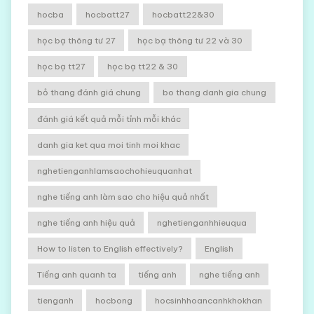
hocba
hocbatt27
hocbatt22&30
học bạ thông tư 27
học bạ thông tư 22 và 30
học bạ tt27
học bạ tt22 & 30
bỏ thang đánh giá chung
bo thang danh gia chung
đánh giá kết quả mỗi tỉnh mỗi khác
danh gia ket qua moi tinh moi khac
nghetienganhlamsaochohieuquanhat
nghe tiếng anh làm sao cho hiệu quả nhất
nghe tiếng anh hiệu quả
nghetienganhhieuqua
How to listen to English effectively?
English
Tiếng anh quanh ta
tiếng anh
nghe tiếng anh
tienganh
hocbong
hocsinhhoancanhkhokhan