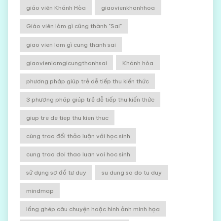
giáo viên Khánh Hòa
giaovienkhanhhoa
Giáo viên làm gì cũng thành "Sai"
giao vien lam gì cung thanh sai
giaovienlamgicungthanhsai
Khánh hòa
phương pháp giúp trẻ dễ tiếp thu kiến thức
3 phương pháp giúp trẻ dễ tiếp thu kiến thức
giup tre de tiep thu kien thuc
cùng trao đổi thảo luận với học sinh
cung trao doi thao luan voi hoc sinh
sử dụng sơ đồ tư duy
su dung so do tu duy
mindmap
lồng ghép câu chuyện hoặc hình ảnh minh họa