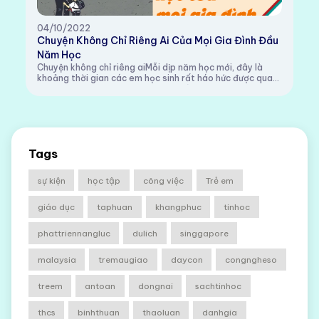
04/10/2022
Chuyện Không Chỉ Riêng Ai Của Mọi Gia Đình Đầu
Năm Học
Chuyện không chỉ riêng aiMỗi dịp năm học mới, đây là
khoảng thời gian các em học sinh rất háo hức được quay
lại trường học sau 1 thời gian nghỉ hè, gặp lại trường, lớp,
thầy cô và các bạn. Còn các ...
Tags
sự kiện
học tập
công việc
Trẻ em
giáo dục
taphuan
khangphuc
tinhoc
phattriennangluc
dulich
singgapore
malaysia
tremaugiao
daycon
congngheso
treem
antoan
dongnai
sachtinhoc
thcs
binhthuan
thaoluan
danhgia