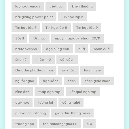
lophoctrencay
triethoc
khen thưởng
bài giảng power point
Tin học lớp 6
Tin học lớp 7
Tin học lớp 8
Tin học lớp 9
20/11
lời chúc
ngaynhagiaovietnam20/11
baitapvenha
đọc cùng con
quà
nhận quà
ứng xử
nhắc nhở
cải cách
Giaoducphothongmoi
quy tắc
lắng nghe
người nghe
đọc sách
sách
sách giáo khoa
hình ảnh
tháp học tập
kết quả học tập
dạy học
tương lai
công nghệ
giaoducphothong
giáo dục thông minh
trường học
thoidaicongnghe4.0
4.0