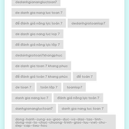
dedanhgianangluctoan7
de danh gia nang luc toan 7
đề đánh giá năng lực toán 7
dedanhgiatoanlop7
de danh gia nang luc lop 7
đề đánh giá năng lực lớp 7
dedanhgiatoan7khangphuc
de danh gia toan 7 khang phuc
đề đánh giá toán 7 khang phúc
đề toán 7
de toan 7
toán lớp 7
toanlop7
danh gia nang luc 7
đánh giá năng lực toán 7
danhgianangluctoan7
danh gia nang luc toan 7
dong-hanh-cung-so-giao-duc-va-dao-tao-tinh-
dong-nai-to-chuc-chuong-trinh-giao-luu-viet-chu-
dep-cap-tieu-hoc