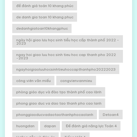
đề đánh giá toán 10 khang phúc
de danh gia toan 10 khang phuc
dedanhgiatoan10khangphuc
ngày hội giao lưu học sinh tiểu học cấp thành phố 2022 -
2023
ngay hoi giao luu hoc sinh tieu hoc cap thanh pho 2022
-2023
ngayhoigiaoluuhocsinhtieuhoccapthanhpho20222023
công viên văn miếu
congvienvanmieu
phòng giáo dục và đào tạo thành phố cao lãnh
phong giao duc va dao tao thanh pho cao lanh
phonggiaoducvadaotaothanhphocaolanh
Detoan4
huongdan
dapan
Đề đánh giá năng lực Toán 4