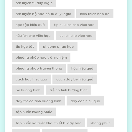
ren luyen tu duy logic
rèn luyện bộ não có tư duy logic
kich thich nao bo
học tập hiệu quả
tip huu ich cho viec hoc
hữu ích cho việc học
uu ich cho viec hoc
tip học tốt
phuong phap hoc
phương pháp học trải nghiệm
phuong phap truyen thong
học hiệu quả
cach hoc hieu qua
cách dạy bé hiệu quả
be buong binh
trẻ có tính bướng bỉnh
day tre co tinh buong binh
day con hieu qua
tập huấn khang phúc
tập huấn và triển khai thiết bị dạy học
khang phúc