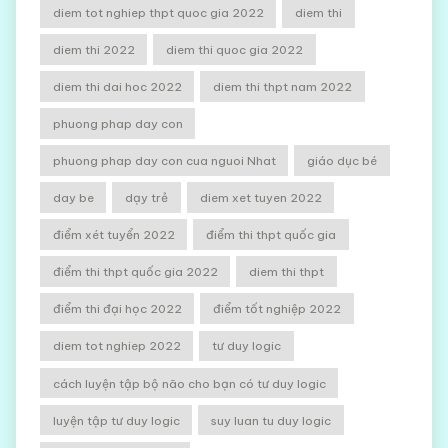
diem tot nghiep thpt quoc gia 2022
diem thi
diem thi 2022
diem thi quoc gia 2022
diem thi dai hoc 2022
diem thi thpt nam 2022
phuong phap day con
phuong phap day con cua nguoi Nhat
giáo dục bé
day be
dạy trẻ
diem xet tuyen 2022
điểm xét tuyển 2022
điểm thi thpt quốc gia
điểm thi thpt quốc gia 2022
diem thi thpt
điểm thi đại học 2022
điểm tốt nghiệp 2022
diem tot nghiep 2022
tư duy logic
cách luyện tập bộ não cho bạn có tư duy logic
luyện tập tư duy logic
suy luan tu duy logic