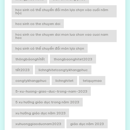
học sinh có thể chuyển đổi môn lựa chọn vào cuối năm
học
hoc sinh co the chuyen doi
hoc sinh co the chuyen doi mon lua chon vao cuoi nam
hoc
học sinh có thể chuyển đổi môn lựa chọn
thôngbáonghỉtết
thongbaonghitet2023
tết2023
lichnghitetcongtykhangphuc
congtykhangphuc
lichnghitet
tetquymao
5-xu-huong-giao-duc-trong-nam-2023
5 xu hướng giáo dục trong năm 2023
xu hướng giáo dục năm 2023
xuhuonggiaoducnam2023
giáo dục năm 2023