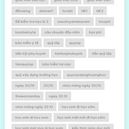
đềcương
detoan7
hocki1
HK1
HK2
Đề kiểm tra học kì 2
cauchuyendaunam
hocphi
baohiemyte
câu chuyện đầu năm
học phí
bảo hiểm y tế
quỹ lớp
quylop
tiền hội phụ huynh
tienhoiphuhuynh
tiền quỹ lớp
tienquylop
bảo hiểm tai nạn
quỹ xây dựng trường học
quyxaydungtruonghoc
ngày 20/10
20/10
chúc mừng ngày 20/10
thewomanday
ngay 20.10
chúc mừng ngày 20.10
học sinh đi học sớm
hoc sinh di hoc som
học sinh mệt mỏi đi học sớm
hoc sinh met moi di hoc som
kiến thức giáo dục mới