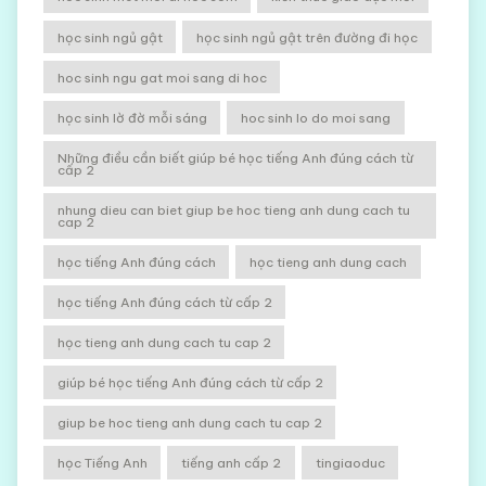
học sinh ngủ gật
học sinh ngủ gật trên đường đi học
hoc sinh ngu gat moi sang di hoc
học sinh lờ đờ mỗi sáng
hoc sinh lo do moi sang
Những điều cần biết giúp bé học tiếng Anh đúng cách từ
cấp 2
nhung dieu can biet giup be hoc tieng anh dung cach tu
cap 2
học tiếng Anh đúng cách
học tieng anh dung cach
học tiếng Anh đúng cách từ cấp 2
học tieng anh dung cach tu cap 2
giúp bé học tiếng Anh đúng cách từ cấp 2
giup be hoc tieng anh dung cach tu cap 2
học Tiếng Anh
tiếng anh cấp 2
tingiaoduc