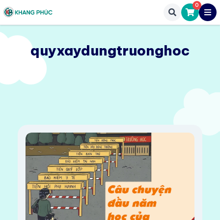
0
quyxaydungtruonghoc