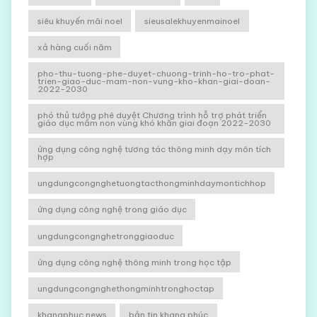
siêu khuyến mãi noel
sieusalekhuyenmainoel
xả hàng cuối năm
pho-thu-tuong-phe-duyet-chuong-trinh-ho-tro-phat-
trien-giao-duc-mam-non-vung-kho-khan-giai-doan-
2022-2030
phó thủ tướng phê duyệt Chương trình hỗ trợ phát triển
giáo dục mầm non vùng khó khăn giai đoạn 2022-2030
ứng dụng công nghệ tương tác thông minh dạy môn tích
hợp
ungdungcongnghetuongtacthongminhdaymontichhop
ứng dụng công nghệ trong giáo dục
ungdungcongnghetronggiaoduc
ứng dụng công nghệ thông minh trong học tập
ungdungcongnghethongminhtronghoctap
khangphuc news
bản tin khang phúc