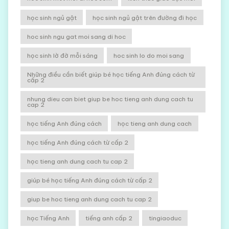
học sinh ngủ gật
học sinh ngủ gật trên đường đi học
hoc sinh ngu gat moi sang di hoc
học sinh lờ đờ mỗi sáng
hoc sinh lo do moi sang
Những điều cần biết giúp bé học tiếng Anh đúng cách từ
cấp 2
nhung dieu can biet giup be hoc tieng anh dung cach tu
cap 2
học tiếng Anh đúng cách
học tieng anh dung cach
học tiếng Anh đúng cách từ cấp 2
học tieng anh dung cach tu cap 2
giúp bé học tiếng Anh đúng cách từ cấp 2
giup be hoc tieng anh dung cach tu cap 2
học Tiếng Anh
tiếng anh cấp 2
tingiaoduc