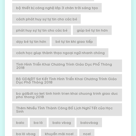
bộ thiết bị công nghệ lớp 3 chân trời sáng tạo
cách phát huy sự tự tin cho các bé
phát huy sự tự tin cho các bé
giúp bé tự tin hơn
dạy bé tự tin hơn
bé tự tin khi giao tiếp
cách học gíup thành thạo ngoại ngữ nhanh chóng
Tình Hình Triển Khai Chương Trình Giáo Dục Phổ Thông
2018
Bộ GD&ĐT Sơ Kết Tình Hình Triển Khai Chương Trình Giáo
Dục Phổ Thông 2018
bo gd&dt so ket tinh hinh trien khai chuong trinh giao duc
pho thong 2018
Thêm Nhiều Tỉnh Thành Công Bố Lịch Nghỉ Tết của Học
Sinh
balo
ba lô
balo vbag
balovbag
ba lô vbag
khuyến mãi noel
noel