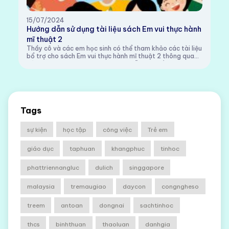
15/07/2024
Hướng dẫn sử dụng tài liệu sách Em vui thực hành
mĩ thuật 2
Thầy cô và các em học sinh có thể tham khảo các tài liệu
bổ trợ cho sách Em vui thực hành mĩ thuật 2 thông qua
các đường link sau:1. Video hướng dẫn:Chủ đề Đại dương
muôn màuChủ đề Cảnh đẹp quanh t...
Tags
sự kiện
học tập
công việc
Trẻ em
giáo dục
taphuan
khangphuc
tinhoc
phattriennangluc
dulich
singgapore
malaysia
tremaugiao
daycon
congngheso
treem
antoan
dongnai
sachtinhoc
thcs
binhthuan
thaoluan
danhgia