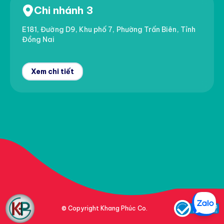
Chi nhánh 3
E181, Đường D9, Khu phố 7, Phường Trấn Biên, Tỉnh
Đồng Nai
Xem chi tiết
© Copyright Khang Phúc Co.