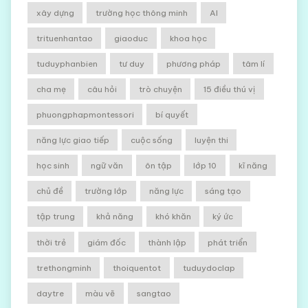
xây dựng
trường học thông minh
AI
trituenhantao
giaoduc
khoa học
tuduyphanbien
tư duy
phương pháp
tâm lí
cha mẹ
câu hỏi
trò chuyện
15 điều thú vị
phuongphapmontessori
bí quyết
năng lực giao tiếp
cuộc sống
luyện thi
học sinh
ngữ văn
ôn tập
lớp 10
kĩ năng
chủ đề
trường lớp
năng lực
sáng tạo
tập trung
khả năng
khó khăn
ký ức
thời trẻ
giám đốc
thành lập
phát triển
trethongminh
thoiquentot
tuduydoclap
daytre
màu vẽ
sangtao