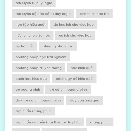
ren luyen tu duy logic
rèn luyện bộ não có tư duy logic
kich thich nao bo
học tập hiệu quả
tip huu ich cho viec hoc
hữu ích cho việc học
uu ich cho viec hoc
tip học tốt
phuong phap hoc
phương pháp học trải nghiệm
phuong phap truyen thong
học hiệu quả
cach hoc hieu qua
cách dạy bé hiệu quả
be buong binh
trẻ có tính bướng bỉnh
day tre co tinh buong binh
day con hieu qua
tập huấn khang phúc
tập huấn và triển khai thiết bị dạy học
khang phúc