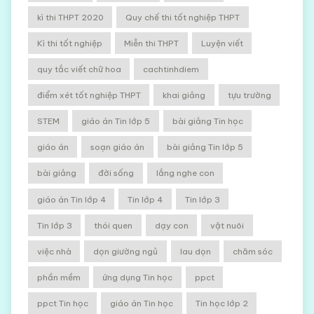
kì thi THPT 2020
Quy chế thi tốt nghiệp THPT
Kì thi tốt nghiệp
Miễn thi THPT
Luyện viết
quy tắc viết chữ hoa
cachtinhdiem
điểm xét tốt nghiệp THPT
khai giảng
tựu trường
STEM
giáo án Tin lớp 5
bài giảng Tin học
giáo án
soạn giáo án
bài giảng Tin lớp 5
bài giảng
đời sống
lắng nghe con
giáo án Tin lớp 4
Tin lớp 4
Tin lớp 3
Tin lớp 3
thói quen
dạy con
vật nuôi
việc nhà
dọn giường ngủ
lau dọn
chăm sóc
phần mềm
ứng dụng Tin học
ppct
ppct Tin học
giáo án Tin học
Tin học lớp 2