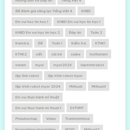
Hướng dẫn và đáp án
Tiếng Việt 4
Đề đánh giá năng lực Tiếng Việt 4
KHBD
Em vui hoc tin hoc 1
KHBD Em vui học tin học 1
KHBD Em vui học tin học 2
Đáp án
Toán 2
Kiemtra
Đề
Toán 1
Kiểm tra
KTHK1
KTHK2
viết
cái bè
caibe
hoithistem
steam
myor
myor2024
laptrinhrobot
lập tình robot
lập trình robot myor
lập trình robot myor 2024
Mithuat
Mithuat1
Em vui thực hành mĩ thuật
Em vui thuc hanh mi thuat 1
EVTHMT
Phieuhoctap
Video
Tranhminhhoa
Huongdansudungtailieu
HDSD
Mithuat2