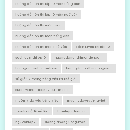
hướng dẫn ôn thi lớp 10 môn tiếng anh
hướng dẫn ôn thi lớp 10 môn ngữ văn
hướng dẫn ôn thi môn toán
hướng dẫn ôn thi môn tiếng anh
hướng dẫn ôn thi môn ngữ văn
sách luyện thi lớp 10
sachluyenthilop10
huongdanonthimontienganh
huongdanonthimontoan
huongdanonthimonnguvan
sứ giả 9x mang tiếng việt ra thế giới
sugia9xmangtiengvietrathegioi
muôn lý do yêu tiếng việt
muonlydoyeutiengviet
thành quả từ nỗ lực
thanhquatunoluc
nguvanlop7
danhgiananglucnguvan