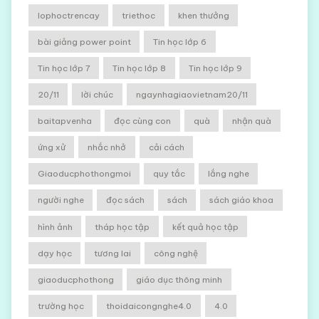
lophoctrencay
triethoc
khen thưởng
bài giảng power point
Tin học lớp 6
Tin học lớp 7
Tin học lớp 8
Tin học lớp 9
20/11
lời chúc
ngaynhagiaovietnam20/11
baitapvenha
đọc cùng con
quà
nhận quà
ứng xử
nhắc nhở
cải cách
Giaoducphothongmoi
quy tắc
lắng nghe
người nghe
đọc sách
sách
sách giáo khoa
hình ảnh
tháp học tập
kết quả học tập
dạy học
tương lai
công nghệ
giaoducphothong
giáo dục thông minh
trường học
thoidaicongnghe4.0
4.0