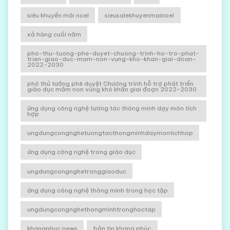
siêu khuyến mãi noel
sieusalekhuyenmainoel
xả hàng cuối năm
pho-thu-tuong-phe-duyet-chuong-trinh-ho-tro-phat-
trien-giao-duc-mam-non-vung-kho-khan-giai-doan-
2022-2030
phó thủ tướng phê duyệt Chương trình hỗ trợ phát triển
giáo dục mầm non vùng khó khăn giai đoạn 2022-2030
ứng dụng công nghệ tương tác thông minh dạy môn tích
hợp
ungdungcongnghetuongtacthongminhdaymontichhop
ứng dụng công nghệ trong giáo dục
ungdungcongnghetronggiaoduc
ứng dụng công nghệ thông minh trong học tập
ungdungcongnghethongminhtronghoctap
khangphuc news
bản tin khang phúc