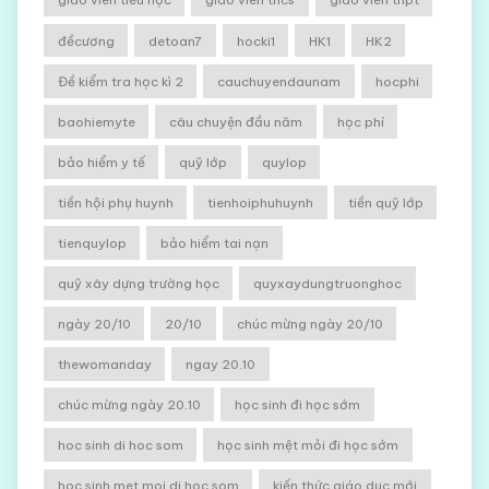
đềcương
detoan7
hocki1
HK1
HK2
Đề kiểm tra học kì 2
cauchuyendaunam
hocphi
baohiemyte
câu chuyện đầu năm
học phí
bảo hiểm y tế
quỹ lớp
quylop
tiền hội phụ huynh
tienhoiphuhuynh
tiền quỹ lớp
tienquylop
bảo hiểm tai nạn
quỹ xây dựng trường học
quyxaydungtruonghoc
ngày 20/10
20/10
chúc mừng ngày 20/10
thewomanday
ngay 20.10
chúc mừng ngày 20.10
học sinh đi học sớm
hoc sinh di hoc som
học sinh mệt mỏi đi học sớm
hoc sinh met moi di hoc som
kiến thức giáo dục mới