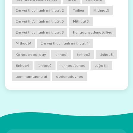
Em vui thuc hanh mi thuat 2
Tailieu
Mithuat5
Em vui thực hành mĩ thuật 5
Mithuat3
Em vui thuc hanh mi thuat 3
Hungdansudungtailieu
Mithuat4
Em vui thuc hanh mi thuat 4
Ke hoach bai day
tinhoc1
tinhoc2
tinhoc3
tinhoc4
tinhoc5
tinhoctieuhoc
cuộc thi
uommamtuonglai
dodungdayhoc