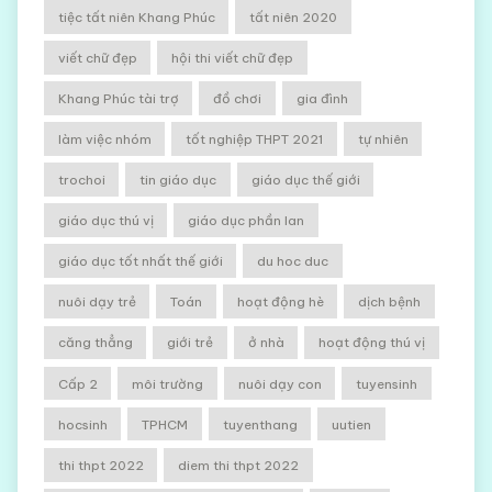
tiệc tất niên Khang Phúc
tất niên 2020
viết chữ đẹp
hội thi viết chữ đẹp
Khang Phúc tài trợ
đồ chơi
gia đình
làm việc nhóm
tốt nghiệp THPT 2021
tự nhiên
trochoi
tin giáo dục
giáo dục thế giới
giáo dục thú vị
giáo dục phần lan
giáo dục tốt nhất thế giới
du hoc duc
nuôi dạy trẻ
Toán
hoạt động hè
dịch bệnh
căng thẳng
giới trẻ
ở nhà
hoạt động thú vị
Cấp 2
môi trường
nuôi dạy con
tuyensinh
hocsinh
TPHCM
tuyenthang
uutien
thi thpt 2022
diem thi thpt 2022