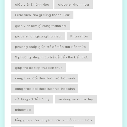
giáo viên Khánh Hòa
giaovienkhanhhoa
Giáo viên làm gì cũng thành "Sai"
giao vien lam gì cung thanh sai
giaovienlamgicungthanhsai
Khánh hòa
phương pháp giúp trẻ dễ tiếp thu kiến thức
3 phương pháp giúp trẻ dễ tiếp thu kiến thức
giup tre de tiep thu kien thuc
cùng trao đổi thảo luận với học sinh
cung trao doi thao luan voi hoc sinh
sử dụng sơ đồ tư duy
su dung so do tu duy
mindmap
lồng ghép câu chuyện hoặc hình ảnh minh họa