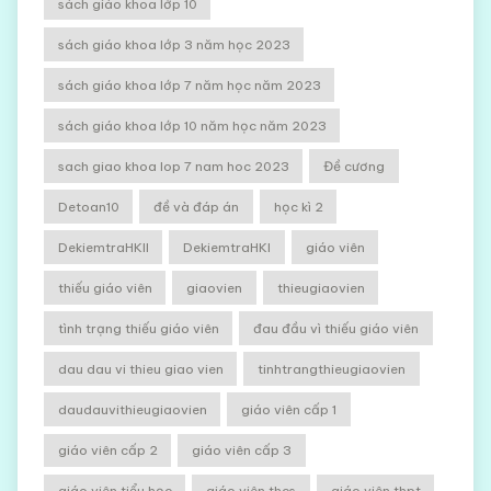
sách giáo khoa lớp 10
sách giáo khoa lớp 3 năm học 2023
sách giáo khoa lớp 7 năm học năm 2023
sách giáo khoa lớp 10 năm học năm 2023
sach giao khoa lop 7 nam hoc 2023
Đề cương
Detoan10
đề và đáp án
học kì 2
DekiemtraHKII
DekiemtraHKI
giáo viên
thiếu giáo viên
giaovien
thieugiaovien
tình trạng thiếu giáo viên
đau đầu vì thiếu giáo viên
dau dau vi thieu giao vien
tinhtrangthieugiaovien
daudauvithieugiaovien
giáo viên cấp 1
giáo viên cấp 2
giáo viên cấp 3
giáo viên tiểu học
giáo viên thcs
giáo viên thpt