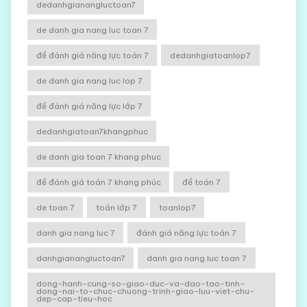
dedanhgianangluctoan7
de danh gia nang luc toan 7
đề đánh giá năng lực toán 7
dedanhgiatoanlop7
de danh gia nang luc lop 7
đề đánh giá năng lực lớp 7
dedanhgiatoan7khangphuc
de danh gia toan 7 khang phuc
đề đánh giá toán 7 khang phúc
đề toán 7
de toan 7
toán lớp 7
toanlop7
danh gia nang luc 7
đánh giá năng lực toán 7
danhgianangluctoan7
danh gia nang luc toan 7
dong-hanh-cung-so-giao-duc-va-dao-tao-tinh-
dong-nai-to-chuc-chuong-trinh-giao-luu-viet-chu-
dep-cap-tieu-hoc