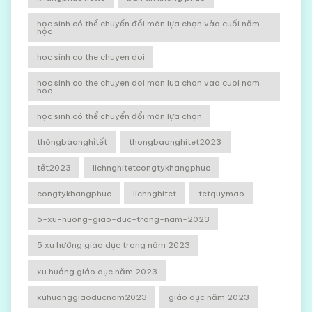
học sinh có thể chuyển đổi môn lựa chọn vào cuối năm
học
hoc sinh co the chuyen doi
hoc sinh co the chuyen doi mon lua chon vao cuoi nam
hoc
học sinh có thể chuyển đổi môn lựa chọn
thôngbáonghỉtết
thongbaonghitet2023
tết2023
lichnghitetcongtykhangphuc
congtykhangphuc
lichnghitet
tetquymao
5-xu-huong-giao-duc-trong-nam-2023
5 xu hướng giáo dục trong năm 2023
xu hướng giáo dục năm 2023
xuhuonggiaoducnam2023
giáo dục năm 2023