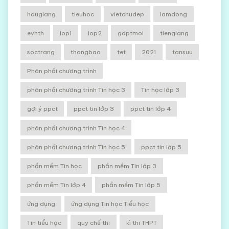
haugiang
tieuhoc
vietchudep
lamdong
evhth
lop1
lop2
gdptmoi
tiengiang
soctrang
thongbao
tet
2021
tansuu
Phân phối chương trình
phân phối chương trình Tin học 3
Tin học lớp 3
gợi ý ppct
ppct tin lớp 3
ppct tin lớp 4
phân phối chương trình Tin học 4
phân phối chương trình Tin học 5
ppct tin lớp 5
phần mềm Tin học
phần mềm Tin lớp 3
phần mềm Tin lớp 4
phần mềm Tin lớp 5
ứng dụng
ứng dụng Tin học Tiểu học
Tin tiểu học
quy chế thi
kì thi THPT