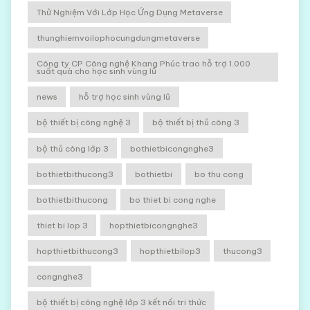
Thử Nghiệm Với Lớp Học Ứng Dụng Metaverse
thunghiemvoilophocungdungmetaverse
Công ty CP Công nghệ Khang Phúc trao hỗ trợ 1.000
suất quà cho học sinh vùng lũ
news
hỗ trợ học sinh vùng lũ
bộ thiết bị công nghệ 3
bộ thiết bị thủ công 3
bộ thủ công lớp 3
bothietbicongnghe3
bothietbithucong3
bothietbi
bo thu cong
bothietbithucong
bo thiet bi cong nghe
thiet bi lop 3
hopthietbicongnghe3
hopthietbithucong3
hopthietbilop3
thucong3
congnghe3
bộ thiết bị công nghệ lớp 3 kết nối tri thức