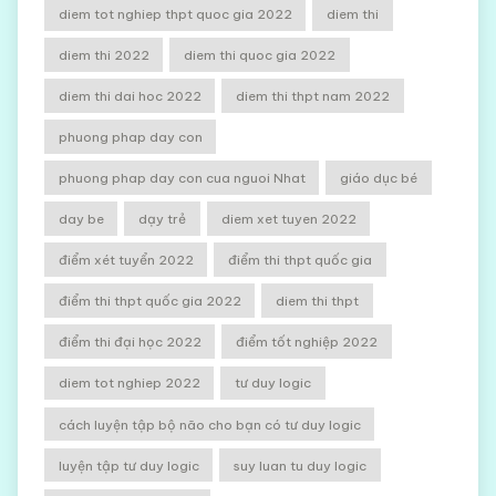
diem tot nghiep thpt quoc gia 2022
diem thi
diem thi 2022
diem thi quoc gia 2022
diem thi dai hoc 2022
diem thi thpt nam 2022
phuong phap day con
phuong phap day con cua nguoi Nhat
giáo dục bé
day be
dạy trẻ
diem xet tuyen 2022
điểm xét tuyển 2022
điểm thi thpt quốc gia
điểm thi thpt quốc gia 2022
diem thi thpt
điểm thi đại học 2022
điểm tốt nghiệp 2022
diem tot nghiep 2022
tư duy logic
cách luyện tập bộ não cho bạn có tư duy logic
luyện tập tư duy logic
suy luan tu duy logic