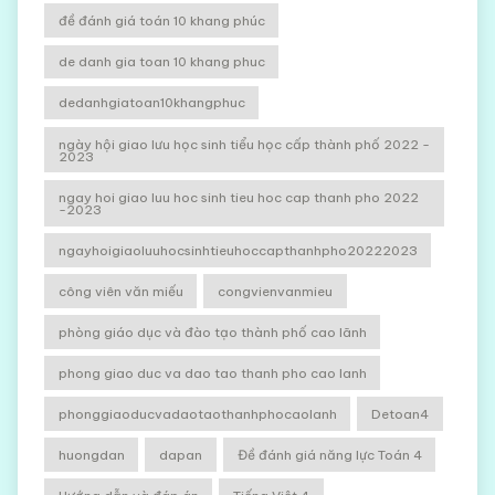
đề đánh giá toán 10 khang phúc
de danh gia toan 10 khang phuc
dedanhgiatoan10khangphuc
ngày hội giao lưu học sinh tiểu học cấp thành phố 2022 -
2023
ngay hoi giao luu hoc sinh tieu hoc cap thanh pho 2022
-2023
ngayhoigiaoluuhocsinhtieuhoccapthanhpho20222023
công viên văn miếu
congvienvanmieu
phòng giáo dục và đào tạo thành phố cao lãnh
phong giao duc va dao tao thanh pho cao lanh
phonggiaoducvadaotaothanhphocaolanh
Detoan4
huongdan
dapan
Đề đánh giá năng lực Toán 4