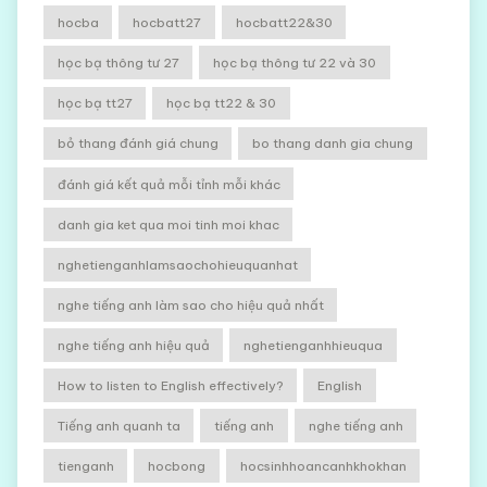
hocba
hocbatt27
hocbatt22&30
học bạ thông tư 27
học bạ thông tư 22 và 30
học bạ tt27
học bạ tt22 & 30
bỏ thang đánh giá chung
bo thang danh gia chung
đánh giá kết quả mỗi tỉnh mỗi khác
danh gia ket qua moi tinh moi khac
nghetienganhlamsaochohieuquanhat
nghe tiếng anh làm sao cho hiệu quả nhất
nghe tiếng anh hiệu quả
nghetienganhhieuqua
How to listen to English effectively?
English
Tiếng anh quanh ta
tiếng anh
nghe tiếng anh
tienganh
hocbong
hocsinhhoancanhkhokhan