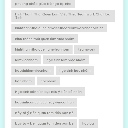
phương pháp giúp trẻ học tại nhà
Hình Thành Thói Quen Làm Việc Theo Teamwork Cho Học
Sinh
hinhthanhthoiquenlamviectheoteamworkchohocsinh
hình thành thói quen làm việc nhóm
hinhthanhthoiquenlamviecnhom
teamwork
lamviecnhom
học sinh làm việc nhóm
hocsinhlamviecnhom
học sinh học nhóm
học nhóm
hocnhom
Học sinh cần tích cực nêu ý kiến cá nhân
hocsinhcantichcucneuykiencanhan
bày tỏ ý kiến quan tâm đến bạn bè
bay to y kien quan tam den ban be
học bạ