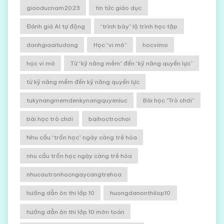
giaoducnam2023
tin tức giáo dục
Đánh giá AI tự động
“trình bày” lộ trình học tập
danhgiaaitudong
Học “vi mô”
hocvimo
học vi mô
Từ “kỹ năng mềm” đến “kỹ năng quyền lực”
từ kỹ năng mềm đến kỹ năng quyền lực
tukynangmemdenkynangquyenluc
Bài học "Trò chơi"
bài học trò chơi
baihoctrochoi
Nhu cầu “trốn học” ngày càng trẻ hóa
nhu cầu trốn học ngày càng trẻ hóa
nhucautronhocngaycangtrehoa
hướng dẫn ôn thi lớp 10
huongdanonthilop10
hướng dẫn ôn thi lớp 10 môn toán