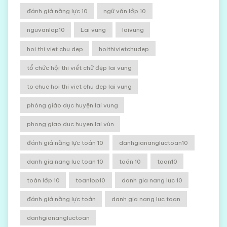
đánh giá năng lực 10
ngữ văn lớp 10
nguvanlop10
Lai vung
laivung
hoi thi viet chu dep
hoithivietchudep
tổ chức hội thi viết chữ đẹp lai vung
to chuc hoi thi viet chu dep lai vung
phòng giáo dục huyện lai vung
phong giao duc huyen lai vùn
đánh giá năng lực toán 10
danhgianangluctoan10
danh gia nang luc toan 10
toán 10
toan10
toán lớp 10
toanlop10
danh gia nang luc 10
đánh giá năng lực toán
danh gia nang luc toan
danhgianangluctoan