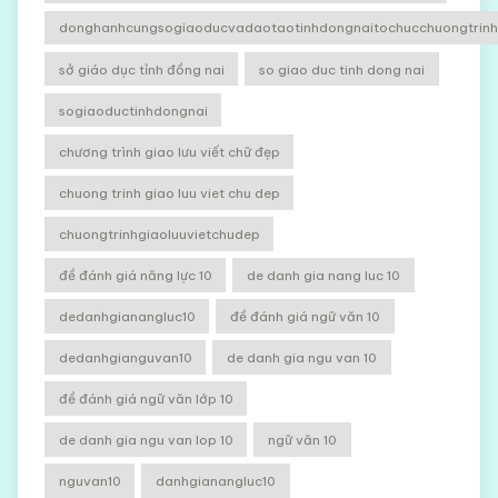
donghanhcungsogiaoducvadaotaotinhdongnaitochucchuongtrinhg
sở giáo dục tỉnh đồng nai
so giao duc tinh dong nai
sogiaoductinhdongnai
chương trình giao lưu viết chữ đẹp
chuong trinh giao luu viet chu dep
chuongtrinhgiaoluuvietchudep
đề đánh giá năng lực 10
de danh gia nang luc 10
dedanhgianangluc10
đề đánh giá ngữ văn 10
dedanhgianguvan10
de danh gia ngu van 10
đề đánh giá ngữ văn lớp 10
de danh gia ngu van lop 10
ngữ văn 10
nguvan10
danhgianangluc10