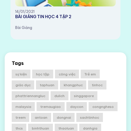
14/01/2021
BÀI GIẢNG TIN HỌC 4 TẬP 2
Bài Giảng
Tags
sự kiện
học tập
công việc
Trẻ em
giáo dục
taphuan
khangphuc
tinhoc
phattriennangluc
dulich
singgapore
malaysia
tremaugiao
daycon
congngheso
treem
antoan
dongnai
sachtinhoc
thcs
binhthuan
thaoluan
danhgia