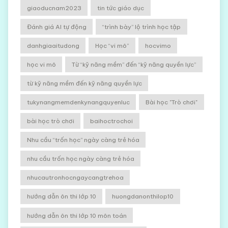
giaoducnam2023
tin tức giáo dục
Đánh giá AI tự động
“trình bày” lộ trình học tập
danhgiaaitudong
Học “vi mô”
hocvimo
học vi mô
Từ “kỹ năng mềm” đến “kỹ năng quyền lực”
từ kỹ năng mềm đến kỹ năng quyền lực
tukynangmemdenkynangquyenluc
Bài học "Trò chơi"
bài học trò chơi
baihoctrochoi
Nhu cầu “trốn học” ngày càng trẻ hóa
nhu cầu trốn học ngày càng trẻ hóa
nhucautronhocngaycangtrehoa
hướng dẫn ôn thi lớp 10
huongdanonthilop10
hướng dẫn ôn thi lớp 10 môn toán