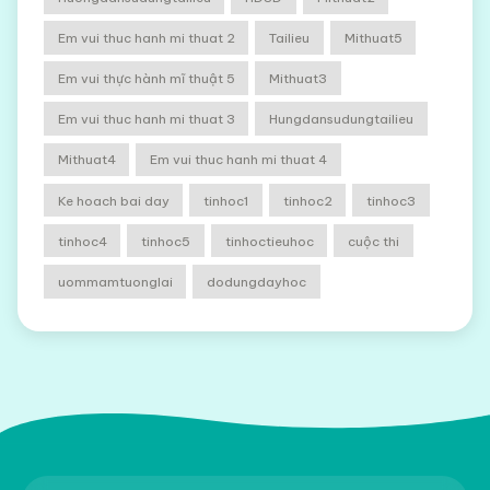
Em vui thuc hanh mi thuat 2
Tailieu
Mithuat5
Em vui thực hành mĩ thuật 5
Mithuat3
Em vui thuc hanh mi thuat 3
Hungdansudungtailieu
Mithuat4
Em vui thuc hanh mi thuat 4
Ke hoach bai day
tinhoc1
tinhoc2
tinhoc3
tinhoc4
tinhoc5
tinhoctieuhoc
cuộc thi
uommamtuonglai
dodungdayhoc