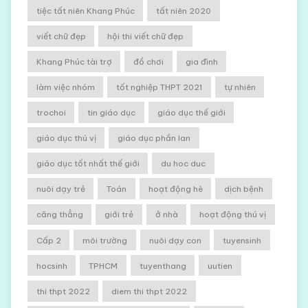
tiệc tất niên Khang Phúc
tất niên 2020
viết chữ đẹp
hội thi viết chữ đẹp
Khang Phúc tài trợ
đồ chơi
gia đình
làm việc nhóm
tốt nghiệp THPT 2021
tự nhiên
trochoi
tin giáo dục
giáo dục thế giới
giáo dục thú vị
giáo dục phần lan
giáo dục tốt nhất thế giới
du hoc duc
nuôi dạy trẻ
Toán
hoạt động hè
dịch bệnh
căng thẳng
giới trẻ
ở nhà
hoạt động thú vị
Cấp 2
môi trường
nuôi dạy con
tuyensinh
hocsinh
TPHCM
tuyenthang
uutien
thi thpt 2022
diem thi thpt 2022