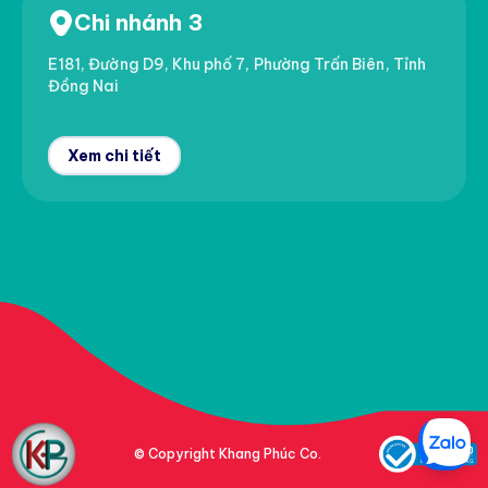
Chi nhánh 3
E181, Đường D9, Khu phố 7, Phường Trấn Biên, Tỉnh
Đồng Nai
Xem chi tiết
© Copyright Khang Phúc Co.