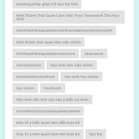
phương pháp giúp trẻ học tại nhà
Hình Thành Thói Quen Làm Việc Theo Teamwork Cho Học
Sinh
hinhthanhthoiquenlamviectheoteamworkchohocsinh
hình thành thói quen làm việc nhóm
hinhthanhthoiquenlamviecnhom
teamwork
lamviecnhom
học sinh làm việc nhóm
hocsinhlamviecnhom
học sinh học nhóm
học nhóm
hocnhom
Học sinh cần tích cực nêu ý kiến cá nhân
hocsinhcantichcucneuykiencanhan
bày tỏ ý kiến quan tâm đến bạn bè
bay to y kien quan tam den ban be
học bạ