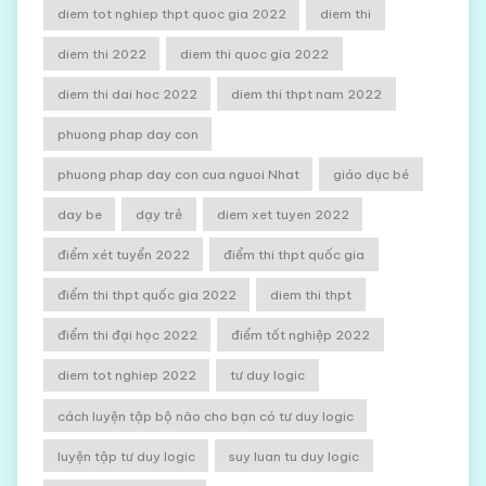
diem tot nghiep thpt quoc gia 2022
diem thi
diem thi 2022
diem thi quoc gia 2022
diem thi dai hoc 2022
diem thi thpt nam 2022
phuong phap day con
phuong phap day con cua nguoi Nhat
giáo dục bé
day be
dạy trẻ
diem xet tuyen 2022
điểm xét tuyển 2022
điểm thi thpt quốc gia
điểm thi thpt quốc gia 2022
diem thi thpt
điểm thi đại học 2022
điểm tốt nghiệp 2022
diem tot nghiep 2022
tư duy logic
cách luyện tập bộ não cho bạn có tư duy logic
luyện tập tư duy logic
suy luan tu duy logic