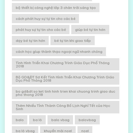
bộ thiết bị công nghệ lớp 3 chân trời sáng tạo
cách phát huy sự tự tin cho các bé
phát huy sự tự tin cho các bé
giúp bé tự tin hơn
dạy bé tự tin hơn
bé tự tin khi giao tiếp
cách học gíup thành thạo ngoại ngữ nhanh chóng
Tình Hình Triển Khai Chương Trình Giáo Dục Phổ Thông
2018
Bộ GD&ĐT Sơ Kết Tình Hình Triển Khai Chương Trình Giáo
Dục Phổ Thông 2018
bo gd&dt so ket tinh hinh trien khai chuong trinh giao duc
pho thong 2018
Thêm Nhiều Tỉnh Thành Công Bố Lịch Nghỉ Tết của Học
Sinh
balo
ba lô
balo vbag
balovbag
ba lô vbag
khuyến mãi noel
noel