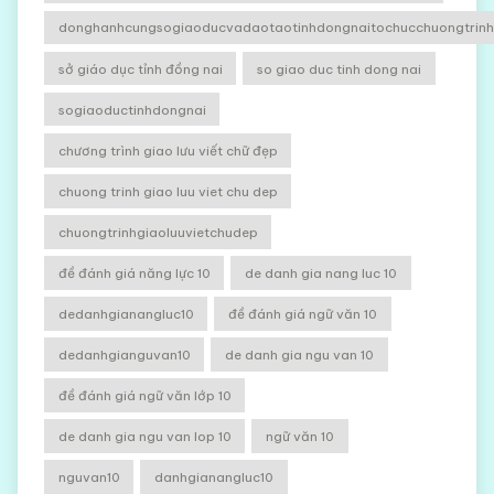
donghanhcungsogiaoducvadaotaotinhdongnaitochucchuongtrinhg
sở giáo dục tỉnh đồng nai
so giao duc tinh dong nai
sogiaoductinhdongnai
chương trình giao lưu viết chữ đẹp
chuong trinh giao luu viet chu dep
chuongtrinhgiaoluuvietchudep
đề đánh giá năng lực 10
de danh gia nang luc 10
dedanhgianangluc10
đề đánh giá ngữ văn 10
dedanhgianguvan10
de danh gia ngu van 10
đề đánh giá ngữ văn lớp 10
de danh gia ngu van lop 10
ngữ văn 10
nguvan10
danhgianangluc10