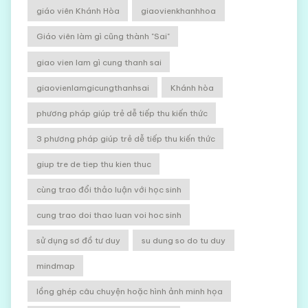
giáo viên Khánh Hòa
giaovienkhanhhoa
Giáo viên làm gì cũng thành "Sai"
giao vien lam gì cung thanh sai
giaovienlamgicungthanhsai
Khánh hòa
phương pháp giúp trẻ dễ tiếp thu kiến thức
3 phương pháp giúp trẻ dễ tiếp thu kiến thức
giup tre de tiep thu kien thuc
cùng trao đổi thảo luận với học sinh
cung trao doi thao luan voi hoc sinh
sử dụng sơ đồ tư duy
su dung so do tu duy
mindmap
lồng ghép câu chuyện hoặc hình ảnh minh họa