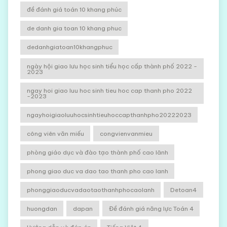
đề đánh giá toán 10 khang phúc
de danh gia toan 10 khang phuc
dedanhgiatoan10khangphuc
ngày hội giao lưu học sinh tiểu học cấp thành phố 2022 -
2023
ngay hoi giao luu hoc sinh tieu hoc cap thanh pho 2022
-2023
ngayhoigiaoluuhocsinhtieuhoccapthanhpho20222023
công viên văn miếu
congvienvanmieu
phòng giáo dục và đào tạo thành phố cao lãnh
phong giao duc va dao tao thanh pho cao lanh
phonggiaoducvadaotaothanhphocaolanh
Detoan4
huongdan
dapan
Đề đánh giá năng lực Toán 4