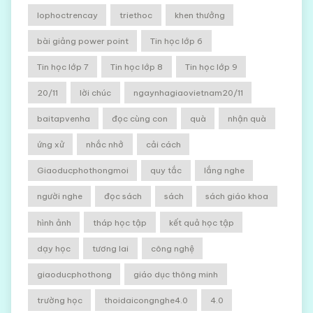
lophoctrencay
triethoc
khen thưởng
bài giảng power point
Tin học lớp 6
Tin học lớp 7
Tin học lớp 8
Tin học lớp 9
20/11
lời chúc
ngaynhagiaovietnam20/11
baitapvenha
đọc cùng con
quà
nhận quà
ứng xử
nhắc nhở
cải cách
Giaoducphothongmoi
quy tắc
lắng nghe
người nghe
đọc sách
sách
sách giáo khoa
hình ảnh
tháp học tập
kết quả học tập
dạy học
tương lai
công nghệ
giaoducphothong
giáo dục thông minh
trường học
thoidaicongnghe4.0
4.0