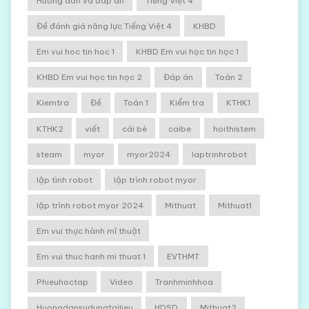
Hướng dẫn và đáp án
Tiếng Việt 4
Đề đánh giá năng lực Tiếng Việt 4
KHBD
Em vui hoc tin hoc 1
KHBD Em vui học tin học 1
KHBD Em vui học tin học 2
Đáp án
Toán 2
Kiemtra
Đề
Toán 1
Kiểm tra
KTHK1
KTHK2
viết
cái bè
caibe
hoithistem
steam
myor
myor2024
laptrinhrobot
lập tình robot
lập trình robot myor
lập trình robot myor 2024
Mithuat
Mithuat1
Em vui thực hành mĩ thuật
Em vui thuc hanh mi thuat 1
EVTHMT
Phieuhoctap
Video
Tranhminhhoa
Huongdansudungtailieu
HDSD
Mithuat2