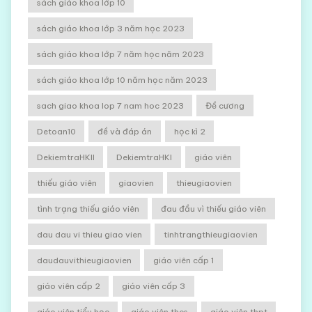
sách giáo khoa lớp 10
sách giáo khoa lớp 3 năm học 2023
sách giáo khoa lớp 7 năm học năm 2023
sách giáo khoa lớp 10 năm học năm 2023
sach giao khoa lop 7 nam hoc 2023
Đề cương
Detoan10
đề và đáp án
học kì 2
DekiemtraHKII
DekiemtraHKI
giáo viên
thiếu giáo viên
giaovien
thieugiaovien
tình trạng thiếu giáo viên
đau đầu vì thiếu giáo viên
dau dau vi thieu giao vien
tinhtrangthieugiaovien
daudauvithieugiaovien
giáo viên cấp 1
giáo viên cấp 2
giáo viên cấp 3
giáo viên tiểu học
giáo viên thcs
giáo viên thpt