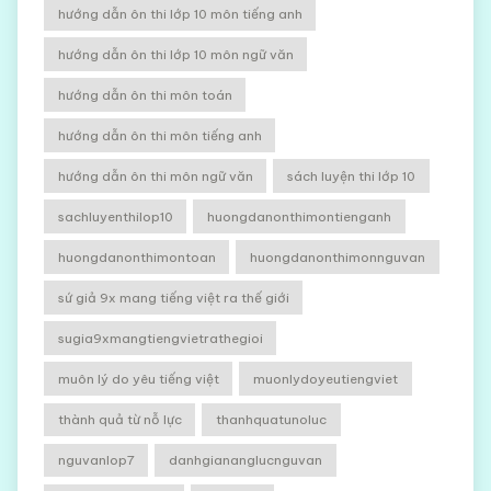
hướng dẫn ôn thi lớp 10 môn tiếng anh
hướng dẫn ôn thi lớp 10 môn ngữ văn
hướng dẫn ôn thi môn toán
hướng dẫn ôn thi môn tiếng anh
hướng dẫn ôn thi môn ngữ văn
sách luyện thi lớp 10
sachluyenthilop10
huongdanonthimontienganh
huongdanonthimontoan
huongdanonthimonnguvan
sứ giả 9x mang tiếng việt ra thế giới
sugia9xmangtiengvietrathegioi
muôn lý do yêu tiếng việt
muonlydoyeutiengviet
thành quả từ nỗ lực
thanhquatunoluc
nguvanlop7
danhgiananglucnguvan