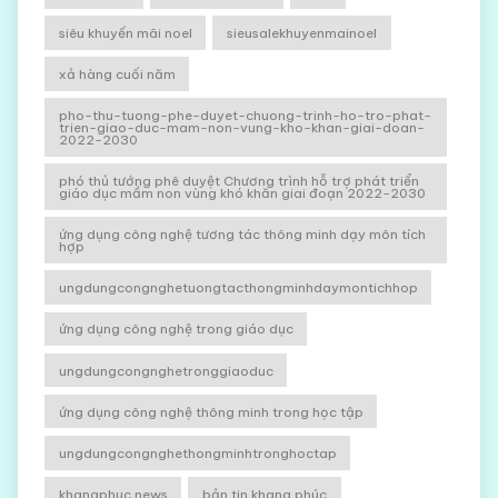
siêu khuyến mãi noel
sieusalekhuyenmainoel
xả hàng cuối năm
pho-thu-tuong-phe-duyet-chuong-trinh-ho-tro-phat-
trien-giao-duc-mam-non-vung-kho-khan-giai-doan-
2022-2030
phó thủ tướng phê duyệt Chương trình hỗ trợ phát triển
giáo dục mầm non vùng khó khăn giai đoạn 2022-2030
ứng dụng công nghệ tương tác thông minh dạy môn tích
hợp
ungdungcongnghetuongtacthongminhdaymontichhop
ứng dụng công nghệ trong giáo dục
ungdungcongnghetronggiaoduc
ứng dụng công nghệ thông minh trong học tập
ungdungcongnghethongminhtronghoctap
khangphuc news
bản tin khang phúc