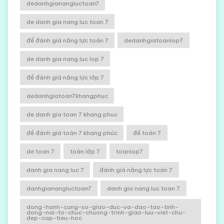
dedanhgianangluctoan7
de danh gia nang luc toan 7
đề đánh giá năng lực toán 7
dedanhgiatoanlop7
de danh gia nang luc lop 7
đề đánh giá năng lực lớp 7
dedanhgiatoan7khangphuc
de danh gia toan 7 khang phuc
đề đánh giá toán 7 khang phúc
đề toán 7
de toan 7
toán lớp 7
toanlop7
danh gia nang luc 7
đánh giá năng lực toán 7
danhgianangluctoan7
danh gia nang luc toan 7
dong-hanh-cung-so-giao-duc-va-dao-tao-tinh-
dong-nai-to-chuc-chuong-trinh-giao-luu-viet-chu-
dep-cap-tieu-hoc