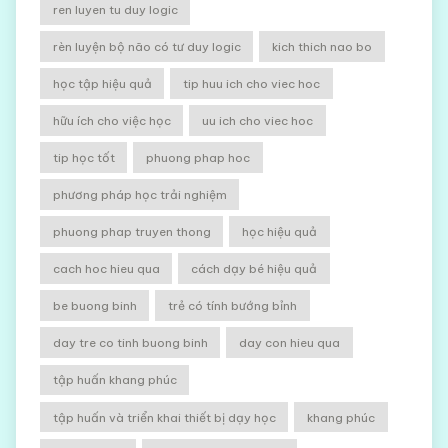
ren luyen tu duy logic
rèn luyện bộ não có tư duy logic
kich thich nao bo
học tập hiệu quả
tip huu ich cho viec hoc
hữu ích cho việc học
uu ich cho viec hoc
tip học tốt
phuong phap hoc
phương pháp học trải nghiệm
phuong phap truyen thong
học hiệu quả
cach hoc hieu qua
cách dạy bé hiệu quả
be buong binh
trẻ có tính bướng bỉnh
day tre co tinh buong binh
day con hieu qua
tập huấn khang phúc
tập huấn và triển khai thiết bị dạy học
khang phúc