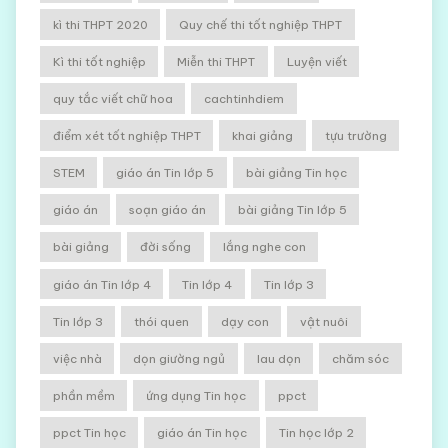
kì thi THPT 2020
Quy chế thi tốt nghiệp THPT
Kì thi tốt nghiệp
Miễn thi THPT
Luyện viết
quy tắc viết chữ hoa
cachtinhdiem
điểm xét tốt nghiệp THPT
khai giảng
tựu trường
STEM
giáo án Tin lớp 5
bài giảng Tin học
giáo án
soạn giáo án
bài giảng Tin lớp 5
bài giảng
đời sống
lắng nghe con
giáo án Tin lớp 4
Tin lớp 4
Tin lớp 3
Tin lớp 3
thói quen
dạy con
vật nuôi
việc nhà
dọn giường ngủ
lau dọn
chăm sóc
phần mềm
ứng dụng Tin học
ppct
ppct Tin học
giáo án Tin học
Tin học lớp 2