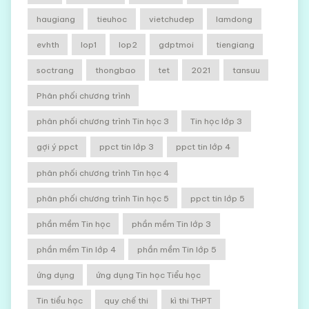
haugiang
tieuhoc
vietchudep
lamdong
evhth
lop1
lop2
gdptmoi
tiengiang
soctrang
thongbao
tet
2021
tansuu
Phân phối chương trình
phân phối chương trình Tin học 3
Tin học lớp 3
gợi ý ppct
ppct tin lớp 3
ppct tin lớp 4
phân phối chương trình Tin học 4
phân phối chương trình Tin học 5
ppct tin lớp 5
phần mềm Tin học
phần mềm Tin lớp 3
phần mềm Tin lớp 4
phần mềm Tin lớp 5
ứng dụng
ứng dụng Tin học Tiểu học
Tin tiểu học
quy chế thi
kì thi THPT