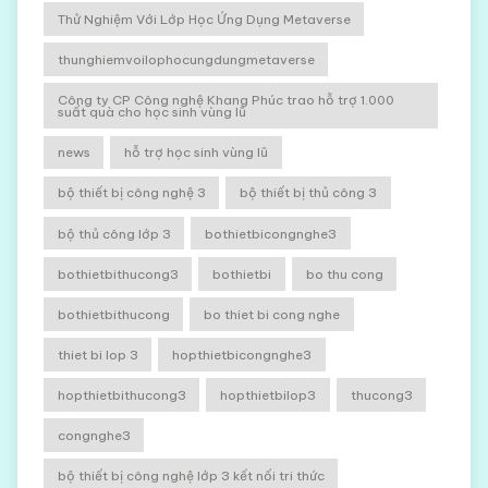
Thử Nghiệm Với Lớp Học Ứng Dụng Metaverse
thunghiemvoilophocungdungmetaverse
Công ty CP Công nghệ Khang Phúc trao hỗ trợ 1.000
suất quà cho học sinh vùng lũ
news
hỗ trợ học sinh vùng lũ
bộ thiết bị công nghệ 3
bộ thiết bị thủ công 3
bộ thủ công lớp 3
bothietbicongnghe3
bothietbithucong3
bothietbi
bo thu cong
bothietbithucong
bo thiet bi cong nghe
thiet bi lop 3
hopthietbicongnghe3
hopthietbithucong3
hopthietbilop3
thucong3
congnghe3
bộ thiết bị công nghệ lớp 3 kết nối tri thức