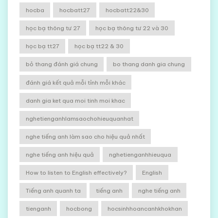
hocba
hocbatt27
hocbatt22&30
học bạ thông tư 27
học bạ thông tư 22 và 30
học bạ tt27
học bạ tt22 & 30
bỏ thang đánh giá chung
bo thang danh gia chung
đánh giá kết quả mỗi tỉnh mỗi khác
danh gia ket qua moi tinh moi khac
nghetienganhlamsaochohieuquanhat
nghe tiếng anh làm sao cho hiệu quả nhất
nghe tiếng anh hiệu quả
nghetienganhhieuqua
How to listen to English effectively?
English
Tiếng anh quanh ta
tiếng anh
nghe tiếng anh
tienganh
hocbong
hocsinhhoancanhkhokhan