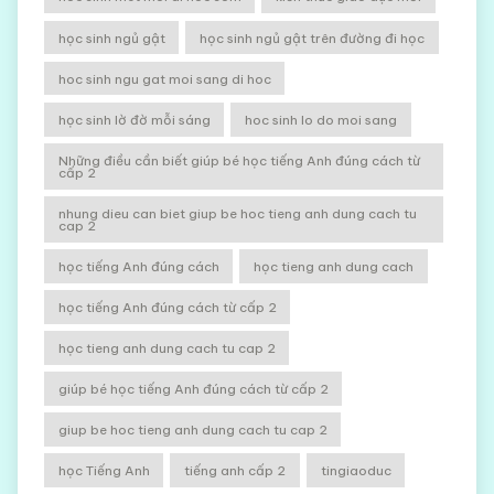
học sinh ngủ gật
học sinh ngủ gật trên đường đi học
hoc sinh ngu gat moi sang di hoc
học sinh lờ đờ mỗi sáng
hoc sinh lo do moi sang
Những điều cần biết giúp bé học tiếng Anh đúng cách từ
cấp 2
nhung dieu can biet giup be hoc tieng anh dung cach tu
cap 2
học tiếng Anh đúng cách
học tieng anh dung cach
học tiếng Anh đúng cách từ cấp 2
học tieng anh dung cach tu cap 2
giúp bé học tiếng Anh đúng cách từ cấp 2
giup be hoc tieng anh dung cach tu cap 2
học Tiếng Anh
tiếng anh cấp 2
tingiaoduc