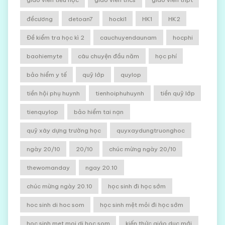
đềcương
detoan7
hocki1
HK1
HK2
Đề kiểm tra học kì 2
cauchuyendaunam
hocphi
baohiemyte
câu chuyện đầu năm
học phí
bảo hiểm y tế
quỹ lớp
quylop
tiền hội phụ huynh
tienhoiphuhuynh
tiền quỹ lớp
tienquylop
bảo hiểm tai nạn
quỹ xây dựng trường học
quyxaydungtruonghoc
ngày 20/10
20/10
chúc mừng ngày 20/10
thewomanday
ngay 20.10
chúc mừng ngày 20.10
học sinh đi học sớm
hoc sinh di hoc som
học sinh mệt mỏi đi học sớm
hoc sinh met moi di hoc som
kiến thức giáo dục mới