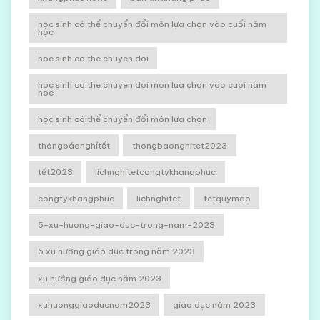
học sinh có thể chuyển đổi môn lựa chọn vào cuối năm
học
hoc sinh co the chuyen doi
hoc sinh co the chuyen doi mon lua chon vao cuoi nam
hoc
học sinh có thể chuyển đổi môn lựa chọn
thôngbáonghỉtết
thongbaonghitet2023
tết2023
lichnghitetcongtykhangphuc
congtykhangphuc
lichnghitet
tetquymao
5-xu-huong-giao-duc-trong-nam-2023
5 xu hướng giáo dục trong năm 2023
xu hướng giáo dục năm 2023
xuhuonggiaoducnam2023
giáo dục năm 2023