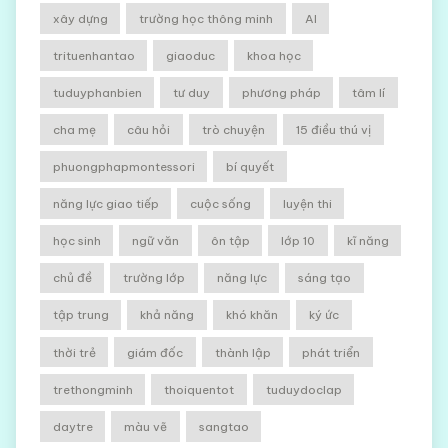
xây dựng
trường học thông minh
AI
trituenhantao
giaoduc
khoa học
tuduyphanbien
tư duy
phương pháp
tâm lí
cha mẹ
câu hỏi
trò chuyện
15 điều thú vị
phuongphapmontessori
bí quyết
năng lực giao tiếp
cuộc sống
luyện thi
học sinh
ngữ văn
ôn tập
lớp 10
kĩ năng
chủ đề
trường lớp
năng lực
sáng tạo
tập trung
khả năng
khó khăn
ký ức
thời trẻ
giám đốc
thành lập
phát triển
trethongminh
thoiquentot
tuduydoclap
daytre
màu vẽ
sangtao