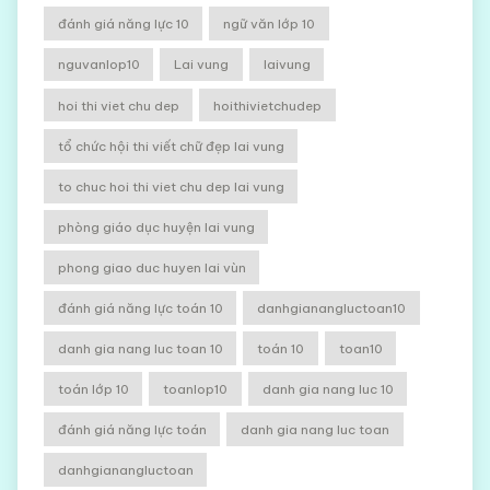
đánh giá năng lực 10
ngữ văn lớp 10
nguvanlop10
Lai vung
laivung
hoi thi viet chu dep
hoithivietchudep
tổ chức hội thi viết chữ đẹp lai vung
to chuc hoi thi viet chu dep lai vung
phòng giáo dục huyện lai vung
phong giao duc huyen lai vùn
đánh giá năng lực toán 10
danhgianangluctoan10
danh gia nang luc toan 10
toán 10
toan10
toán lớp 10
toanlop10
danh gia nang luc 10
đánh giá năng lực toán
danh gia nang luc toan
danhgianangluctoan