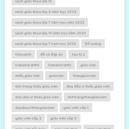
sách giáo khoa lớp 10
sách giáo khoa lớp 3 năm học 2023
sách giáo khoa lớp 7 năm học năm 2023
sách giáo khoa lớp 10 năm học năm 2023
sach giao khoa lop 7 nam hoc 2023
Đề cương
Detoan10
đề và đáp án
học kì 2
DekiemtraHKII
DekiemtraHKI
giáo viên
thiếu giáo viên
giaovien
thieugiaovien
tình trạng thiếu giáo viên
đau đầu vì thiếu giáo viên
dau dau vi thieu giao vien
tinhtrangthieugiaovien
daudauvithieugiaovien
giáo viên cấp 1
giáo viên cấp 2
giáo viên cấp 3
giáo viên tiểu học
giáo viên thcs
giáo viên thpt