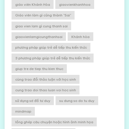
giáo viên Khánh Hòa
giaovienkhanhhoa
Giáo viên làm gì cũng thành "Sai"
giao vien lam gì cung thanh sai
giaovienlamgicungthanhsai
Khánh hòa
phương pháp giúp trẻ dễ tiếp thu kiến thức
3 phương pháp giúp trẻ dễ tiếp thu kiến thức
giup tre de tiep thu kien thuc
cùng trao đổi thảo luận với học sinh
cung trao doi thao luan voi hoc sinh
sử dụng sơ đồ tư duy
su dung so do tu duy
mindmap
lồng ghép câu chuyện hoặc hình ảnh minh họa