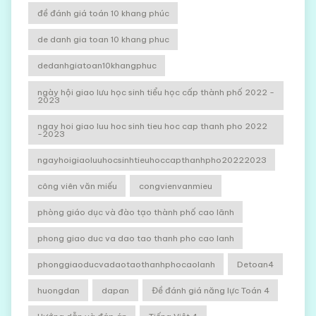
đề đánh giá toán 10 khang phúc
de danh gia toan 10 khang phuc
dedanhgiatoan10khangphuc
ngày hội giao lưu học sinh tiểu học cấp thành phố 2022 -
2023
ngay hoi giao luu hoc sinh tieu hoc cap thanh pho 2022
-2023
ngayhoigiaoluuhocsinhtieuhoccapthanhpho20222023
công viên văn miếu
congvienvanmieu
phòng giáo dục và đào tạo thành phố cao lãnh
phong giao duc va dao tao thanh pho cao lanh
phonggiaoducvadaotaothanhphocaolanh
Detoan4
huongdan
dapan
Đề đánh giá năng lực Toán 4