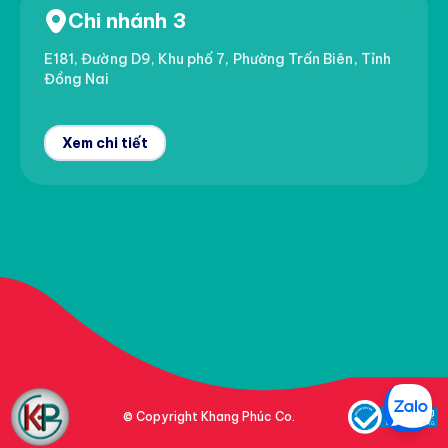
Chi nhánh 3
E181, Đường D9, Khu phố 7, Phường Trấn Biên, Tỉnh
Đồng Nai
Xem chi tiết
© Copyright Khang Phúc Co.