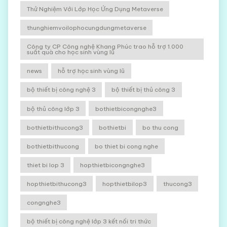
Thử Nghiệm Với Lớp Học Ứng Dụng Metaverse
thunghiemvoilophocungdungmetaverse
Công ty CP Công nghệ Khang Phúc trao hỗ trợ 1.000
suất quà cho học sinh vùng lũ
news
hỗ trợ học sinh vùng lũ
bộ thiết bị công nghệ 3
bộ thiết bị thủ công 3
bộ thủ công lớp 3
bothietbicongnghe3
bothietbithucong3
bothietbi
bo thu cong
bothietbithucong
bo thiet bi cong nghe
thiet bi lop 3
hopthietbicongnghe3
hopthietbithucong3
hopthietbilop3
thucong3
congnghe3
bộ thiết bị công nghệ lớp 3 kết nối tri thức