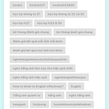
hocba
hocbatt27
hocbatt22&30
học bạ thông tư 27
học bạ thông tư 22 và 30
học bạ tt27
học bạ tt22 & 30
bỏ thang đánh giá chung
bo thang danh gia chung
đánh giá kết quả mỗi tỉnh mỗi khác
danh gia ket qua moi tinh moi khac
nghetienganhlamsaochohieuquanhat
nghe tiếng anh làm sao cho hiệu quả nhất
nghe tiếng anh hiệu quả
nghetienganhhieuqua
How to listen to English effectively?
English
Tiếng anh quanh ta
tiếng anh
nghe tiếng anh
tienganh
hocbong
hocsinhhoancanhkhokhan