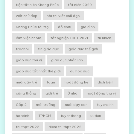
tiệc tất niên Khang Phúc
tất niên 2020
viết chữ đẹp
hội thi viết chữ đẹp
Khang Phúc tài trợ
đồ chơi
gia đình
làm việc nhóm
tốt nghiệp THPT 2021
tự nhiên
trochoi
tin giáo dục
giáo dục thế giới
giáo dục thú vị
giáo dục phần lan
giáo dục tốt nhất thế giới
du hoc duc
nuôi dạy trẻ
Toán
hoạt động hè
dịch bệnh
căng thẳng
giới trẻ
ở nhà
hoạt động thú vị
Cấp 2
môi trường
nuôi dạy con
tuyensinh
hocsinh
TPHCM
tuyenthang
uutien
thi thpt 2022
diem thi thpt 2022