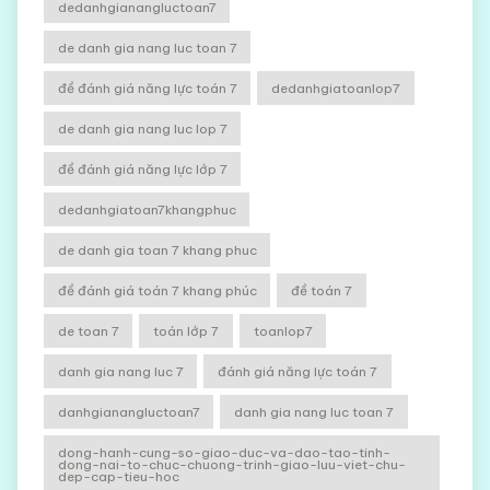
dedanhgianangluctoan7
de danh gia nang luc toan 7
đề đánh giá năng lực toán 7
dedanhgiatoanlop7
de danh gia nang luc lop 7
đề đánh giá năng lực lớp 7
dedanhgiatoan7khangphuc
de danh gia toan 7 khang phuc
đề đánh giá toán 7 khang phúc
đề toán 7
de toan 7
toán lớp 7
toanlop7
danh gia nang luc 7
đánh giá năng lực toán 7
danhgianangluctoan7
danh gia nang luc toan 7
dong-hanh-cung-so-giao-duc-va-dao-tao-tinh-
dong-nai-to-chuc-chuong-trinh-giao-luu-viet-chu-
dep-cap-tieu-hoc