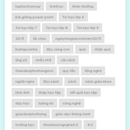
lophoctrencay
triethoc
khen thưởng
bài giảng power point
Tin học lớp 6
Tin học lớp 7
Tin học lớp 8
Tin học lớp 9
20/11
lời chúc
ngaynhagiaovietnam20/11
baitapvenha
đọc cùng con
quà
nhận quà
ứng xử
nhắc nhở
cải cách
Giaoducphothongmoi
quy tắc
lắng nghe
người nghe
đọc sách
sách
sách giáo khoa
hình ảnh
tháp học tập
kết quả học tập
dạy học
tương lai
công nghệ
giaoducphothong
giáo dục thông minh
trường học
thoidaicongnghe4.0
4.0