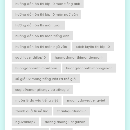
hướng dẫn ôn thi lớp 10 môn tiếng anh
hướng dẫn ôn thi lớp 10 môn ngữ văn
hướng dẫn ôn thi môn toán
hướng dẫn ôn thi môn tiếng anh
hướng dẫn ôn thi môn ngữ văn
sách luyện thi lớp 10
sachluyenthilop10
huongdanonthimontienganh
huongdanonthimontoan
huongdanonthimonnguvan
sứ giả 9x mang tiếng việt ra thế giới
sugia9xmangtiengvietrathegioi
muôn lý do yêu tiếng việt
muonlydoyeutiengviet
thành quả từ nỗ lực
thanhquatunoluc
nguvanlop7
danhgiananglucnguvan