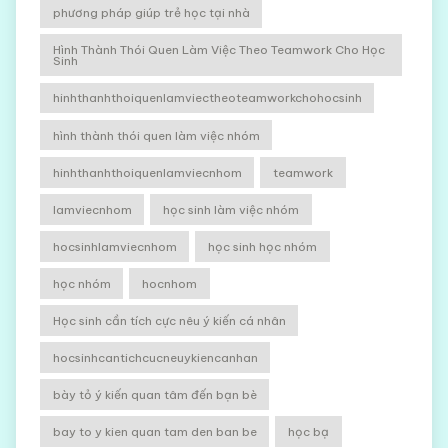
phương pháp giúp trẻ học tại nhà
Hình Thành Thói Quen Làm Việc Theo Teamwork Cho Học
Sinh
hinhthanhthoiquenlamviectheoteamworkchohocsinh
hình thành thói quen làm việc nhóm
hinhthanhthoiquenlamviecnhom
teamwork
lamviecnhom
học sinh làm việc nhóm
hocsinhlamviecnhom
học sinh học nhóm
học nhóm
hocnhom
Học sinh cần tích cực nêu ý kiến cá nhân
hocsinhcantichcucneuykiencanhan
bày tỏ ý kiến quan tâm đến bạn bè
bay to y kien quan tam den ban be
học bạ