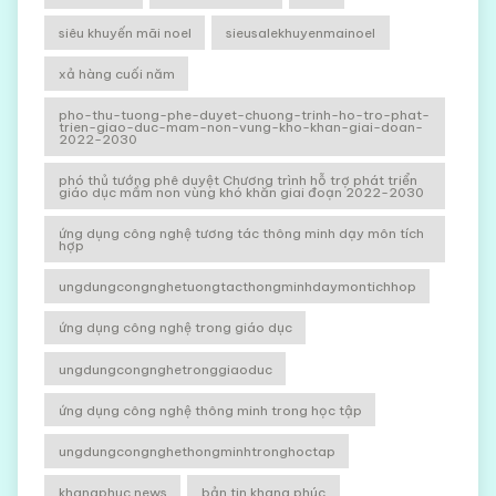
siêu khuyến mãi noel
sieusalekhuyenmainoel
xả hàng cuối năm
pho-thu-tuong-phe-duyet-chuong-trinh-ho-tro-phat-
trien-giao-duc-mam-non-vung-kho-khan-giai-doan-
2022-2030
phó thủ tướng phê duyệt Chương trình hỗ trợ phát triển
giáo dục mầm non vùng khó khăn giai đoạn 2022-2030
ứng dụng công nghệ tương tác thông minh dạy môn tích
hợp
ungdungcongnghetuongtacthongminhdaymontichhop
ứng dụng công nghệ trong giáo dục
ungdungcongnghetronggiaoduc
ứng dụng công nghệ thông minh trong học tập
ungdungcongnghethongminhtronghoctap
khangphuc news
bản tin khang phúc