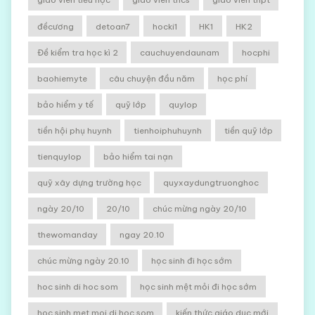
đềcương
detoan7
hocki1
HK1
HK2
Đề kiểm tra học kì 2
cauchuyendaunam
hocphi
baohiemyte
câu chuyện đầu năm
học phí
bảo hiểm y tế
quỹ lớp
quylop
tiền hội phụ huynh
tienhoiphuhuynh
tiền quỹ lớp
tienquylop
bảo hiểm tai nạn
quỹ xây dựng trường học
quyxaydungtruonghoc
ngày 20/10
20/10
chúc mừng ngày 20/10
thewomanday
ngay 20.10
chúc mừng ngày 20.10
học sinh đi học sớm
hoc sinh di hoc som
học sinh mệt mỏi đi học sớm
hoc sinh met moi di hoc som
kiến thức giáo dục mới