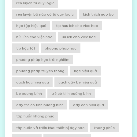
ren luyen tu duy logic
rèn luyện bộ não có tư duy logic
kich thich nao bo
học tập hiệu quả
tip huu ich cho viec hoc
hữu ích cho việc học
uu ich cho viec hoc
tip học tốt
phuong phap hoc
phương pháp học trải nghiệm
phuong phap truyen thong
học hiệu quả
cach hoc hieu qua
cách dạy bé hiệu quả
be buong binh
trẻ có tính bướng bỉnh
day tre co tinh buong binh
day con hieu qua
tập huấn khang phúc
tập huấn và triển khai thiết bị dạy học
khang phúc