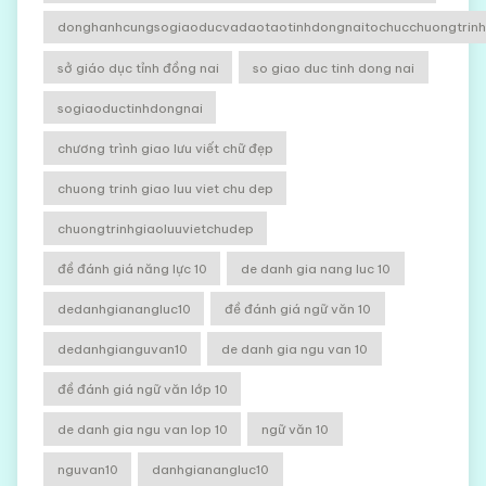
donghanhcungsogiaoducvadaotaotinhdongnaitochucchuongtrinhg
sở giáo dục tỉnh đồng nai
so giao duc tinh dong nai
sogiaoductinhdongnai
chương trình giao lưu viết chữ đẹp
chuong trinh giao luu viet chu dep
chuongtrinhgiaoluuvietchudep
đề đánh giá năng lực 10
de danh gia nang luc 10
dedanhgianangluc10
đề đánh giá ngữ văn 10
dedanhgianguvan10
de danh gia ngu van 10
đề đánh giá ngữ văn lớp 10
de danh gia ngu van lop 10
ngữ văn 10
nguvan10
danhgianangluc10