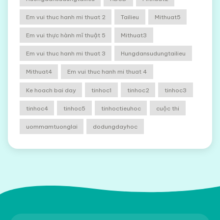
Em vui thuc hanh mi thuat 2
Tailieu
Mithuat5
Em vui thực hành mĩ thuật 5
Mithuat3
Em vui thuc hanh mi thuat 3
Hungdansudungtailieu
Mithuat4
Em vui thuc hanh mi thuat 4
Ke hoach bai day
tinhoc1
tinhoc2
tinhoc3
tinhoc4
tinhoc5
tinhoctieuhoc
cuộc thi
uommamtuonglai
dodungdayhoc