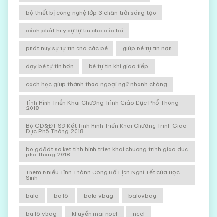
bộ thiết bị công nghệ lớp 3 chân trời sáng tạo
cách phát huy sự tự tin cho các bé
phát huy sự tự tin cho các bé
giúp bé tự tin hơn
dạy bé tự tin hơn
bé tự tin khi giao tiếp
cách học gíup thành thạo ngoại ngữ nhanh chóng
Tình Hình Triển Khai Chương Trình Giáo Dục Phổ Thông
2018
Bộ GD&ĐT Sơ Kết Tình Hình Triển Khai Chương Trình Giáo
Dục Phổ Thông 2018
bo gd&dt so ket tinh hinh trien khai chuong trinh giao duc
pho thong 2018
Thêm Nhiều Tỉnh Thành Công Bố Lịch Nghỉ Tết của Học
Sinh
balo
ba lô
balo vbag
balovbag
ba lô vbag
khuyến mãi noel
noel