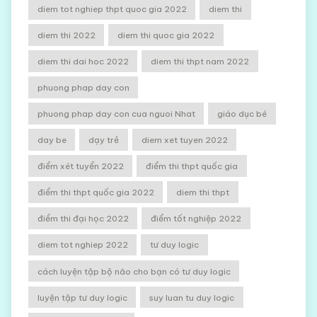
diem tot nghiep thpt quoc gia 2022
diem thi
diem thi 2022
diem thi quoc gia 2022
diem thi dai hoc 2022
diem thi thpt nam 2022
phuong phap day con
phuong phap day con cua nguoi Nhat
giáo dục bé
day be
dạy trẻ
diem xet tuyen 2022
điểm xét tuyển 2022
điểm thi thpt quốc gia
điểm thi thpt quốc gia 2022
diem thi thpt
điểm thi đại học 2022
điểm tốt nghiệp 2022
diem tot nghiep 2022
tư duy logic
cách luyện tập bộ não cho bạn có tư duy logic
luyện tập tư duy logic
suy luan tu duy logic