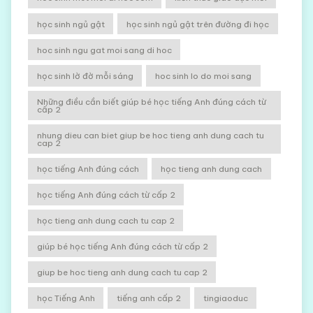
học sinh ngủ gật
học sinh ngủ gật trên đường đi học
hoc sinh ngu gat moi sang di hoc
học sinh lờ đờ mỗi sáng
hoc sinh lo do moi sang
Những điều cần biết giúp bé học tiếng Anh đúng cách từ
cấp 2
nhung dieu can biet giup be hoc tieng anh dung cach tu
cap 2
học tiếng Anh đúng cách
học tieng anh dung cach
học tiếng Anh đúng cách từ cấp 2
học tieng anh dung cach tu cap 2
giúp bé học tiếng Anh đúng cách từ cấp 2
giup be hoc tieng anh dung cach tu cap 2
học Tiếng Anh
tiếng anh cấp 2
tingiaoduc