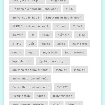
Hướng dẫn và đáp án
Tiếng Việt 4
Đề đánh giá năng lực Tiếng Việt 4
KHBD
Em vui hoc tin hoc 1
KHBD Em vui học tin học 1
KHBD Em vui học tin học 2
Đáp án
Toán 2
Kiemtra
Đề
Toán 1
Kiểm tra
KTHK1
KTHK2
viết
cái bè
caibe
hoithistem
steam
myor
myor2024
laptrinhrobot
lập tình robot
lập trình robot myor
lập trình robot myor 2024
Mithuat
Mithuat1
Em vui thực hành mĩ thuật
Em vui thuc hanh mi thuat 1
EVTHMT
Phieuhoctap
Video
Tranhminhhoa
Huongdansudungtailieu
HDSD
Mithuat2