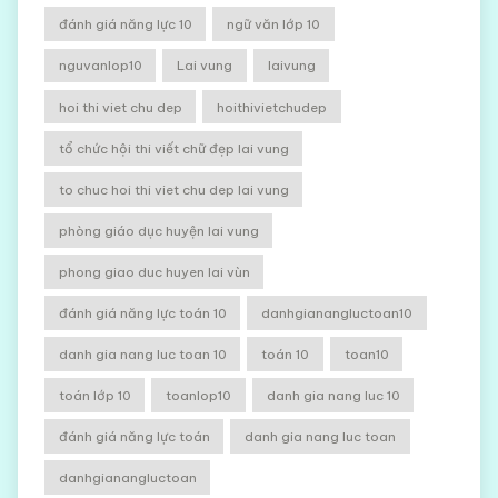
đánh giá năng lực 10
ngữ văn lớp 10
nguvanlop10
Lai vung
laivung
hoi thi viet chu dep
hoithivietchudep
tổ chức hội thi viết chữ đẹp lai vung
to chuc hoi thi viet chu dep lai vung
phòng giáo dục huyện lai vung
phong giao duc huyen lai vùn
đánh giá năng lực toán 10
danhgianangluctoan10
danh gia nang luc toan 10
toán 10
toan10
toán lớp 10
toanlop10
danh gia nang luc 10
đánh giá năng lực toán
danh gia nang luc toan
danhgianangluctoan