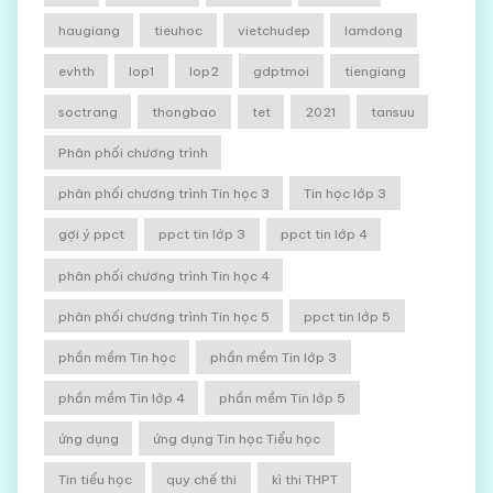
haugiang
tieuhoc
vietchudep
lamdong
evhth
lop1
lop2
gdptmoi
tiengiang
soctrang
thongbao
tet
2021
tansuu
Phân phối chương trình
phân phối chương trình Tin học 3
Tin học lớp 3
gợi ý ppct
ppct tin lớp 3
ppct tin lớp 4
phân phối chương trình Tin học 4
phân phối chương trình Tin học 5
ppct tin lớp 5
phần mềm Tin học
phần mềm Tin lớp 3
phần mềm Tin lớp 4
phần mềm Tin lớp 5
ứng dụng
ứng dụng Tin học Tiểu học
Tin tiểu học
quy chế thi
kì thi THPT