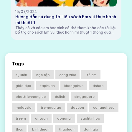
15/07/2024
Hướng dẫn sử dụng tài liệu sách Em vui thực hành
mĩ thuật 1
Thầy cô và các em học sinh có thể tham khảo các tài liệu
bổ trợ cho sách Em vui thực hành mĩ thuật 1 thông qua
các đường link sau:1. Video hướng dẫn:Chủ đề Thế giới
sắc màu quanh emChủ đề Con vật x...
Tags
sự kiện
học tập
công việc
Trẻ em
giáo dục
taphuan
khangphuc
tinhoc
phattriennangluc
dulich
singgapore
malaysia
tremaugiao
daycon
congngheso
treem
antoan
dongnai
sachtinhoc
thcs
binhthuan
thaoluan
danhgia