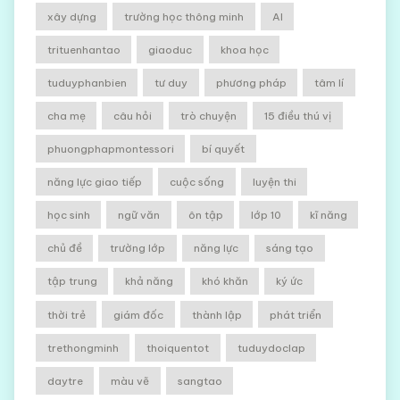
xây dựng
trường học thông minh
AI
trituenhantao
giaoduc
khoa học
tuduyphanbien
tư duy
phương pháp
tâm lí
cha mẹ
câu hỏi
trò chuyện
15 điều thú vị
phuongphapmontessori
bí quyết
năng lực giao tiếp
cuộc sống
luyện thi
học sinh
ngữ văn
ôn tập
lớp 10
kĩ năng
chủ đề
trường lớp
năng lực
sáng tạo
tập trung
khả năng
khó khăn
ký ức
thời trẻ
giám đốc
thành lập
phát triển
trethongminh
thoiquentot
tuduydoclap
daytre
màu vẽ
sangtao