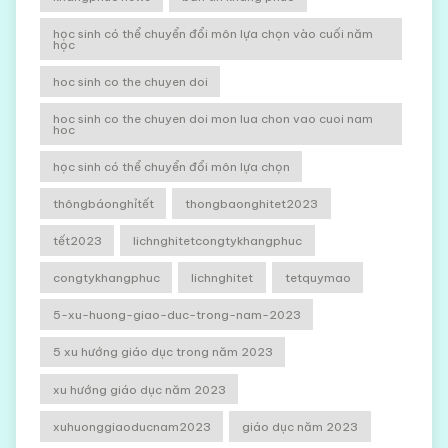
học sinh có thể chuyển đổi môn lựa chọn vào cuối năm
học
hoc sinh co the chuyen doi
hoc sinh co the chuyen doi mon lua chon vao cuoi nam
hoc
học sinh có thể chuyển đổi môn lựa chọn
thôngbáonghỉtết
thongbaonghitet2023
tết2023
lichnghitetcongtykhangphuc
congtykhangphuc
lichnghitet
tetquymao
5-xu-huong-giao-duc-trong-nam-2023
5 xu hướng giáo dục trong năm 2023
xu hướng giáo dục năm 2023
xuhuonggiaoducnam2023
giáo dục năm 2023