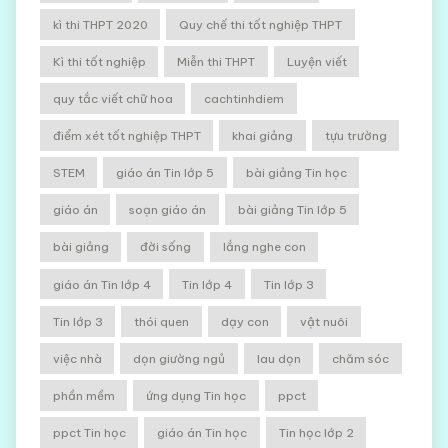
kì thi THPT 2020
Quy chế thi tốt nghiệp THPT
Kì thi tốt nghiệp
Miễn thi THPT
Luyện viết
quy tắc viết chữ hoa
cachtinhdiem
điểm xét tốt nghiệp THPT
khai giảng
tựu trường
STEM
giáo án Tin lớp 5
bài giảng Tin học
giáo án
soạn giáo án
bài giảng Tin lớp 5
bài giảng
đời sống
lắng nghe con
giáo án Tin lớp 4
Tin lớp 4
Tin lớp 3
Tin lớp 3
thói quen
dạy con
vật nuôi
việc nhà
dọn giường ngủ
lau dọn
chăm sóc
phần mềm
ứng dụng Tin học
ppct
ppct Tin học
giáo án Tin học
Tin học lớp 2