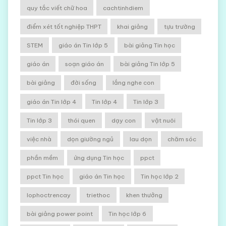
quy tắc viết chữ hoa
cachtinhdiem
điểm xét tốt nghiệp THPT
khai giảng
tựu trường
STEM
giáo án Tin lớp 5
bài giảng Tin học
giáo án
soạn giáo án
bài giảng Tin lớp 5
bài giảng
đời sống
lắng nghe con
giáo án Tin lớp 4
Tin lớp 4
Tin lớp 3
Tin lớp 3
thói quen
dạy con
vật nuôi
việc nhà
dọn giường ngủ
lau dọn
chăm sóc
phần mềm
ứng dụng Tin học
ppct
ppct Tin học
giáo án Tin học
Tin học lớp 2
lophoctrencay
triethoc
khen thưởng
bài giảng power point
Tin học lớp 6