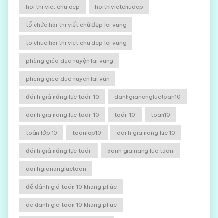
hoi thi viet chu dep
hoithivietchudep
tổ chức hội thi viết chữ đẹp lai vung
to chuc hoi thi viet chu dep lai vung
phòng giáo dục huyện lai vung
phong giao duc huyen lai vùn
đánh giá năng lực toán 10
danhgianangluctoan10
danh gia nang luc toan 10
toán 10
toan10
toán lớp 10
toanlop10
danh gia nang luc 10
đánh giá năng lực toán
danh gia nang luc toan
danhgianangluctoan
đề đánh giá toán 10 khang phúc
de danh gia toan 10 khang phuc