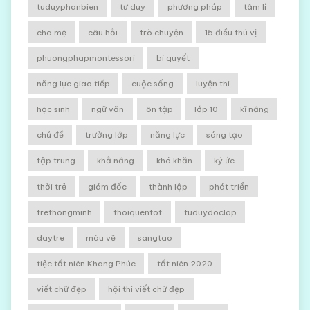
tuduyphanbien
tư duy
phương pháp
tâm lí
cha mẹ
câu hỏi
trò chuyện
15 điều thú vị
phuongphapmontessori
bí quyết
năng lực giao tiếp
cuộc sống
luyện thi
học sinh
ngữ văn
ôn tập
lớp 10
kĩ năng
chủ đề
trường lớp
năng lực
sáng tạo
tập trung
khả năng
khó khăn
ký ức
thời trẻ
giám đốc
thành lập
phát triển
trethongminh
thoiquentot
tuduydoclap
daytre
màu vẽ
sangtao
tiệc tất niên Khang Phúc
tất niên 2020
viết chữ đẹp
hội thi viết chữ đẹp