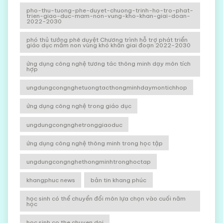
pho-thu-tuong-phe-duyet-chuong-trinh-ho-tro-phat-
trien-giao-duc-mam-non-vung-kho-khan-giai-doan-
2022-2030
phó thủ tướng phê duyệt Chương trình hỗ trợ phát triển
giáo dục mầm non vùng khó khăn giai đoạn 2022-2030
ứng dụng công nghệ tương tác thông minh dạy môn tích
hợp
ungdungcongnghetuongtacthongminhdaymontichhop
ứng dụng công nghệ trong giáo dục
ungdungcongnghetronggiaoduc
ứng dụng công nghệ thông minh trong học tập
ungdungcongnghethongminhtronghoctap
khangphuc news
bản tin khang phúc
học sinh có thể chuyển đổi môn lựa chọn vào cuối năm
học
hoc sinh co the chuyen doi