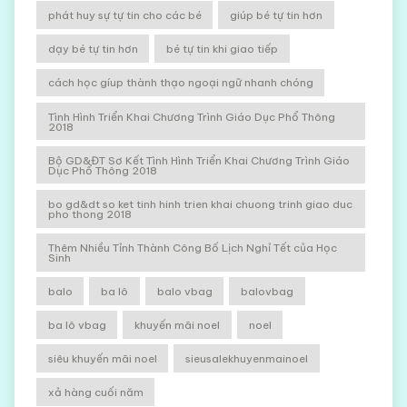
phát huy sự tự tin cho các bé
giúp bé tự tin hơn
dạy bé tự tin hơn
bé tự tin khi giao tiếp
cách học gíup thành thạo ngoại ngữ nhanh chóng
Tình Hình Triển Khai Chương Trình Giáo Dục Phổ Thông
2018
Bộ GD&ĐT Sơ Kết Tình Hình Triển Khai Chương Trình Giáo
Dục Phổ Thông 2018
bo gd&dt so ket tinh hinh trien khai chuong trinh giao duc
pho thong 2018
Thêm Nhiều Tỉnh Thành Công Bố Lịch Nghỉ Tết của Học
Sinh
balo
ba lô
balo vbag
balovbag
ba lô vbag
khuyến mãi noel
noel
siêu khuyến mãi noel
sieusalekhuyenmainoel
xả hàng cuối năm