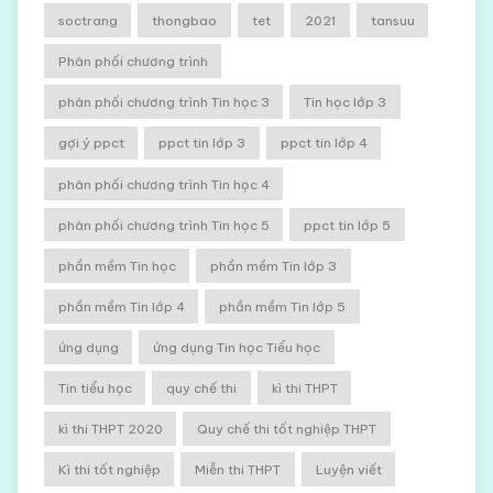
soctrang
thongbao
tet
2021
tansuu
Phân phối chương trình
phân phối chương trình Tin học 3
Tin học lớp 3
gợi ý ppct
ppct tin lớp 3
ppct tin lớp 4
phân phối chương trình Tin học 4
phân phối chương trình Tin học 5
ppct tin lớp 5
phần mềm Tin học
phần mềm Tin lớp 3
phần mềm Tin lớp 4
phần mềm Tin lớp 5
ứng dụng
ứng dụng Tin học Tiểu học
Tin tiểu học
quy chế thi
kì thi THPT
kì thi THPT 2020
Quy chế thi tốt nghiệp THPT
Kì thi tốt nghiệp
Miễn thi THPT
Luyện viết