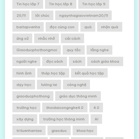
Tin học lớp 7
Tin học lớp 8
Tin học lớp 9
20/11
lời chúc
ngaynhagiaovietnam20/11
baitapvenha
đọc cùng con
quà
nhận quà
ứng xử
nhắc nhở
cải cách
Giaoducphothongmoi
quy tắc
lắng nghe
người nghe
đọc sách
sách
sách giáo khoa
hình ảnh
tháp học tập
kết quả học tập
dạy học
tương lai
công nghệ
giaoducphothong
giáo dục thông minh
trường học
thoidaicongnghe4.0
4.0
xây dựng
trường học thông minh
AI
trituenhantao
giaoduc
khoa học