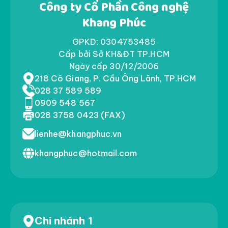
Công ty Cổ Phần Công nghệ
Khang Phúc
GPKD: 0304753485
Cấp bởi Sở KH&ĐT TP.HCM
Ngày cấp 30/12/2006
218 Cô Giang, P. Cầu Ông Lãnh, TP.HCM
028 37 589 589
0909 548 567
028 3758 0423 (FAX)
lienhe@khangphuc.vn
khangphuc@hotmail.com
Chi nhánh 1