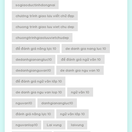
sogiaoductinhdongnai
chương trình giao lưu viết chữ đẹp
chuong trinh giao luu viet chu dep
chuongtrinhgiaoluuvietchudep
đề đánh giá năng lực 10
de danh gia nang luc 10
dedanhgianangluc10
đề đánh giá ngữ văn 10
dedanhgianguvan10
de danh gia ngu van 10
đề đánh giá ngữ văn lớp 10
de danh gia ngu van lop 10
ngữ văn 10
nguvan10
danhgianangluc10
đánh giá năng lực 10
ngữ văn lớp 10
nguvanlop10
Lai vung
laivung