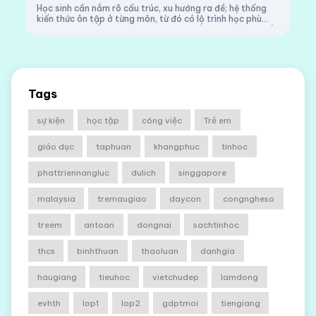
Học sinh cần nắm rõ cấu trúc, xu hướng ra đề; hệ thống
kiến thức ôn tập ở từng môn, từ đó có lộ trình học phù
hợp.Kỳ thi tuyển sinh vào lớp 10 tại nhiều tỉnh, thành phố
hiện nay dần trở nên căng th...
Tags
sự kiện
học tập
công việc
Trẻ em
giáo dục
taphuan
khangphuc
tinhoc
phattriennangluc
dulich
singgapore
malaysia
tremaugiao
daycon
congngheso
treem
antoan
dongnai
sachtinhoc
thcs
binhthuan
thaoluan
danhgia
haugiang
tieuhoc
vietchudep
lamdong
evhth
lop1
lop2
gdptmoi
tiengiang