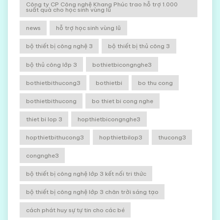
Công ty CP Công nghệ Khang Phúc trao hỗ trợ 1.000
suất quà cho học sinh vùng lũ
news
hỗ trợ học sinh vùng lũ
bộ thiết bị công nghệ 3
bộ thiết bị thủ công 3
bộ thủ công lớp 3
bothietbicongnghe3
bothietbithucong3
bothietbi
bo thu cong
bothietbithucong
bo thiet bi cong nghe
thiet bi lop 3
hopthietbicongnghe3
hopthietbithucong3
hopthietbilop3
thucong3
congnghe3
bộ thiết bị công nghệ lớp 3 kết nối tri thức
bộ thiết bị công nghệ lớp 3 chân trời sáng tạo
cách phát huy sự tự tin cho các bé