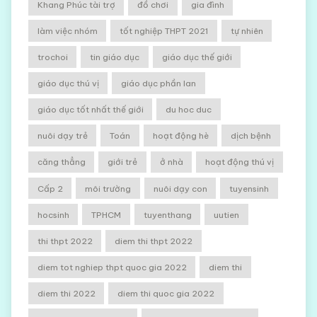
Khang Phúc tài trợ
đồ chơi
gia đình
làm việc nhóm
tốt nghiệp THPT 2021
tự nhiên
trochoi
tin giáo dục
giáo dục thế giới
giáo dục thú vị
giáo dục phần lan
giáo dục tốt nhất thế giới
du hoc duc
nuôi dạy trẻ
Toán
hoạt động hè
dịch bệnh
căng thẳng
giới trẻ
ở nhà
hoạt động thú vị
Cấp 2
môi trường
nuôi dạy con
tuyensinh
hocsinh
TPHCM
tuyenthang
uutien
thi thpt 2022
diem thi thpt 2022
diem tot nghiep thpt quoc gia 2022
diem thi
diem thi 2022
diem thi quoc gia 2022