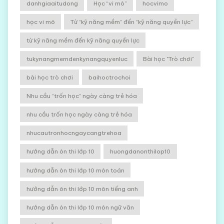
danhgiaaitudong
Học “vi mô”
hocvimo
học vi mô
Từ “kỹ năng mềm” đến “kỹ năng quyền lực”
từ kỹ năng mềm đến kỹ năng quyền lực
tukynangmemdenkynangquyenluc
Bài học "Trò chơi"
bài học trò chơi
baihoctrochoi
Nhu cầu “trốn học” ngày càng trẻ hóa
nhu cầu trốn học ngày càng trẻ hóa
nhucautronhocngaycangtrehoa
hướng dẫn ôn thi lớp 10
huongdanonthilop10
hướng dẫn ôn thi lớp 10 môn toán
hướng dẫn ôn thi lớp 10 môn tiếng anh
hướng dẫn ôn thi lớp 10 môn ngữ văn