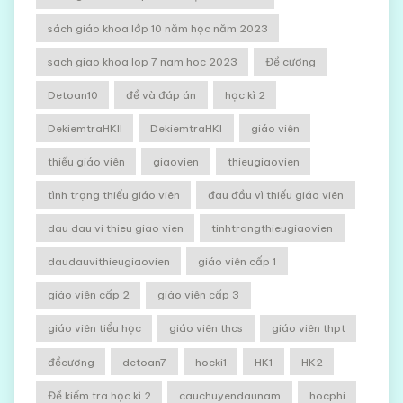
sách giáo khoa lớp 10 năm học năm 2023
sach giao khoa lop 7 nam hoc 2023
Đề cương
Detoan10
đề và đáp án
học kì 2
DekiemtraHKII
DekiemtraHKI
giáo viên
thiếu giáo viên
giaovien
thieugiaovien
tình trạng thiếu giáo viên
đau đầu vì thiếu giáo viên
dau dau vi thieu giao vien
tinhtrangthieugiaovien
daudauvithieugiaovien
giáo viên cấp 1
giáo viên cấp 2
giáo viên cấp 3
giáo viên tiểu học
giáo viên thcs
giáo viên thpt
đềcương
detoan7
hocki1
HK1
HK2
Đề kiểm tra học kì 2
cauchuyendaunam
hocphi