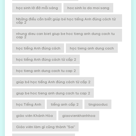
học sinh lờ đờ mỗi sáng
hoc sinh lo do moi sang
Những điều cần biết giúp bé học tiếng Anh đúng cách từ
cấp 2
nhung dieu can biet giup be hoc tieng anh dung cach tu
cap 2
học tiếng Anh đúng cách
học tieng anh dung cach
học tiếng Anh đúng cách từ cấp 2
học tieng anh dung cach tu cap 2
giúp bé học tiếng Anh đúng cách từ cấp 2
giup be hoc tieng anh dung cach tu cap 2
học Tiếng Anh
tiếng anh cấp 2
tingiaoduc
giáo viên Khánh Hòa
giaovienkhanhhoa
Giáo viên làm gì cũng thành "Sai"