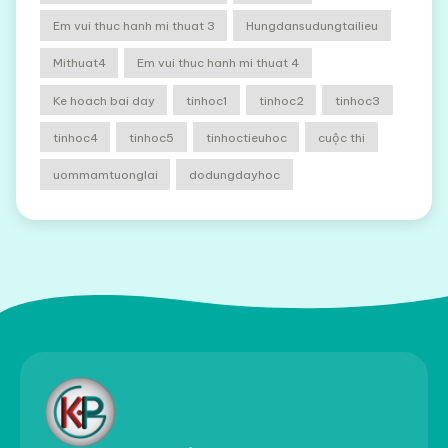
Em vui thuc hanh mi thuat 3
Hungdansudungtailieu
Mithuat4
Em vui thuc hanh mi thuat 4
Ke hoach bai day
tinhoc1
tinhoc2
tinhoc3
tinhoc4
tinhoc5
tinhoctieuhoc
cuộc thi
uommamtuonglai
dodungdayhoc