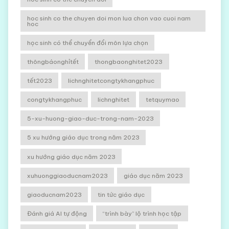
hoc sinh co the chuyen doi mon lua chon vao cuoi nam
hoc
học sinh có thể chuyển đổi môn lựa chọn
thôngbáonghỉtết
thongbaonghitet2023
tết2023
lichnghitetcongtykhangphuc
congtykhangphuc
lichnghitet
tetquymao
5-xu-huong-giao-duc-trong-nam-2023
5 xu hướng giáo dục trong năm 2023
xu hướng giáo dục năm 2023
xuhuonggiaoducnam2023
giáo dục năm 2023
giaoducnam2023
tin tức giáo dục
Đánh giá AI tự động
“trình bày” lộ trình học tập