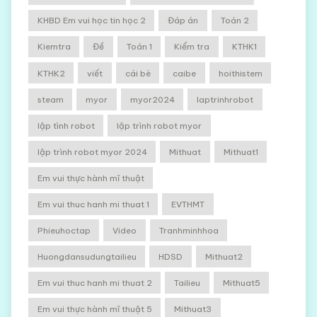
KHBD Em vui học tin học 2
Đáp án
Toán 2
Kiemtra
Đề
Toán 1
Kiểm tra
KTHK1
KTHK2
viết
cái bè
caibe
hoithistem
steam
myor
myor2024
laptrinhrobot
lập tình robot
lập trình robot myor
lập trình robot myor 2024
Mithuat
Mithuat1
Em vui thực hành mĩ thuật
Em vui thuc hanh mi thuat 1
EVTHMT
Phieuhoctap
Video
Tranhminhhoa
Huongdansudungtailieu
HDSD
Mithuat2
Em vui thuc hanh mi thuat 2
Tailieu
Mithuat5
Em vui thực hành mĩ thuật 5
Mithuat3