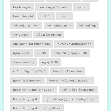
baohiemyte
câu chuyện đầu năm
học phí
bảo hiểm y tế
quỹ lớp
quylop
tiền hội phụ huynh
tienhoiphuhuynh
tiền quỹ lớp
tienquylop
bảo hiểm tai nạn
quỹ xây dựng trường học
quyxaydungtruonghoc
ngày 20/10
20/10
chúc mừng ngày 20/10
thewomanday
ngay 20.10
chúc mừng ngày 20.10
học sinh đi học sớm
hoc sinh di hoc som
học sinh mệt mỏi đi học sớm
hoc sinh met moi di hoc som
kiến thức giáo dục mới
học sinh ngủ gật
học sinh ngủ gật trên đường đi học
hoc sinh ngu gat moi sang di hoc