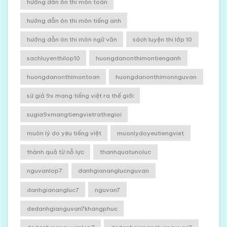
hướng dẫn ôn thi môn toán
hướng dẫn ôn thi môn tiếng anh
hướng dẫn ôn thi môn ngữ văn
sách luyện thi lớp 10
sachluyenthilop10
huongdanonthimontienganh
huongdanonthimontoan
huongdanonthimonnguvan
sứ giả 9x mang tiếng việt ra thế giới
sugia9xmangtiengvietrathegioi
muôn lý do yêu tiếng việt
muonlydoyeutiengviet
thành quả từ nỗ lực
thanhquatunoluc
nguvanlop7
danhgiananglucnguvan
danhgianangluc7
nguvan7
dedanhgianguvan7khangphuc