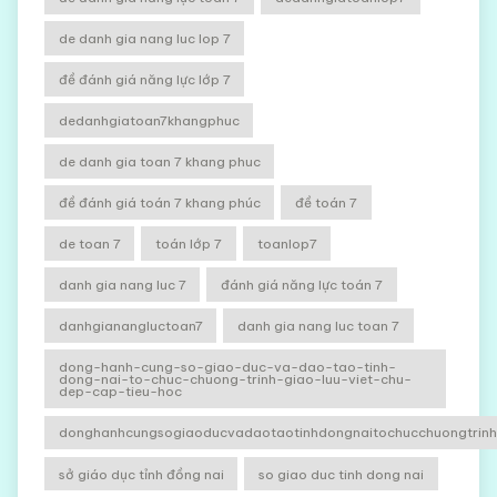
de danh gia nang luc lop 7
đề đánh giá năng lực lớp 7
dedanhgiatoan7khangphuc
de danh gia toan 7 khang phuc
đề đánh giá toán 7 khang phúc
đề toán 7
de toan 7
toán lớp 7
toanlop7
danh gia nang luc 7
đánh giá năng lực toán 7
danhgianangluctoan7
danh gia nang luc toan 7
dong-hanh-cung-so-giao-duc-va-dao-tao-tinh-
dong-nai-to-chuc-chuong-trinh-giao-luu-viet-chu-
dep-cap-tieu-hoc
donghanhcungsogiaoducvadaotaotinhdongnaitochucchuongtrinhg
sở giáo dục tỉnh đồng nai
so giao duc tinh dong nai