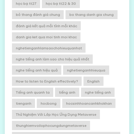
học bạ tt27
học bạ tt22 & 30
bỏ thang đánh giá chung
bo thang danh gia chung
đánh giá kết quả mỗi tỉnh mỗi khác
danh gia ket qua moi tinh moi khac
nghetienganhlamsaochohieuquanhat
nghe tiếng anh làm sao cho hiệu quả nhất
nghe tiếng anh hiệu quả
nghetienganhhieuqua
How to listen to English effectively?
English
Tiếng anh quanh ta
tiếng anh
nghe tiếng anh
tienganh
hocbong
hocsinhhoancanhkhokhan
Thử Nghiệm Với Lớp Học Ứng Dụng Metaverse
thunghiemvoilophocungdungmetaverse