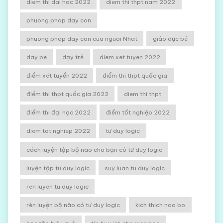
diem thi dai hoc 2022
diem thi thpt nam 2022
phuong phap day con
phuong phap day con cua nguoi Nhat
giáo dục bé
day be
dạy trẻ
diem xet tuyen 2022
điểm xét tuyển 2022
điểm thi thpt quốc gia
điểm thi thpt quốc gia 2022
diem thi thpt
điểm thi đại học 2022
điểm tốt nghiệp 2022
diem tot nghiep 2022
tư duy logic
cách luyện tập bộ não cho bạn có tư duy logic
luyện tập tư duy logic
suy luan tu duy logic
ren luyen tu duy logic
rèn luyện bộ não có tư duy logic
kich thich nao bo