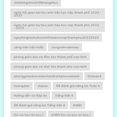
dedanhgiatoan10khangphuc
ngày hội giao lưu học sinh tiểu học cấp thành phố 2022 -
2023
ngay hoi giao luu hoc sinh tieu hoc cap thanh pho 2022
-2023
ngayhoigiaoluuhocsinhtieuhoccapthanhpho20222023
công viên văn miếu
congvienvanmieu
phòng giáo dục và đào tạo thành phố cao lãnh
phong giao duc va dao tao thanh pho cao lanh
phonggiaoducvadaotaothanhphocaolanh
Detoan4
huongdan
dapan
Đề đánh giá năng lực Toán 4
Hướng dẫn và đáp án
Tiếng Việt 4
Đề đánh giá năng lực Tiếng Việt 4
KHBD
Em vui hoc tin hoc 1
KHBD Em vui học tin học 1