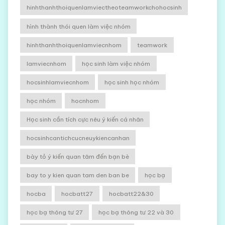
hinhthanhthoiquenlamviectheoteamworkchohocsinh
hình thành thói quen làm việc nhóm
hinhthanhthoiquenlamviecnhom
teamwork
lamviecnhom
học sinh làm việc nhóm
hocsinhlamviecnhom
học sinh học nhóm
học nhóm
hocnhom
Học sinh cần tích cực nêu ý kiến cá nhân
hocsinhcantichcucneuykiencanhan
bày tỏ ý kiến quan tâm đến bạn bè
bay to y kien quan tam den ban be
học bạ
hocba
hocbatt27
hocbatt22&30
học bạ thông tư 27
học bạ thông tư 22 và 30