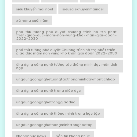
siêu khuyến mãi noel
sieusalekhuyenmainoel
xả hàng cuối năm
pho-thu-tuong-phe-duyet-chuong-trinh-ho-tro-phat-
trien-giao-duc-mam-non-vung-kho-khan-giai-doan-
2022-2030
phó thủ tướng phê duyệt Chương trình hỗ trợ phát triển
giáo dục mầm non vùng khó khăn giai đoạn 2022-2030
ứng dụng công nghệ tương tác thông minh dạy môn tích
hợp
ungdungcongnghetuongtacthongminhdaymontichhop
ứng dụng công nghệ trong giáo dục
ungdungcongnghetronggiaoduc
ứng dụng công nghệ thông minh trong học tập
ungdungcongnghethongminhtronghoctap
khangphuc news
bản tin khang phúc