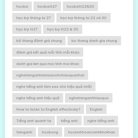
hocba
hocbatt27
hocbatt22&30
học bạ thông tư 27
học bạ thông tư 22 và 30
học bạ tt27
học bạ tt22 & 30
bỏ thang đánh giá chung
bo thang danh gia chung
đánh giá kết quả mỗi tỉnh mỗi khác
danh gia ket qua moi tinh moi khac
nghetienganhlamsaochohieuquanhat
nghe tiếng anh làm sao cho hiệu quả nhất
nghe tiếng anh hiệu quả
nghetienganhhieuqua
How to listen to English effectively?
English
Tiếng anh quanh ta
tiếng anh
nghe tiếng anh
tienganh
hocbong
hocsinhhoancanhkhokhan