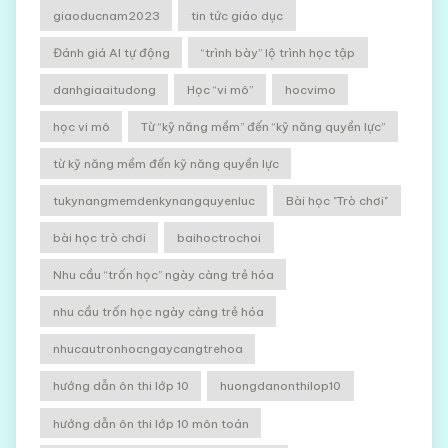
giaoducnam2023
tin tức giáo dục
Đánh giá AI tự động
“trình bày” lộ trình học tập
danhgiaaitudong
Học “vi mô”
hocvimo
học vi mô
Từ “kỹ năng mềm” đến “kỹ năng quyền lực”
từ kỹ năng mềm đến kỹ năng quyền lực
tukynangmemdenkynangquyenluc
Bài học "Trò chơi"
bài học trò chơi
baihoctrochoi
Nhu cầu “trốn học” ngày càng trẻ hóa
nhu cầu trốn học ngày càng trẻ hóa
nhucautronhocngaycangtrehoa
hướng dẫn ôn thi lớp 10
huongdanonthilop10
hướng dẫn ôn thi lớp 10 môn toán