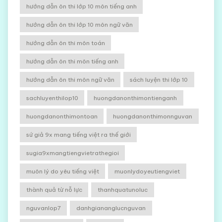
hướng dẫn ôn thi lớp 10 môn tiếng anh
hướng dẫn ôn thi lớp 10 môn ngữ văn
hướng dẫn ôn thi môn toán
hướng dẫn ôn thi môn tiếng anh
hướng dẫn ôn thi môn ngữ văn
sách luyện thi lớp 10
sachluyenthilop10
huongdanonthimontienganh
huongdanonthimontoan
huongdanonthimonnguvan
sứ giả 9x mang tiếng việt ra thế giới
sugia9xmangtiengvietrathegioi
muôn lý do yêu tiếng việt
muonlydoyeutiengviet
thành quả từ nỗ lực
thanhquatunoluc
nguvanlop7
danhgiananglucnguvan