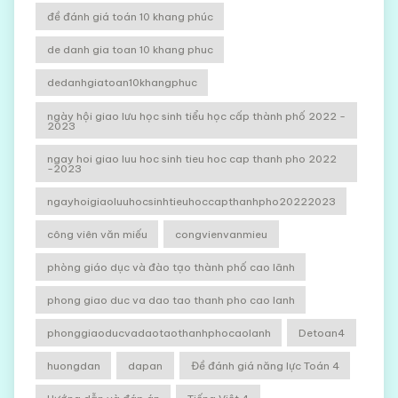
đề đánh giá toán 10 khang phúc
de danh gia toan 10 khang phuc
dedanhgiatoan10khangphuc
ngày hội giao lưu học sinh tiểu học cấp thành phố 2022 -
2023
ngay hoi giao luu hoc sinh tieu hoc cap thanh pho 2022
-2023
ngayhoigiaoluuhocsinhtieuhoccapthanhpho20222023
công viên văn miếu
congvienvanmieu
phòng giáo dục và đào tạo thành phố cao lãnh
phong giao duc va dao tao thanh pho cao lanh
phonggiaoducvadaotaothanhphocaolanh
Detoan4
huongdan
dapan
Đề đánh giá năng lực Toán 4