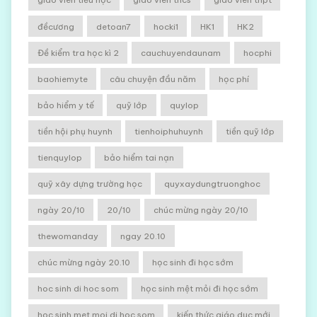
đềcương
detoan7
hocki1
HK1
HK2
Đề kiểm tra học kì 2
cauchuyendaunam
hocphi
baohiemyte
câu chuyện đầu năm
học phí
bảo hiểm y tế
quỹ lớp
quylop
tiền hội phụ huynh
tienhoiphuhuynh
tiền quỹ lớp
tienquylop
bảo hiểm tai nạn
quỹ xây dựng trường học
quyxaydungtruonghoc
ngày 20/10
20/10
chúc mừng ngày 20/10
thewomanday
ngay 20.10
chúc mừng ngày 20.10
học sinh đi học sớm
hoc sinh di hoc som
học sinh mệt mỏi đi học sớm
hoc sinh met moi di hoc som
kiến thức giáo dục mới