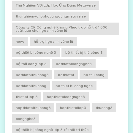
Thử Nghiệm Với Lớp Học Ứng Dụng Metaverse
thunghiemvoilophocungdungmetaverse
Công ty CP Công nghệ Khang Phúc trao hỗ trợ 1.000
suất quà cho học sinh vùng lũ
news
hỗ trợ học sinh vùng lũ
bộ thiết bị công nghệ 3
bộ thiết bị thủ công 3
bộ thủ công lớp 3
bothietbicongnghe3
bothietbithucong3
bothietbi
bo thu cong
bothietbithucong
bo thiet bi cong nghe
thiet bi lop 3
hopthietbicongnghe3
hopthietbithucong3
hopthietbilop3
thucong3
congnghe3
bộ thiết bị công nghệ lớp 3 kết nối tri thức