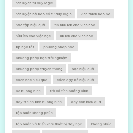
ren luyen tu duy logic
rèn luyện bộ não có tư duy logic
kich thich nao bo
học tập hiệu quả
tip huu ich cho viec hoc
hữu ích cho việc học
uu ich cho viec hoc
tip học tốt
phuong phap hoc
phương pháp học trải nghiệm
phuong phap truyen thong
học hiệu quả
cach hoc hieu qua
cách dạy bé hiệu quả
be buong binh
trẻ có tính bướng bỉnh
day tre co tinh buong binh
day con hieu qua
tập huấn khang phúc
tập huấn và triển khai thiết bị dạy học
khang phúc