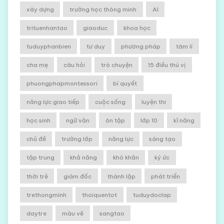
xây dựng
trường học thông minh
AI
trituenhantao
giaoduc
khoa học
tuduyphanbien
tư duy
phương pháp
tâm lí
cha mẹ
câu hỏi
trò chuyện
15 điều thú vị
phuongphapmontessori
bí quyết
năng lực giao tiếp
cuộc sống
luyện thi
học sinh
ngữ văn
ôn tập
lớp 10
kĩ năng
chủ đề
trường lớp
năng lực
sáng tạo
tập trung
khả năng
khó khăn
ký ức
thời trẻ
giám đốc
thành lập
phát triển
trethongminh
thoiquentot
tuduydoclap
daytre
màu vẽ
sangtao