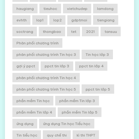
haugiang
tieuhoc
vietchudep
lamdong
evhth
lop1
lop2
gdptmoi
tiengiang
soctrang
thongbao
tet
2021
tansuu
Phân phối chương trình
phân phối chương trình Tin học 3
Tin học lớp 3
gợi ý ppct
ppct tin lớp 3
ppct tin lớp 4
phân phối chương trình Tin học 4
phân phối chương trình Tin học 5
ppct tin lớp 5
phần mềm Tin học
phần mềm Tin lớp 3
phần mềm Tin lớp 4
phần mềm Tin lớp 5
ứng dụng
ứng dụng Tin học Tiểu học
Tin tiểu học
quy chế thi
kì thi THPT