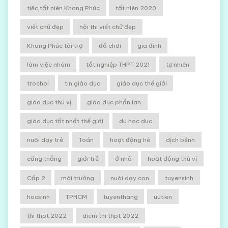
tiệc tất niên Khang Phúc
tất niên 2020
viết chữ đẹp
hội thi viết chữ đẹp
Khang Phúc tài trợ
đồ chơi
gia đình
làm việc nhóm
tốt nghiệp THPT 2021
tự nhiên
trochoi
tin giáo dục
giáo dục thế giới
giáo dục thú vị
giáo dục phần lan
giáo dục tốt nhất thế giới
du hoc duc
nuôi dạy trẻ
Toán
hoạt động hè
dịch bệnh
căng thẳng
giới trẻ
ở nhà
hoạt động thú vị
Cấp 2
môi trường
nuôi dạy con
tuyensinh
hocsinh
TPHCM
tuyenthang
uutien
thi thpt 2022
diem thi thpt 2022