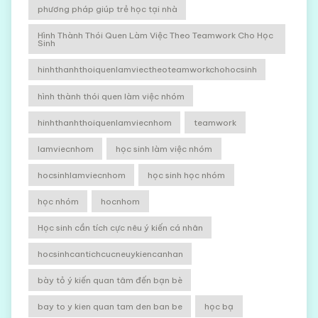
phương pháp giúp trẻ học tại nhà
Hình Thành Thói Quen Làm Việc Theo Teamwork Cho Học
Sinh
hinhthanhthoiquenlamviectheoteamworkchohocsinh
hình thành thói quen làm việc nhóm
hinhthanhthoiquenlamviecnhom
teamwork
lamviecnhom
học sinh làm việc nhóm
hocsinhlamviecnhom
học sinh học nhóm
học nhóm
hocnhom
Học sinh cần tích cực nêu ý kiến cá nhân
hocsinhcantichcucneuykiencanhan
bày tỏ ý kiến quan tâm đến bạn bè
bay to y kien quan tam den ban be
học bạ