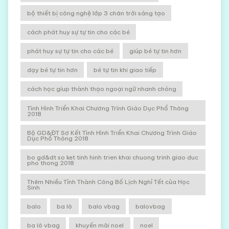
bộ thiết bị công nghệ lớp 3 chân trời sáng tạo
cách phát huy sự tự tin cho các bé
phát huy sự tự tin cho các bé
giúp bé tự tin hơn
dạy bé tự tin hơn
bé tự tin khi giao tiếp
cách học gíup thành thạo ngoại ngữ nhanh chóng
Tình Hình Triển Khai Chương Trình Giáo Dục Phổ Thông
2018
Bộ GD&ĐT Sơ Kết Tình Hình Triển Khai Chương Trình Giáo
Dục Phổ Thông 2018
bo gd&dt so ket tinh hinh trien khai chuong trinh giao duc
pho thong 2018
Thêm Nhiều Tỉnh Thành Công Bố Lịch Nghỉ Tết của Học
Sinh
balo
ba lô
balo vbag
balovbag
ba lô vbag
khuyến mãi noel
noel