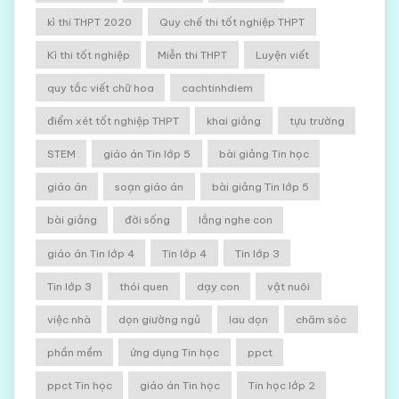
kì thi THPT 2020
Quy chế thi tốt nghiệp THPT
Kì thi tốt nghiệp
Miễn thi THPT
Luyện viết
quy tắc viết chữ hoa
cachtinhdiem
điểm xét tốt nghiệp THPT
khai giảng
tựu trường
STEM
giáo án Tin lớp 5
bài giảng Tin học
giáo án
soạn giáo án
bài giảng Tin lớp 5
bài giảng
đời sống
lắng nghe con
giáo án Tin lớp 4
Tin lớp 4
Tin lớp 3
Tin lớp 3
thói quen
dạy con
vật nuôi
việc nhà
dọn giường ngủ
lau dọn
chăm sóc
phần mềm
ứng dụng Tin học
ppct
ppct Tin học
giáo án Tin học
Tin học lớp 2