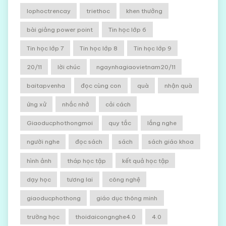
lophoctrencay
triethoc
khen thưởng
bài giảng power point
Tin học lớp 6
Tin học lớp 7
Tin học lớp 8
Tin học lớp 9
20/11
lời chúc
ngaynhagiaovietnam20/11
baitapvenha
đọc cùng con
quà
nhận quà
ứng xử
nhắc nhở
cải cách
Giaoducphothongmoi
quy tắc
lắng nghe
người nghe
đọc sách
sách
sách giáo khoa
hình ảnh
tháp học tập
kết quả học tập
dạy học
tương lai
công nghệ
giaoducphothong
giáo dục thông minh
trường học
thoidaicongnghe4.0
4.0