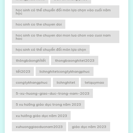
học sinh có thể chuyển đổi môn lựa chọn vào cuối năm
học
hoc sinh co the chuyen doi
hoc sinh co the chuyen doi mon lua chon vao cuoi nam
hoc
học sinh có thể chuyển đổi môn lựa chọn
thôngbáonghỉtết
thongbaonghitet2023
tết2023
lichnghitetcongtykhangphuc
congtykhangphuc
lichnghitet
tetquymao
5-xu-huong-giao-duc-trong-nam-2023
5 xu hướng giáo dục trong năm 2023
xu hướng giáo dục năm 2023
xuhuonggiaoducnam2023
giáo dục năm 2023