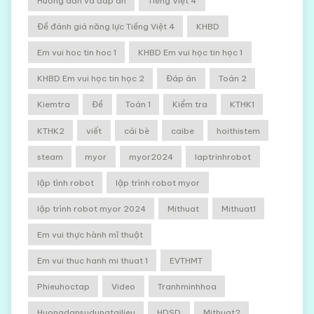
Hướng dẫn và đáp án
Tiếng Việt 4
Đề đánh giá năng lực Tiếng Việt 4
KHBD
Em vui hoc tin hoc 1
KHBD Em vui học tin học 1
KHBD Em vui học tin học 2
Đáp án
Toán 2
Kiemtra
Đề
Toán 1
Kiểm tra
KTHK1
KTHK2
viết
cái bè
caibe
hoithistem
steam
myor
myor2024
laptrinhrobot
lập tình robot
lập trình robot myor
lập trình robot myor 2024
Mithuat
Mithuat1
Em vui thực hành mĩ thuật
Em vui thuc hanh mi thuat 1
EVTHMT
Phieuhoctap
Video
Tranhminhhoa
Huongdansudungtailieu
HDSD
Mithuat2