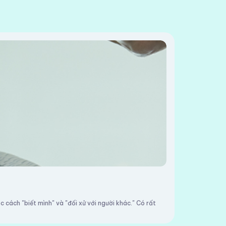
cách "biết mình" và "đối xử với người khác." Có rất