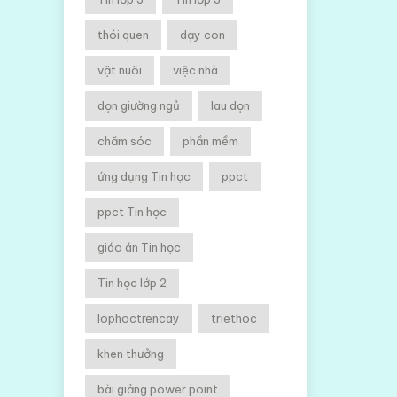
thói quen
dạy con
vật nuôi
việc nhà
dọn giường ngủ
lau dọn
chăm sóc
phần mềm
ứng dụng Tin học
ppct
ppct Tin học
giáo án Tin học
Tin học lớp 2
lophoctrencay
triethoc
khen thưởng
bài giảng power point