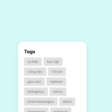
Tags
sự kiện
học tập
công việc
Trẻ em
giáo dục
taphuan
khangphuc
tinhoc
phattriennangluc
dulich
singgapore
malaysia