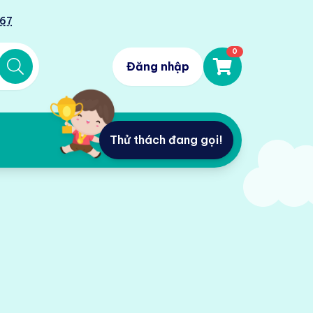
567
0
Đăng nhập
Thử thách đang gọi!