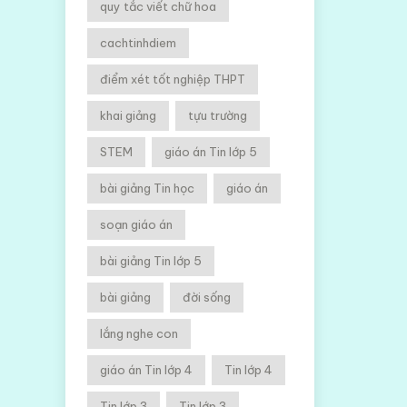
quy tắc viết chữ hoa
cachtinhdiem
điểm xét tốt nghiệp THPT
khai giảng
tựu trường
STEM
giáo án Tin lớp 5
bài giảng Tin học
giáo án
soạn giáo án
bài giảng Tin lớp 5
bài giảng
đời sống
lắng nghe con
giáo án Tin lớp 4
Tin lớp 4
Tin lớp 3
Tin lớp 3