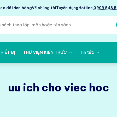
eo dõi đơn hàng
Về chúng tôi
Tuyển dụng
Hotline
0909 548 
HIẾT BỊ
THƯ VIỆN KIẾN THỨC
Tin tức
uu ich cho viec hoc