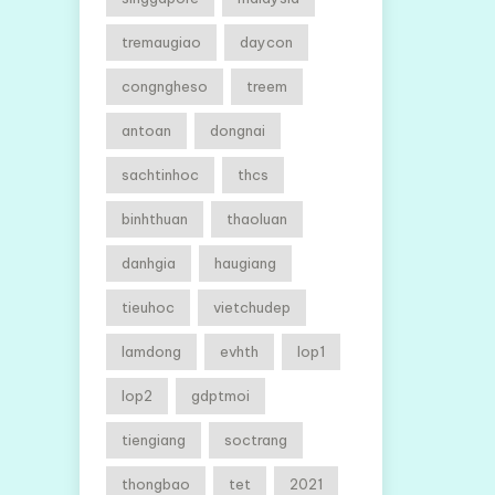
tremaugiao
daycon
congngheso
treem
antoan
dongnai
sachtinhoc
thcs
binhthuan
thaoluan
danhgia
haugiang
tieuhoc
vietchudep
lamdong
evhth
lop1
lop2
gdptmoi
tiengiang
soctrang
thongbao
tet
2021