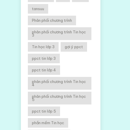
tansuu
Phân phối chương trình
phân phối chương trình Tin học
3
Tin học lớp 3
gợi ý ppct
ppct tin lớp 3
ppct tin lớp 4
phân phối chương trình Tin học
4
phân phối chương trình Tin học
5
ppct tin lớp 5
phần mềm Tin học