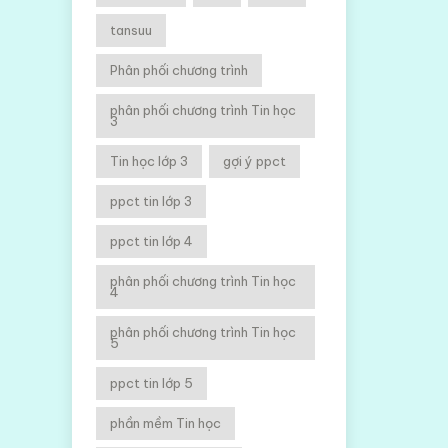
tansuu
Phân phối chương trình
phân phối chương trình Tin học
3
Tin học lớp 3
gợi ý ppct
ppct tin lớp 3
ppct tin lớp 4
phân phối chương trình Tin học
4
phân phối chương trình Tin học
5
ppct tin lớp 5
phần mềm Tin học