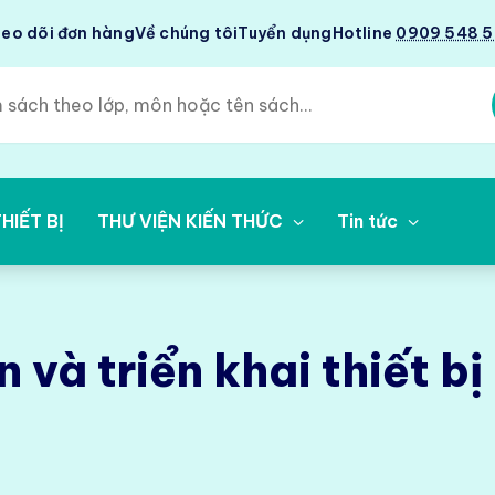
eo dõi đơn hàng
Về chúng tôi
Tuyển dụng
Hotline
0909 548 
HIẾT BỊ
THƯ VIỆN KIẾN THỨC
Tin tức
 và triển khai thiết b