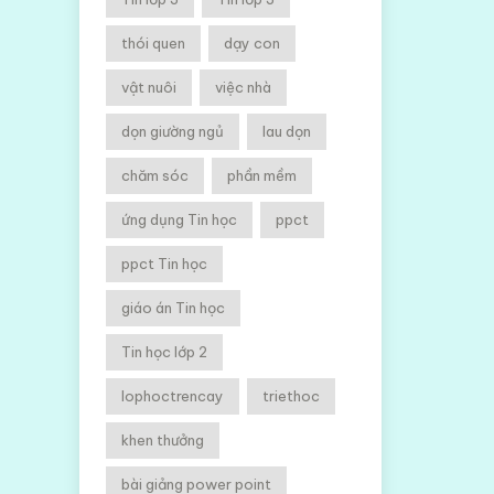
thói quen
dạy con
vật nuôi
việc nhà
dọn giường ngủ
lau dọn
chăm sóc
phần mềm
ứng dụng Tin học
ppct
ppct Tin học
giáo án Tin học
Tin học lớp 2
lophoctrencay
triethoc
khen thưởng
bài giảng power point