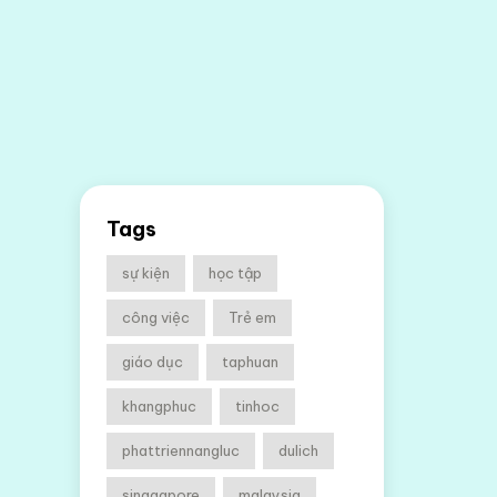
Tags
sự kiện
học tập
công việc
Trẻ em
giáo dục
taphuan
khangphuc
tinhoc
phattriennangluc
dulich
singgapore
malaysia