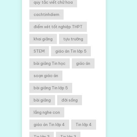
quy tắc viết chữ hoa
cachtinhdiem
điểm xét tốt nghiệp THPT
khai giảng
tựu trường
STEM
giáo án Tin lớp 5
bài giảng Tin học
giáo án
soạn giáo án
bài giảng Tin lớp 5
bài giảng
đời sống
lắng nghe con
giáo án Tin lớp 4
Tin lớp 4
Tin lớp 3
Tin lớp 3