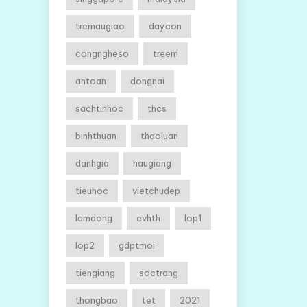
tremaugiao
daycon
congngheso
treem
antoan
dongnai
sachtinhoc
thcs
binhthuan
thaoluan
danhgia
haugiang
tieuhoc
vietchudep
lamdong
evhth
lop1
lop2
gdptmoi
tiengiang
soctrang
thongbao
tet
2021