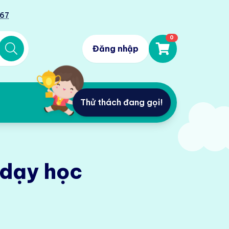
567
0
Đăng nhập
Thử thách đang gọi!
ị dạy học