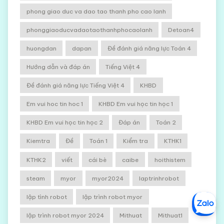
phong giao duc va dao tao thanh pho cao lanh
phonggiaoducvadaotaothanhphocaolanh
Detoan4
huongdan
dapan
Đề đánh giá năng lực Toán 4
Hướng dẫn và đáp án
Tiếng Việt 4
Đề đánh giá năng lực Tiếng Việt 4
KHBD
Em vui hoc tin hoc 1
KHBD Em vui học tin học 1
KHBD Em vui học tin học 2
Đáp án
Toán 2
Kiemtra
Đề
Toán 1
Kiểm tra
KTHK1
KTHK2
viết
cái bè
caibe
hoithistem
steam
myor
myor2024
laptrinhrobot
lập tình robot
lập trình robot myor
lập trình robot myor 2024
Mithuat
Mithuat1