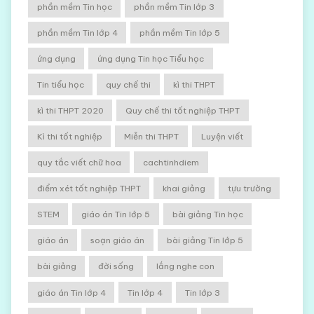
phần mềm Tin học
phần mềm Tin lớp 3
phần mềm Tin lớp 4
phần mềm Tin lớp 5
ứng dụng
ứng dụng Tin học Tiểu học
Tin tiểu học
quy chế thi
kì thi THPT
kì thi THPT 2020
Quy chế thi tốt nghiệp THPT
Kì thi tốt nghiệp
Miễn thi THPT
Luyện viết
quy tắc viết chữ hoa
cachtinhdiem
điểm xét tốt nghiệp THPT
khai giảng
tựu trường
STEM
giáo án Tin lớp 5
bài giảng Tin học
giáo án
soạn giáo án
bài giảng Tin lớp 5
bài giảng
đời sống
lắng nghe con
giáo án Tin lớp 4
Tin lớp 4
Tin lớp 3