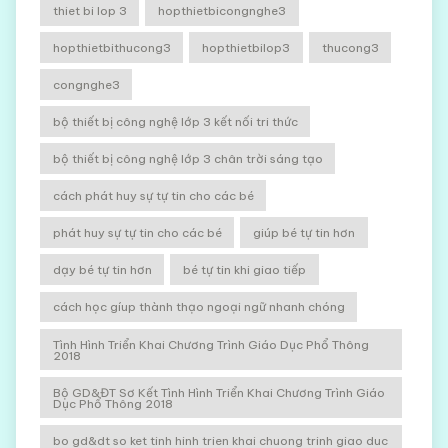
thiet bi lop 3
hopthietbicongnghe3
hopthietbithucong3
hopthietbilop3
thucong3
congnghe3
bộ thiết bị công nghệ lớp 3 kết nối tri thức
bộ thiết bị công nghệ lớp 3 chân trời sáng tạo
cách phát huy sự tự tin cho các bé
phát huy sự tự tin cho các bé
giúp bé tự tin hơn
dạy bé tự tin hơn
bé tự tin khi giao tiếp
cách học gíup thành thạo ngoại ngữ nhanh chóng
Tình Hình Triển Khai Chương Trình Giáo Dục Phổ Thông
2018
Bộ GD&ĐT Sơ Kết Tình Hình Triển Khai Chương Trình Giáo
Dục Phổ Thông 2018
bo gd&dt so ket tinh hinh trien khai chuong trinh giao duc