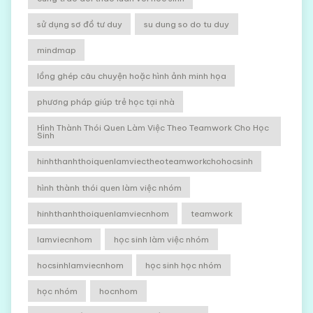
sử dụng sơ đồ tư duy
su dung so do tu duy
mindmap
lồng ghép câu chuyện hoặc hình ảnh minh họa
phương pháp giúp trẻ học tại nhà
Hình Thành Thói Quen Làm Việc Theo Teamwork Cho Học
Sinh
hinhthanhthoiquenlamviectheoteamworkchohocsinh
hình thành thói quen làm việc nhóm
hinhthanhthoiquenlamviecnhom
teamwork
lamviecnhom
học sinh làm việc nhóm
hocsinhlamviecnhom
học sinh học nhóm
học nhóm
hocnhom