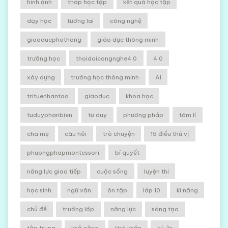
hình ảnh
tháp học tập
kết quả học tập
dạy học
tương lai
công nghệ
giaoducphothong
giáo dục thông minh
trường học
thoidaicongnghe4.0
4.0
xây dựng
trường học thông minh
AI
trituenhantao
giaoduc
khoa học
tuduyphanbien
tư duy
phương pháp
tâm lí
cha mẹ
câu hỏi
trò chuyện
15 điều thú vị
phuongphapmontessori
bí quyết
năng lực giao tiếp
cuộc sống
luyện thi
học sinh
ngữ văn
ôn tập
lớp 10
kĩ năng
chủ đề
trường lớp
năng lực
sáng tạo
tập trung
khả năng
khó khăn
ký ức