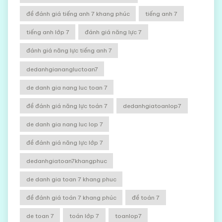
đề đánh giá tiếng anh 7 khang phúc
tiếng anh 7
tiếng anh lớp 7
đánh giá năng lực 7
đánh giá năng lực tiếng anh 7
dedanhgianangluctoan7
de danh gia nang luc toan 7
đề đánh giá năng lực toán 7
dedanhgiatoanlop7
de danh gia nang luc lop 7
đề đánh giá năng lực lớp 7
dedanhgiatoan7khangphuc
de danh gia toan 7 khang phuc
đề đánh giá toán 7 khang phúc
đề toán 7
de toan 7
toán lớp 7
toanlop7