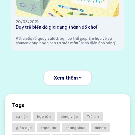
20/03/2021
Dạy trẻ biến đồ gia dụng thành đồ chơi
Với chiếc rổ quay salad, bạn có thể giúp trẻ học về sự
chuyển động hoặc tạo ra một màn "trình diễn ánh sáng"
với màu nước và đèn pin.Jennie Monness là nhà giáo dục
mầm non, đồng sở hữu không gian v...
Xem thêm
Tags
sự kiện
học tập
công việc
Trẻ em
giáo dục
taphuan
khangphuc
tinhoc