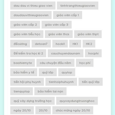
dau dau vi thieu giao vien
tinhtrangthieugiaovien
daudauvithieugiaovien
giáo viên cấp 1
giáo viên cấp 2
giáo viên cấp 3
giáo viên tiểu học
giáo viên thcs
giáo viên thpt
đềcương
detoan7
hocki1
HK1
HK2
Đề kiểm tra học kì 2
cauchuyendaunam
hocphi
baohiemyte
câu chuyện đầu năm
học phí
bảo hiểm y tế
quỹ lớp
quylop
tiền hội phụ huynh
tienhoiphuhuynh
tiền quỹ lớp
tienquylop
bảo hiểm tai nạn
quỹ xây dựng trường học
quyxaydungtruonghoc
ngày 20/10
20/10
chúc mừng ngày 20/10