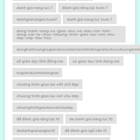
danh gia nang luc 7
đánh giá năng lực toán 7
danhgianangluctoan7
danh gia nang luc toan 7
dong-hanh-cung-so-giao-duc-va-dao-tao-tinh-
dong-nai-to-chuc-chuong-trinh-giao-luu-viet-chu-
dep-cap-tieu-hoc
donghanhcungsogiaoducvadaotaotinhdongnaitochucchuongtrinhg
sở giáo dục tỉnh đồng nai
so giao duc tinh dong nai
sogiaoductinhdongnai
chương trình giao lưu viết chữ đẹp
chuong trinh giao luu viet chu dep
chuongtrinhgiaoluuvietchudep
đề đánh giá năng lực 10
de danh gia nang luc 10
dedanhgianangluc10
đề đánh giá ngữ văn 10