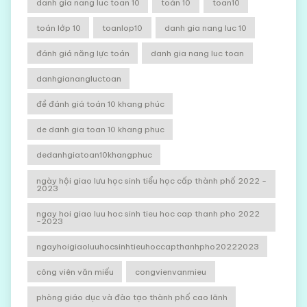
danh gia nang luc toan 10
toán 10
toan10
toán lớp 10
toanlop10
danh gia nang luc 10
đánh giá năng lực toán
danh gia nang luc toan
danhgianangluctoan
đề đánh giá toán 10 khang phúc
de danh gia toan 10 khang phuc
dedanhgiatoan10khangphuc
ngày hội giao lưu học sinh tiểu học cấp thành phố 2022 -
2023
ngay hoi giao luu hoc sinh tieu hoc cap thanh pho 2022
-2023
ngayhoigiaoluuhocsinhtieuhoccapthanhpho20222023
công viên văn miếu
congvienvanmieu
phòng giáo dục và đào tạo thành phố cao lãnh