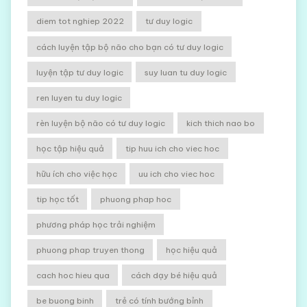
diem tot nghiep 2022
tư duy logic
cách luyện tập bộ não cho bạn có tư duy logic
luyện tập tư duy logic
suy luan tu duy logic
ren luyen tu duy logic
rèn luyện bộ não có tư duy logic
kich thich nao bo
học tập hiệu quả
tip huu ich cho viec hoc
hữu ích cho việc học
uu ich cho viec hoc
tip học tốt
phuong phap hoc
phương pháp học trải nghiệm
phuong phap truyen thong
học hiệu quả
cach hoc hieu qua
cách dạy bé hiệu quả
be buong binh
trẻ có tính bướng bỉnh