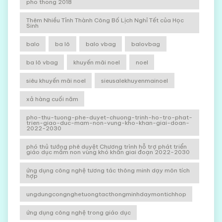
pho thong 2018
Thêm Nhiều Tỉnh Thành Công Bố Lịch Nghỉ Tết của Học
Sinh
balo
ba lô
balo vbag
balovbag
ba lô vbag
khuyến mãi noel
noel
siêu khuyến mãi noel
sieusalekhuyenmainoel
xả hàng cuối năm
pho-thu-tuong-phe-duyet-chuong-trinh-ho-tro-phat-
trien-giao-duc-mam-non-vung-kho-khan-giai-doan-
2022-2030
phó thủ tướng phê duyệt Chương trình hỗ trợ phát triển
giáo dục mầm non vùng khó khăn giai đoạn 2022-2030
ứng dụng công nghệ tương tác thông minh dạy môn tích
hợp
ungdungcongnghetuongtacthongminhdaymontichhop
ứng dụng công nghệ trong giáo dục