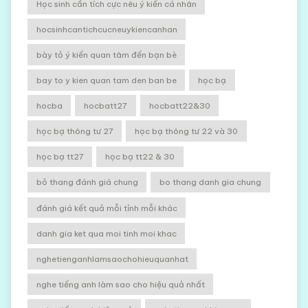
Học sinh cần tích cực nêu ý kiến cá nhân
hocsinhcantichcucneuykiencanhan
bày tỏ ý kiến quan tâm đến bạn bè
bay to y kien quan tam den ban be
học bạ
hocba
hocbatt27
hocbatt22&30
học bạ thông tư 27
học bạ thông tư 22 và 30
học bạ tt27
học bạ tt22 & 30
bỏ thang đánh giá chung
bo thang danh gia chung
đánh giá kết quả mỗi tỉnh mỗi khác
danh gia ket qua moi tinh moi khac
nghetienganhlamsaochohieuquanhat
nghe tiếng anh làm sao cho hiệu quả nhất