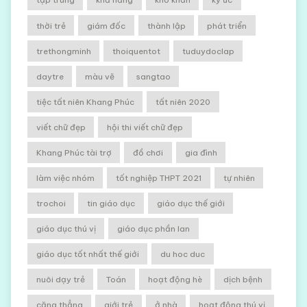
thời trẻ
giám đốc
thành lập
phát triển
trethongminh
thoiquentot
tuduydoclap
daytre
màu vẽ
sangtao
tiệc tất niên Khang Phúc
tất niên 2020
viết chữ đẹp
hội thi viết chữ đẹp
Khang Phúc tài trợ
đồ chơi
gia đình
làm việc nhóm
tốt nghiệp THPT 2021
tự nhiên
trochoi
tin giáo dục
giáo dục thế giới
giáo dục thú vị
giáo dục phần lan
giáo dục tốt nhất thế giới
du hoc duc
nuôi dạy trẻ
Toán
hoạt động hè
dịch bệnh
căng thẳng
giới trẻ
ở nhà
hoạt động thú vị