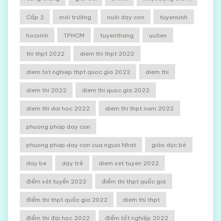
Cấp 2
môi trường
nuôi dạy con
tuyensinh
hocsinh
TPHCM
tuyenthang
uutien
thi thpt 2022
diem thi thpt 2022
diem tot nghiep thpt quoc gia 2022
diem thi
diem thi 2022
diem thi quoc gia 2022
diem thi dai hoc 2022
diem thi thpt nam 2022
phuong phap day con
phuong phap day con cua nguoi Nhat
giáo dục bé
day be
dạy trẻ
diem xet tuyen 2022
điểm xét tuyển 2022
điểm thi thpt quốc gia
điểm thi thpt quốc gia 2022
diem thi thpt
điểm thi đại học 2022
điểm tốt nghiệp 2022