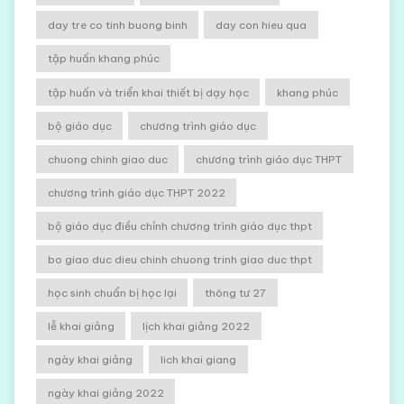
day tre co tinh buong binh
day con hieu qua
tập huấn khang phúc
tập huấn và triển khai thiết bị dạy học
khang phúc
bộ giáo dục
chương trình giáo dục
chuong chinh giao duc
chương trình giáo dục THPT
chương trình giáo dục THPT 2022
bộ giáo dục điều chỉnh chương trình giáo dục thpt
bo giao duc dieu chinh chuong trinh giao duc thpt
học sinh chuẩn bị học lại
thông tư 27
lễ khai giảng
lịch khai giảng 2022
ngày khai giảng
lich khai giang
ngày khai giảng 2022