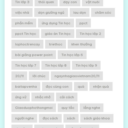
Tin lớp 3
thói quen
dạy con
vật nuôi
việc nhà
dọn giường ngủ
lau dọn
chăm sóc
phần mềm
ứng dụng Tin học
ppct
ppct Tin học
giáo án Tin học
Tin học lớp 2
lophoctrencay
triethoc
khen thưởng
bài giảng power point
Tin học lớp 6
Tin học lớp 7
Tin học lớp 8
Tin học lớp 9
20/11
lời chúc
ngaynhagiaovietnam20/11
baitapvenha
đọc cùng con
quà
nhận quà
ứng xử
nhắc nhở
cải cách
Giaoducphothongmoi
quy tắc
lắng nghe
người nghe
đọc sách
sách
sách giáo khoa