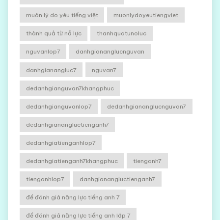
muôn lý do yêu tiếng việt
muonlydoyeutiengviet
thành quả từ nỗ lực
thanhquatunoluc
nguvanlop7
danhgiananglucnguvan
danhgianangluc7
nguvan7
dedanhgianguvan7khangphuc
dedanhgianguvanlop7
dedanhgiananglucnguvan7
dedanhgianangluctienganh7
dedanhgiatienganhlop7
dedanhgiatienganh7khangphuc
tienganh7
tienganhlop7
danhgianangluctienganh7
đề đánh giá năng lực tiếng anh 7
đề đánh giá năng lực tiếng anh lớp 7