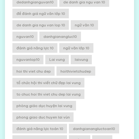
dedanhgianguvan10
de danh gia ngu van 10
đề đánh giá ngữ văn lớp 10
de danh gia ngu van lop 10
ngữ văn 10
nguvan10
danhgianangluc10
đánh giá năng lực 10
ngữ văn lớp 10
nguvanlop10
Lai vung
laivung
hoi thi viet chu dep
hoithivietchudep
tổ chức hội thi viết chữ đẹp lai vung
to chuc hoi thi viet chu dep lai vung
phòng giáo dục huyện lai vung
phong giao duc huyen lai vùn
đánh giá năng lực toán 10
danhgianangluctoan10