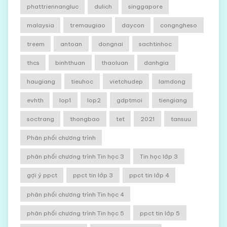
phattriennangluc
dulich
singgapore
malaysia
tremaugiao
daycon
congngheso
treem
antoan
dongnai
sachtinhoc
thcs
binhthuan
thaoluan
danhgia
haugiang
tieuhoc
vietchudep
lamdong
evhth
lop1
lop2
gdptmoi
tiengiang
soctrang
thongbao
tet
2021
tansuu
Phân phối chương trình
phân phối chương trình Tin học 3
Tin học lớp 3
gợi ý ppct
ppct tin lớp 3
ppct tin lớp 4
phân phối chương trình Tin học 4
phân phối chương trình Tin học 5
ppct tin lớp 5