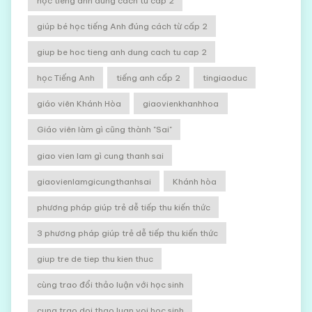
học tieng anh dung cach tu cap 2
giúp bé học tiếng Anh đúng cách từ cấp 2
giup be hoc tieng anh dung cach tu cap 2
học Tiếng Anh
tiếng anh cấp 2
tingiaoduc
giáo viên Khánh Hòa
giaovienkhanhhoa
Giáo viên làm gì cũng thành "Sai"
giao vien lam gì cung thanh sai
giaovienlamgicungthanhsai
Khánh hòa
phương pháp giúp trẻ dễ tiếp thu kiến thức
3 phương pháp giúp trẻ dễ tiếp thu kiến thức
giup tre de tiep thu kien thuc
cùng trao đổi thảo luận với học sinh
cung trao doi thao luan voi hoc sinh