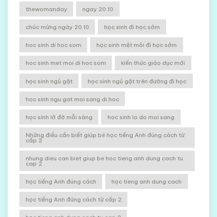
thewomanday
ngay 20.10
chúc mừng ngày 20.10
học sinh đi học sớm
hoc sinh di hoc som
học sinh mệt mỏi đi học sớm
hoc sinh met moi di hoc som
kiến thức giáo dục mới
học sinh ngủ gật
học sinh ngủ gật trên đường đi học
hoc sinh ngu gat moi sang di hoc
học sinh lờ đờ mỗi sáng
hoc sinh lo do moi sang
Những điều cần biết giúp bé học tiếng Anh đúng cách từ
cấp 2
nhung dieu can biet giup be hoc tieng anh dung cach tu
cap 2
học tiếng Anh đúng cách
học tieng anh dung cach
học tiếng Anh đúng cách từ cấp 2