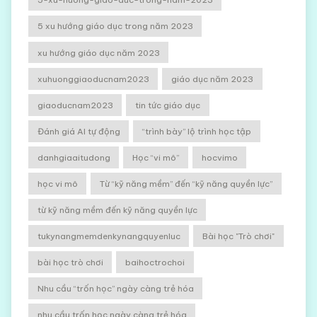
5 xu hướng giáo dục trong năm 2023
xu hướng giáo dục năm 2023
xuhuonggiaoducnam2023
giáo dục năm 2023
giaoducnam2023
tin tức giáo dục
Đánh giá AI tự động
“trình bày” lộ trình học tập
danhgiaaitudong
Học “vi mô”
hocvimo
học vi mô
Từ “kỹ năng mềm” đến “kỹ năng quyền lực”
từ kỹ năng mềm đến kỹ năng quyền lực
tukynangmemdenkynangquyenluc
Bài học "Trò chơi"
bài học trò chơi
baihoctrochoi
Nhu cầu “trốn học” ngày càng trẻ hóa
nhu cầu trốn học ngày càng trẻ hóa