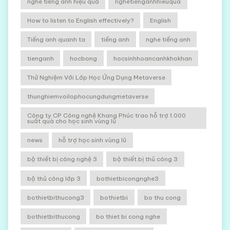
nghe tiếng anh hiệu quả
nghetienganhhieuqua
How to listen to English effectively?
English
Tiếng anh quanh ta
tiếng anh
nghe tiếng anh
tienganh
hocbong
hocsinhhoancanhkhokhan
Thử Nghiệm Với Lớp Học Ứng Dụng Metaverse
thunghiemvoilophocungdungmetaverse
Công ty CP Công nghệ Khang Phúc trao hỗ trợ 1.000
suất quà cho học sinh vùng lũ
news
hỗ trợ học sinh vùng lũ
bộ thiết bị công nghệ 3
bộ thiết bị thủ công 3
bộ thủ công lớp 3
bothietbicongnghe3
bothietbithucong3
bothietbi
bo thu cong
bothietbithucong
bo thiet bi cong nghe