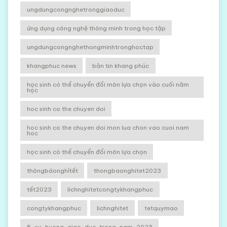
ungdungcongnghetronggiaoduc
ứng dụng công nghệ thông minh trong học tập
ungdungcongnghethongminhtronghoctap
khangphuc news
bản tin khang phúc
học sinh có thể chuyển đổi môn lựa chọn vào cuối năm
học
hoc sinh co the chuyen doi
hoc sinh co the chuyen doi mon lua chon vao cuoi nam
hoc
học sinh có thể chuyển đổi môn lựa chọn
thôngbáonghỉtết
thongbaonghitet2023
tết2023
lichnghitetcongtykhangphuc
congtykhangphuc
lichnghitet
tetquymao
5-xu-huong-giao-duc-trong-nam-2023