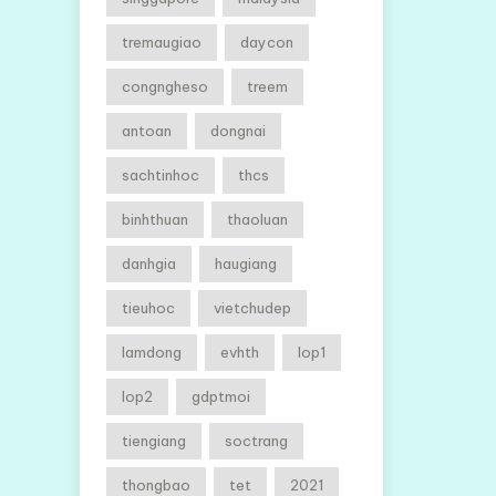
tremaugiao
daycon
congngheso
treem
antoan
dongnai
sachtinhoc
thcs
binhthuan
thaoluan
danhgia
haugiang
tieuhoc
vietchudep
lamdong
evhth
lop1
lop2
gdptmoi
tiengiang
soctrang
thongbao
tet
2021