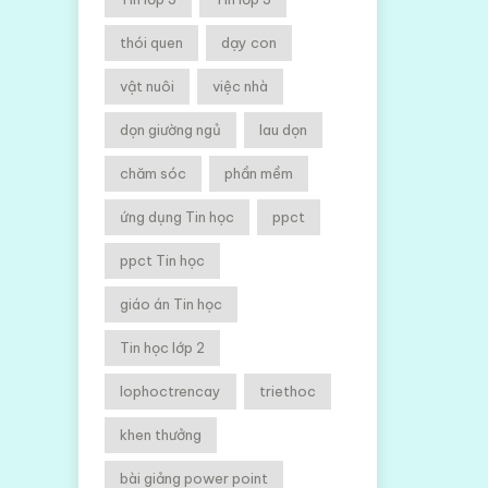
thói quen
dạy con
vật nuôi
việc nhà
dọn giường ngủ
lau dọn
chăm sóc
phần mềm
ứng dụng Tin học
ppct
ppct Tin học
giáo án Tin học
Tin học lớp 2
lophoctrencay
triethoc
khen thưởng
bài giảng power point