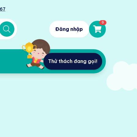
567
0
Đăng nhập
Thử thách đang gọi!