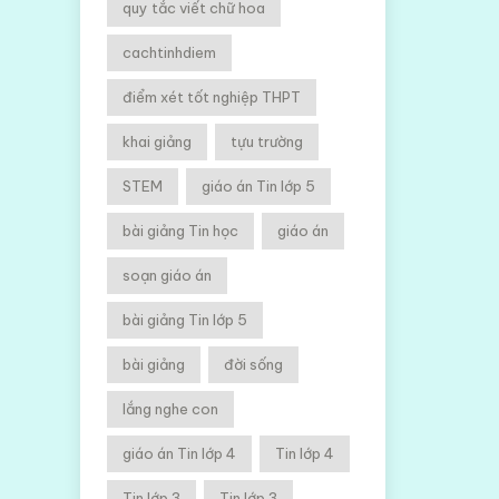
quy tắc viết chữ hoa
cachtinhdiem
điểm xét tốt nghiệp THPT
khai giảng
tựu trường
STEM
giáo án Tin lớp 5
bài giảng Tin học
giáo án
soạn giáo án
bài giảng Tin lớp 5
bài giảng
đời sống
lắng nghe con
giáo án Tin lớp 4
Tin lớp 4
Tin lớp 3
Tin lớp 3