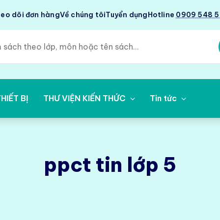
eo dõi đơn hàng
Về chúng tôi
Tuyển dụng
Hotline
0909 548 
HIẾT BỊ
THƯ VIỆN KIẾN THỨC
Tin tức
ppct tin lớp 5