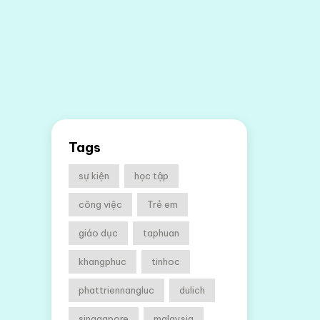
Tags
sự kiện
học tập
công việc
Trẻ em
giáo dục
taphuan
khangphuc
tinhoc
phattriennangluc
dulich
singgapore
malaysia