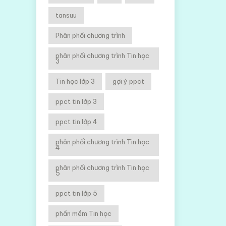
tansuu
Phân phối chương trình
phân phối chương trình Tin học
3
Tin học lớp 3
gợi ý ppct
ppct tin lớp 3
ppct tin lớp 4
phân phối chương trình Tin học
4
phân phối chương trình Tin học
5
ppct tin lớp 5
phần mềm Tin học