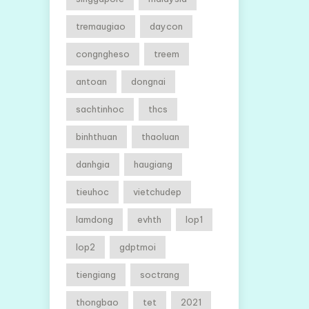
tremaugiao
daycon
congngheso
treem
antoan
dongnai
sachtinhoc
thcs
binhthuan
thaoluan
danhgia
haugiang
tieuhoc
vietchudep
lamdong
evhth
lop1
lop2
gdptmoi
tiengiang
soctrang
thongbao
tet
2021