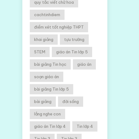
quy tắc viết chữ hoa
cachtinhdiem
điểm xét tốt nghiệp THPT
khai giảng
tựu trường
STEM
giáo án Tin lớp 5
bài giảng Tin học
giáo án
soạn giáo án
bài giảng Tin lớp 5
bài giảng
đời sống
lắng nghe con
giáo án Tin lớp 4
Tin lớp 4
Tin lớp 3
Tin lớp 3