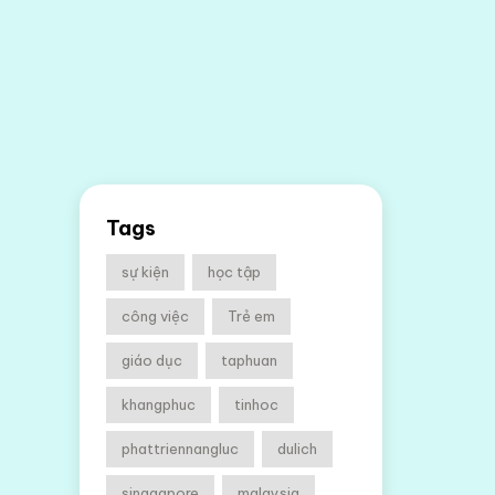
Tags
sự kiện
học tập
công việc
Trẻ em
giáo dục
taphuan
khangphuc
tinhoc
phattriennangluc
dulich
singgapore
malaysia