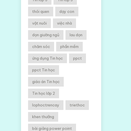
thói quen
dạy con
vật nuôi
việc nhà
dọn giường ngủ
lau dọn
chăm sóc
phần mềm
ứng dụng Tin học
ppct
ppct Tin học
giáo án Tin học
Tin học lớp 2
lophoctrencay
triethoc
khen thưởng
bài giảng power point