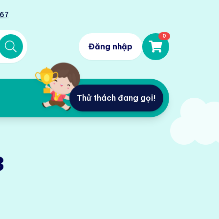
567
0
Đăng nhập
Thử thách đang gọi!
3