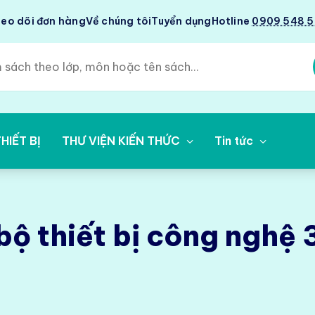
eo dõi đơn hàng
Về chúng tôi
Tuyển dụng
Hotline
0909 548 
HIẾT BỊ
THƯ VIỆN KIẾN THỨC
Tin tức
bộ thiết bị công nghệ 