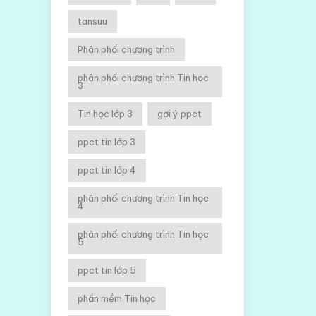
tansuu
Phân phối chương trình
phân phối chương trình Tin học
3
Tin học lớp 3
gợi ý ppct
ppct tin lớp 3
ppct tin lớp 4
phân phối chương trình Tin học
4
phân phối chương trình Tin học
5
ppct tin lớp 5
phần mềm Tin học