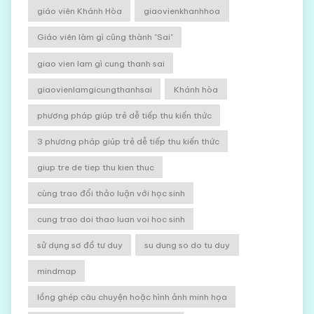
giáo viên Khánh Hòa
giaovienkhanhhoa
Giáo viên làm gì cũng thành "Sai"
giao vien lam gì cung thanh sai
giaovienlamgicungthanhsai
Khánh hòa
phương pháp giúp trẻ dễ tiếp thu kiến thức
3 phương pháp giúp trẻ dễ tiếp thu kiến thức
giup tre de tiep thu kien thuc
cùng trao đổi thảo luận với học sinh
cung trao doi thao luan voi hoc sinh
sử dụng sơ đồ tư duy
su dung so do tu duy
mindmap
lồng ghép câu chuyện hoặc hình ảnh minh họa