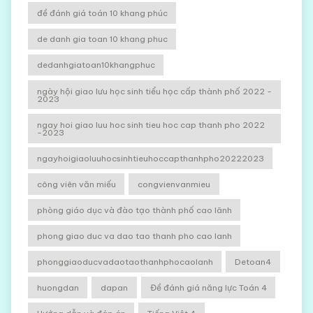
đề đánh giá toán 10 khang phúc
de danh gia toan 10 khang phuc
dedanhgiatoan10khangphuc
ngày hội giao lưu học sinh tiểu học cấp thành phố 2022 -
2023
ngay hoi giao luu hoc sinh tieu hoc cap thanh pho 2022
-2023
ngayhoigiaoluuhocsinhtieuhoccapthanhpho20222023
công viên văn miếu
congvienvanmieu
phòng giáo dục và đào tạo thành phố cao lãnh
phong giao duc va dao tao thanh pho cao lanh
phonggiaoducvadaotaothanhphocaolanh
Detoan4
huongdan
dapan
Đề đánh giá năng lực Toán 4