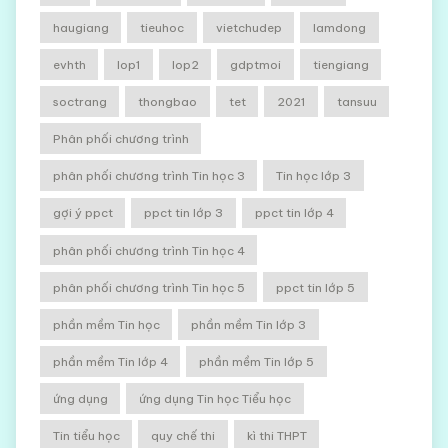
haugiang
tieuhoc
vietchudep
lamdong
evhth
lop1
lop2
gdptmoi
tiengiang
soctrang
thongbao
tet
2021
tansuu
Phân phối chương trình
phân phối chương trình Tin học 3
Tin học lớp 3
gợi ý ppct
ppct tin lớp 3
ppct tin lớp 4
phân phối chương trình Tin học 4
phân phối chương trình Tin học 5
ppct tin lớp 5
phần mềm Tin học
phần mềm Tin lớp 3
phần mềm Tin lớp 4
phần mềm Tin lớp 5
ứng dụng
ứng dụng Tin học Tiểu học
Tin tiểu học
quy chế thi
kì thi THPT