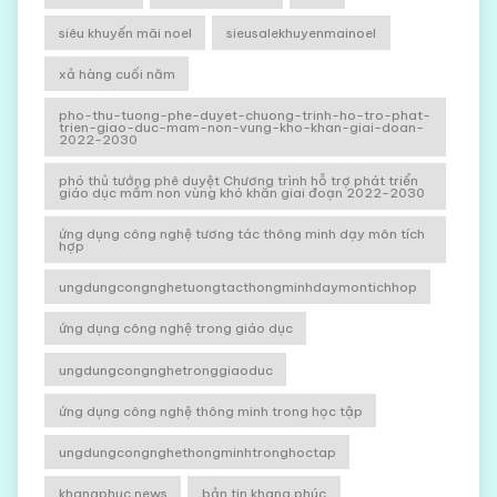
siêu khuyến mãi noel
sieusalekhuyenmainoel
xả hàng cuối năm
pho-thu-tuong-phe-duyet-chuong-trinh-ho-tro-phat-
trien-giao-duc-mam-non-vung-kho-khan-giai-doan-
2022-2030
phó thủ tướng phê duyệt Chương trình hỗ trợ phát triển
giáo dục mầm non vùng khó khăn giai đoạn 2022-2030
ứng dụng công nghệ tương tác thông minh dạy môn tích
hợp
ungdungcongnghetuongtacthongminhdaymontichhop
ứng dụng công nghệ trong giáo dục
ungdungcongnghetronggiaoduc
ứng dụng công nghệ thông minh trong học tập
ungdungcongnghethongminhtronghoctap
khangphuc news
bản tin khang phúc