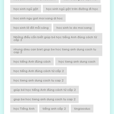
học sinh ngủ gật
học sinh ngủ gật trên đường đi học
hoc sinh ngu gat moi sang di hoc
học sinh lờ đờ mỗi sáng
hoc sinh lo do moi sang
Những điều cần biết giúp bé học tiếng Anh đúng cách từ
cấp 2
nhung dieu can biet giup be hoc tieng anh dung cach tu
cap 2
học tiếng Anh đúng cách
học tieng anh dung cach
học tiếng Anh đúng cách từ cấp 2
học tieng anh dung cach tu cap 2
giúp bé học tiếng Anh đúng cách từ cấp 2
giup be hoc tieng anh dung cach tu cap 2
học Tiếng Anh
tiếng anh cấp 2
tingiaoduc