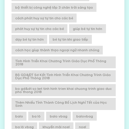
bộ thiết bị công nghệ lớp 3 chân trời sáng tạo
cách phát huy sự tự tin cho các bé
phát huy sự tự tin cho các bé
giúp bé tự tin hơn
dạy bé tự tin hơn
bé tự tin khi giao tiếp
cách học gíup thành thạo ngoại ngữ nhanh chóng
Tình Hình Triển Khai Chương Trình Giáo Dục Phổ Thông
2018
Bộ GD&ĐT Sơ Kết Tình Hình Triển Khai Chương Trình Giáo
Dục Phổ Thông 2018
bo gd&dt so ket tinh hinh trien khai chuong trinh giao duc
pho thong 2018
Thêm Nhiều Tỉnh Thành Công Bố Lịch Nghỉ Tết của Học
Sinh
balo
ba lô
balo vbag
balovbag
ba lô vbag
khuyến mãi noel
noel