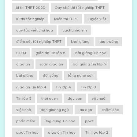
kì thi THPT 2020
Quy chế thi tốt nghiệp THPT
Kì thi tốt nghiệp
Miễn thi THPT
Luyện viết
quy tắc viết chữ hoa
cachtinhdiem
điểm xét tốt nghiệp THPT
khai giảng
tựu trường
STEM
giáo án Tin lớp 5
bài giảng Tin học
giáo án
soạn giáo án
bài giảng Tin lớp 5
bài giảng
đời sống
lắng nghe con
giáo án Tin lớp 4
Tin lớp 4
Tin lớp 3
Tin lớp 3
thói quen
dạy con
vật nuôi
việc nhà
dọn giường ngủ
lau dọn
chăm sóc
phần mềm
ứng dụng Tin học
ppct
ppct Tin học
giáo án Tin học
Tin học lớp 2