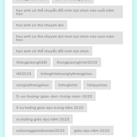
học sinh có thể chuyển đổi môn lựa chọn vào cuối năm
học
hoc sinh co the chuyen doi
hoc sinh co the chuyen doi mon lua chon vao cuoi nam
hoc
học sinh có thể chuyển đổi môn lựa chọn
thôngbáonghỉtết
thongbaonghitet2023
tết2023
lichnghitetcongtykhangphuc
congtykhangphuc
lichnghitet
tetquymao
5-xu-huong-giao-duc-trong-nam-2023
5 xu hướng giáo dục trong năm 2023
xu hướng giáo dục năm 2023
xuhuonggiaoducnam2023
giáo dục năm 2023