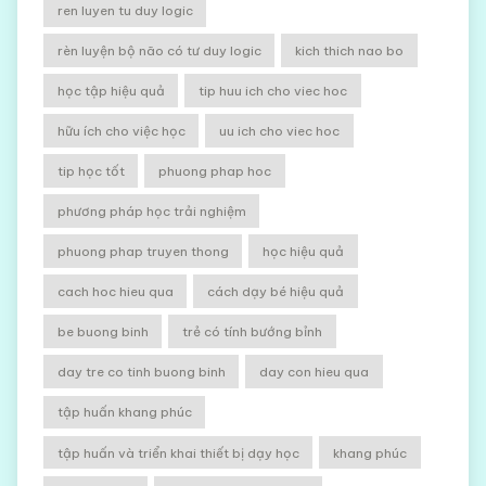
ren luyen tu duy logic
rèn luyện bộ não có tư duy logic
kich thich nao bo
học tập hiệu quả
tip huu ich cho viec hoc
hữu ích cho việc học
uu ich cho viec hoc
tip học tốt
phuong phap hoc
phương pháp học trải nghiệm
phuong phap truyen thong
học hiệu quả
cach hoc hieu qua
cách dạy bé hiệu quả
be buong binh
trẻ có tính bướng bỉnh
day tre co tinh buong binh
day con hieu qua
tập huấn khang phúc
tập huấn và triển khai thiết bị dạy học
khang phúc