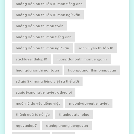
hướng dẫn ôn thi lớp 10 môn tiếng anh
hướng dẫn ôn thi lớp 10 môn ngữ văn
hướng dẫn ôn thi môn toán
hướng dẫn ôn thi môn tiếng anh
hướng dẫn ôn thi môn ngữ văn
sách luyện thi lớp 10
sachluyenthilop10
huongdanonthimontienganh
huongdanonthimontoan
huongdanonthimonnguvan
sứ giả 9x mang tiếng việt ra thế giới
sugia9xmangtiengvietrathegioi
muôn lý do yêu tiếng việt
muonlydoyeutiengviet
thành quả từ nỗ lực
thanhquatunoluc
nguvanlop7
danhgiananglucnguvan