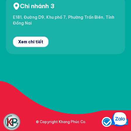
Chi nhánh 3
E181, Đường D9, Khu phố 7, Phường Trấn Biên, Tỉnh
Đồng Nai
Xem chi tiết
© Copyright Khang Phúc Co.