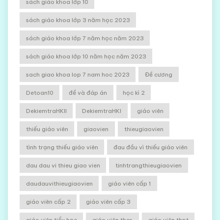
sách giáo khoa lớp 10
sách giáo khoa lớp 3 năm học 2023
sách giáo khoa lớp 7 năm học năm 2023
sách giáo khoa lớp 10 năm học năm 2023
sach giao khoa lop 7 nam hoc 2023
Đề cương
Detoan10
đề và đáp án
học kì 2
DekiemtraHKII
DekiemtraHKI
giáo viên
thiếu giáo viên
giaovien
thieugiaovien
tình trạng thiếu giáo viên
đau đầu vì thiếu giáo viên
dau dau vi thieu giao vien
tinhtrangthieugiaovien
daudauvithieugiaovien
giáo viên cấp 1
giáo viên cấp 2
giáo viên cấp 3
giáo viên tiểu học
giáo viên thcs
giáo viên thpt