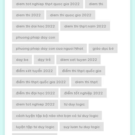
diem tot nghiep thpt quoc gia 2022
diem thi
diem thi 2022
diem thi quoc gia 2022
diem thi dai hoc 2022
diem thi thpt nam 2022
phuong phap day con
phuong phap day con cua nguoi Nhat
giáo dục bé
day be
dạy trẻ
diem xet tuyen 2022
điểm xét tuyển 2022
điểm thi thpt quốc gia
điểm thi thpt quốc gia 2022
diem thi thpt
điểm thi đại học 2022
điểm tốt nghiệp 2022
diem tot nghiep 2022
tư duy logic
cách luyện tập bộ não cho bạn có tư duy logic
luyện tập tư duy logic
suy luan tu duy logic