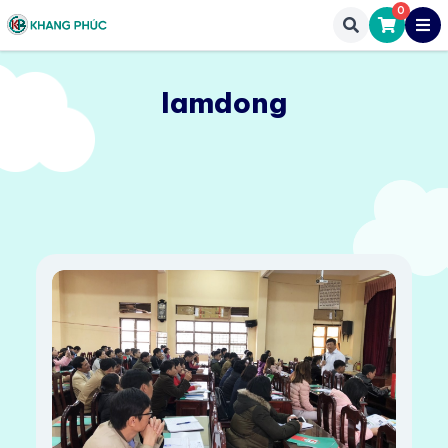
0
lamdong