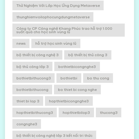
Thử Nghiệm Với Lớp Học Ứng Dụng Metaverse
thunghiemvoilophocungdungmetaverse
Công ty CP Công nghệ Khang Phúc trao hỗ trợ 1.000
suất quà cho học sinh vùng lũ
news
hỗ trợ học sinh vùng lũ
bộ thiết bị công nghệ 3
bộ thiết bị thủ công 3
bộ thủ công lớp 3
bothietbicongnghe3
bothietbithucong3
bothietbi
bo thu cong
bothietbithucong
bo thiet bi cong nghe
thiet bi lop 3
hopthietbicongnghe3
hopthietbithucong3
hopthietbilop3
thucong3
congnghe3
bộ thiết bị công nghệ lớp 3 kết nối tri thức