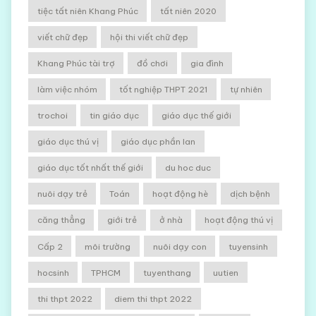
tiệc tất niên Khang Phúc
tất niên 2020
viết chữ đẹp
hội thi viết chữ đẹp
Khang Phúc tài trợ
đồ chơi
gia đình
làm việc nhóm
tốt nghiệp THPT 2021
tự nhiên
trochoi
tin giáo dục
giáo dục thế giới
giáo dục thú vị
giáo dục phần lan
giáo dục tốt nhất thế giới
du hoc duc
nuôi dạy trẻ
Toán
hoạt động hè
dịch bệnh
căng thẳng
giới trẻ
ở nhà
hoạt động thú vị
Cấp 2
môi trường
nuôi dạy con
tuyensinh
hocsinh
TPHCM
tuyenthang
uutien
thi thpt 2022
diem thi thpt 2022