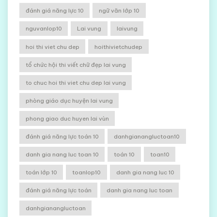
đánh giá năng lực 10
ngữ văn lớp 10
nguvanlop10
Lai vung
laivung
hoi thi viet chu dep
hoithivietchudep
tổ chức hội thi viết chữ đẹp lai vung
to chuc hoi thi viet chu dep lai vung
phòng giáo dục huyện lai vung
phong giao duc huyen lai vùn
đánh giá năng lực toán 10
danhgianangluctoan10
danh gia nang luc toan 10
toán 10
toan10
toán lớp 10
toanlop10
danh gia nang luc 10
đánh giá năng lực toán
danh gia nang luc toan
danhgianangluctoan