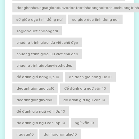
donghanhcungsogiaoducvadaotaotinhdongnaitochucchuongtrinhg
sở giáo dục tỉnh đồng nai
so giao duc tinh dong nai
sogiaoductinhdongnai
chương trình giao lưu viết chữ đẹp
chuong trinh giao luu viet chu dep
chuongtrinhgiaoluuvietchudep
đề đánh giá năng lực 10
de danh gia nang luc 10
dedanhgianangluc10
đề đánh giá ngữ văn 10
dedanhgianguvan10
de danh gia ngu van 10
đề đánh giá ngữ văn lớp 10
de danh gia ngu van lop 10
ngữ văn 10
nguvan10
danhgianangluc10