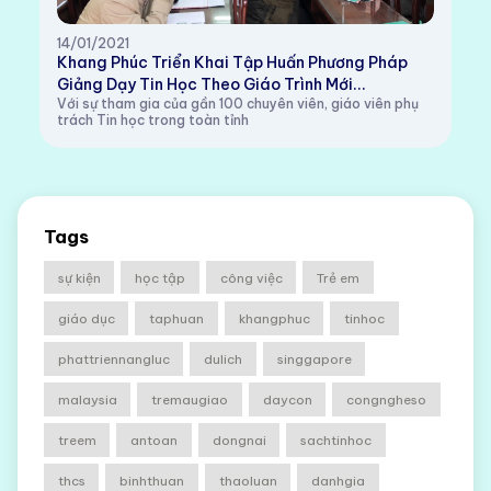
14/01/2021
Khang Phúc Triển Khai Tập Huấn Phương Pháp
Giảng Dạy Tin Học Theo Giáo Trình Mới...
Với sự tham gia của gần 100 chuyên viên, giáo viên phụ
trách Tin học trong toàn tỉnh
Tags
sự kiện
học tập
công việc
Trẻ em
giáo dục
taphuan
khangphuc
tinhoc
phattriennangluc
dulich
singgapore
malaysia
tremaugiao
daycon
congngheso
treem
antoan
dongnai
sachtinhoc
thcs
binhthuan
thaoluan
danhgia