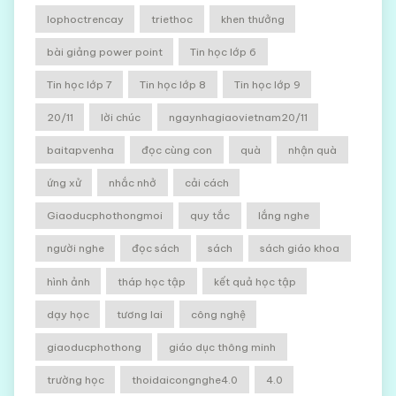
lophoctrencay
triethoc
khen thưởng
bài giảng power point
Tin học lớp 6
Tin học lớp 7
Tin học lớp 8
Tin học lớp 9
20/11
lời chúc
ngaynhagiaovietnam20/11
baitapvenha
đọc cùng con
quà
nhận quà
ứng xử
nhắc nhở
cải cách
Giaoducphothongmoi
quy tắc
lắng nghe
người nghe
đọc sách
sách
sách giáo khoa
hình ảnh
tháp học tập
kết quả học tập
dạy học
tương lai
công nghệ
giaoducphothong
giáo dục thông minh
trường học
thoidaicongnghe4.0
4.0