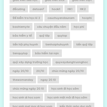
đềcương
detoan7
hocki1
HK1
HK2
Đề kiểm tra học kì 2
cauchuyendaunam
hocphi
baohiemyte
câu chuyện đầu năm
học phí
bảo hiểm y tế
quỹ lớp
quylop
tiền hội phụ huynh
tienhoiphuhuynh
tiền quỹ lớp
tienquylop
bảo hiểm tai nạn
quỹ xây dựng trường học
quyxaydungtruonghoc
ngày 20/10
20/10
chúc mừng ngày 20/10
thewomanday
ngay 20.10
chúc mừng ngày 20.10
học sinh đi học sớm
hoc sinh di hoc som
học sinh mệt mỏi đi học sớm
hoc sinh met moi di hoc som
kiến thức giáo dục mới