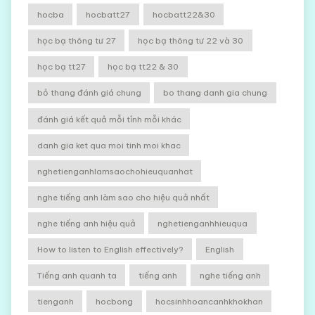
hocba
hocbatt27
hocbatt22&30
học bạ thông tư 27
học bạ thông tư 22 và 30
học bạ tt27
học bạ tt22 & 30
bỏ thang đánh giá chung
bo thang danh gia chung
đánh giá kết quả mỗi tỉnh mỗi khác
danh gia ket qua moi tinh moi khac
nghetienganhlamsaochohieuquanhat
nghe tiếng anh làm sao cho hiệu quả nhất
nghe tiếng anh hiệu quả
nghetienganhhieuqua
How to listen to English effectively?
English
Tiếng anh quanh ta
tiếng anh
nghe tiếng anh
tienganh
hocbong
hocsinhhoancanhkhokhan