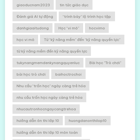
giaoducnam2023
tin tức giáo dục
Đánh giá AI tự động
“trình bày” lộ trình học tập
danhgiaaitudong
Học “vi mô”
hocvimo
học vi mô
Từ “kỹ năng mềm” đến “kỹ năng quyền lực”
từ kỹ năng mềm đến kỹ năng quyền lực
tukynangmemdenkynangquyenluc
Bài học "Trò chơi"
bài học trò chơi
baihoctrochoi
Nhu cầu “trốn học” ngày càng trẻ hóa
nhu cầu trốn học ngày càng trẻ hóa
nhucautronhocngaycangtrehoa
hướng dẫn ôn thi lớp 10
huongdanonthilop10
hướng dẫn ôn thi lớp 10 môn toán