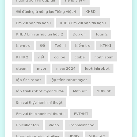
Hướng dẫn và đáp án
Tiếng Việt 4
Đề đánh giá năng lực Tiếng Việt 4
KHBD
Em vui hoc tin hoc 1
KHBD Em vui học tin học 1
KHBD Em vui học tin học 2
Đáp án
Toán 2
Kiemtra
Đề
Toán 1
Kiểm tra
KTHK1
KTHK2
viết
cái bè
caibe
hoithistem
steam
myor
myor2024
laptrinhrobot
lập tình robot
lập trình robot myor
lập trình robot myor 2024
Mithuat
Mithuat1
Em vui thực hành mĩ thuật
Em vui thuc hanh mi thuat 1
EVTHMT
Phieuhoctap
Video
Tranhminhhoa
Huongdansudungtailieu
HDSD
Mithuat2