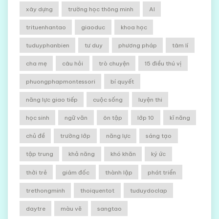
xây dựng
trường học thông minh
AI
trituenhantao
giaoduc
khoa học
tuduyphanbien
tư duy
phương pháp
tâm lí
cha mẹ
câu hỏi
trò chuyện
15 điều thú vị
phuongphapmontessori
bí quyết
năng lực giao tiếp
cuộc sống
luyện thi
học sinh
ngữ văn
ôn tập
lớp 10
kĩ năng
chủ đề
trường lớp
năng lực
sáng tạo
tập trung
khả năng
khó khăn
ký ức
thời trẻ
giám đốc
thành lập
phát triển
trethongminh
thoiquentot
tuduydoclap
daytre
màu vẽ
sangtao