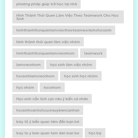
phương pháp giúp trẻ học tại nhà
Hình Thành Thói Quen Làm Việc Theo Teamwork Cho Học
Sinh
hinhthanhthoiquenlamviectheoteamworkchohocsinh
hình thành thói quen làm việc nhóm
hinhthanhthoiquenlamviecnhom
teamwork
lamviecnhom
học sinh làm việc nhóm
hocsinhlamviecnhom
học sinh học nhóm
học nhóm
hocnhom
Học sinh cần tích cực nêu ý kiến cá nhân
hocsinhcantichcucneuykiencanhan
bày tỏ ý kiến quan tâm đến bạn bè
bay to y kien quan tam den ban be
học bạ