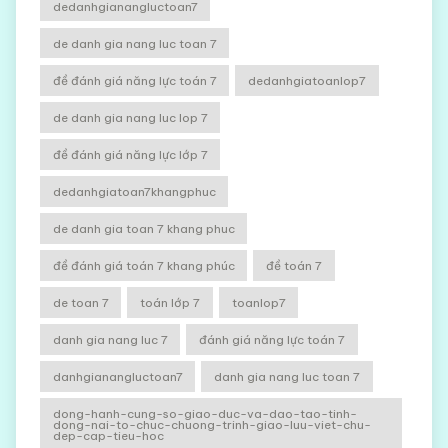
dedanhgianangluctoan7
de danh gia nang luc toan 7
đề đánh giá năng lực toán 7
dedanhgiatoanlop7
de danh gia nang luc lop 7
đề đánh giá năng lực lớp 7
dedanhgiatoan7khangphuc
de danh gia toan 7 khang phuc
đề đánh giá toán 7 khang phúc
đề toán 7
de toan 7
toán lớp 7
toanlop7
danh gia nang luc 7
đánh giá năng lực toán 7
danhgianangluctoan7
danh gia nang luc toan 7
dong-hanh-cung-so-giao-duc-va-dao-tao-tinh-
dong-nai-to-chuc-chuong-trinh-giao-luu-viet-chu-
dep-cap-tieu-hoc