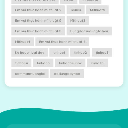
Em vui thuc hanh mi thuat 2
Tailieu
Mithuat5
Em vui thực hành mĩ thuật 5
Mithuat3
Em vui thuc hanh mi thuat 3
Hungdansudungtailieu
Mithuat4
Em vui thuc hanh mi thuat 4
Ke hoach bai day
tinhoc1
tinhoc2
tinhoc3
tinhoc4
tinhoc5
tinhoctieuhoc
cuộc thi
uommamtuonglai
dodungdayhoc