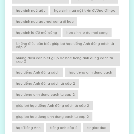
học sinh ngủ gật
học sinh ngủ gật trên đường đi học
hoc sinh ngu gat moi sang di hoc
học sinh lờ đờ mỗi sáng
hoc sinh lo do moi sang
Những điều cần biết giúp bé học tiếng Anh đúng cách từ
cấp 2
nhung dieu can biet giup be hoc tieng anh dung cach tu
cap 2
học tiếng Anh đúng cách
học tieng anh dung cach
học tiếng Anh đúng cách từ cấp 2
học tieng anh dung cach tu cap 2
giúp bé học tiếng Anh đúng cách từ cấp 2
giup be hoc tieng anh dung cach tu cap 2
học Tiếng Anh
tiếng anh cấp 2
tingiaoduc