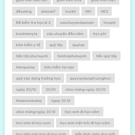
đềcương
detoan7
hocki1
HK1
HK2
Đề kiểm tra học kì 2
cauchuyendaunam
hocphi
baohiemyte
câu chuyện đầu năm
học phí
bảo hiểm y tế
quỹ lớp
quylop
tiền hội phụ huynh
tienhoiphuhuynh
tiền quỹ lớp
tienquylop
bảo hiểm tai nạn
quỹ xây dựng trường học
quyxaydungtruonghoc
ngày 20/10
20/10
chúc mừng ngày 20/10
thewomanday
ngay 20.10
chúc mừng ngày 20.10
học sinh đi học sớm
hoc sinh di hoc som
học sinh mệt mỏi đi học sớm
hoc sinh met moi di hoc som
kiến thức giáo dục mới