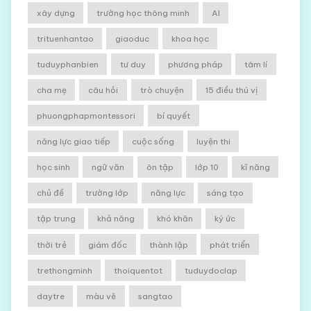
xây dựng
trường học thông minh
AI
trituenhantao
giaoduc
khoa học
tuduyphanbien
tư duy
phương pháp
tâm lí
cha mẹ
câu hỏi
trò chuyện
15 điều thú vị
phuongphapmontessori
bí quyết
năng lực giao tiếp
cuộc sống
luyện thi
học sinh
ngữ văn
ôn tập
lớp 10
kĩ năng
chủ đề
trường lớp
năng lực
sáng tạo
tập trung
khả năng
khó khăn
ký ức
thời trẻ
giám đốc
thành lập
phát triển
trethongminh
thoiquentot
tuduydoclap
daytre
màu vẽ
sangtao