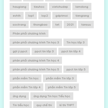
haugiang
tieuhoc
vietchudep
lamdong
evhth
lop1
lop2
gdptmoi
tiengiang
soctrang
thongbao
tet
2021
tansuu
Phân phối chương trình
phân phối chương trình Tin học 3
Tin học lớp 3
gợi ý ppct
ppct tin lớp 3
ppct tin lớp 4
phân phối chương trình Tin học 4
phân phối chương trình Tin học 5
ppct tin lớp 5
phần mềm Tin học
phần mềm Tin lớp 3
phần mềm Tin lớp 4
phần mềm Tin lớp 5
ứng dụng
ứng dụng Tin học Tiểu học
Tin tiểu học
quy chế thi
kì thi THPT