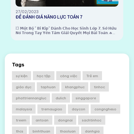
27/02/2023
ĐỀ ĐÁNH GIÁ NĂNG LỰC TOÁN 7
💥 𝗠𝗼̣̂𝘁 𝗕𝗼̣̂ " 𝗕𝗶́ 𝗞𝗶́𝗽" 𝗗𝗮̀𝗻𝗵 𝗖𝗵𝗼 𝗛𝗼̣𝗰 𝗦𝗶𝗻𝗵 𝗟𝗼̛́𝗽 𝟳, 𝗦𝗼̛̉ 𝗛𝘂̛̃𝘂
𝗡𝗼́ 𝗧𝗿𝗼𝗻𝗴 𝗧𝗮𝘆 𝗬𝗲̂𝗻 𝗧𝗮̂𝗺 𝗚𝗶𝗮̉𝗶 𝗤𝘂𝘆𝗲̂́𝘁 𝗠𝗼̣𝗶 𝗕𝗮̀𝗶 𝗧𝗼𝗮́𝗻.🔥
Một si...
Tags
sự kiện
học tập
công việc
Trẻ em
giáo dục
taphuan
khangphuc
tinhoc
phattriennangluc
dulich
singgapore
malaysia
tremaugiao
daycon
congngheso
treem
antoan
dongnai
sachtinhoc
thcs
binhthuan
thaoluan
danhgia