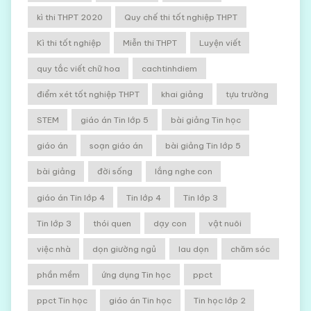
kì thi THPT 2020
Quy chế thi tốt nghiệp THPT
Kì thi tốt nghiệp
Miễn thi THPT
Luyện viết
quy tắc viết chữ hoa
cachtinhdiem
điểm xét tốt nghiệp THPT
khai giảng
tựu trường
STEM
giáo án Tin lớp 5
bài giảng Tin học
giáo án
soạn giáo án
bài giảng Tin lớp 5
bài giảng
đời sống
lắng nghe con
giáo án Tin lớp 4
Tin lớp 4
Tin lớp 3
Tin lớp 3
thói quen
dạy con
vật nuôi
việc nhà
dọn giường ngủ
lau dọn
chăm sóc
phần mềm
ứng dụng Tin học
ppct
ppct Tin học
giáo án Tin học
Tin học lớp 2