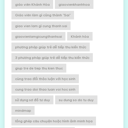
giáo viên Khánh Hòa
giaovienkhanhhoa
Giáo viên làm gì cũng thành "Sai"
giao vien lam gì cung thanh sai
giaovienlamgicungthanhsai
Khánh hòa
phương pháp giúp trẻ dễ tiếp thu kiến thức
3 phương pháp giúp trẻ dễ tiếp thu kiến thức
giup tre de tiep thu kien thuc
cùng trao đổi thảo luận với học sinh
cung trao doi thao luan voi hoc sinh
sử dụng sơ đồ tư duy
su dung so do tu duy
mindmap
lồng ghép câu chuyện hoặc hình ảnh minh họa