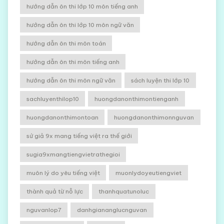
hướng dẫn ôn thi lớp 10 môn tiếng anh
hướng dẫn ôn thi lớp 10 môn ngữ văn
hướng dẫn ôn thi môn toán
hướng dẫn ôn thi môn tiếng anh
hướng dẫn ôn thi môn ngữ văn
sách luyện thi lớp 10
sachluyenthilop10
huongdanonthimontienganh
huongdanonthimontoan
huongdanonthimonnguvan
sứ giả 9x mang tiếng việt ra thế giới
sugia9xmangtiengvietrathegioi
muôn lý do yêu tiếng việt
muonlydoyeutiengviet
thành quả từ nỗ lực
thanhquatunoluc
nguvanlop7
danhgiananglucnguvan