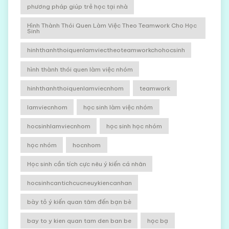
phương pháp giúp trẻ học tại nhà
Hình Thành Thói Quen Làm Việc Theo Teamwork Cho Học
Sinh
hinhthanhthoiquenlamviectheoteamworkchohocsinh
hình thành thói quen làm việc nhóm
hinhthanhthoiquenlamviecnhom
teamwork
lamviecnhom
học sinh làm việc nhóm
hocsinhlamviecnhom
học sinh học nhóm
học nhóm
hocnhom
Học sinh cần tích cực nêu ý kiến cá nhân
hocsinhcantichcucneuykiencanhan
bày tỏ ý kiến quan tâm đến bạn bè
bay to y kien quan tam den ban be
học bạ