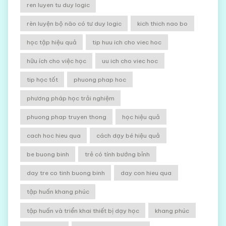
ren luyen tu duy logic
rèn luyện bộ não có tư duy logic
kich thich nao bo
học tập hiệu quả
tip huu ich cho viec hoc
hữu ích cho việc học
uu ich cho viec hoc
tip học tốt
phuong phap hoc
phương pháp học trải nghiệm
phuong phap truyen thong
học hiệu quả
cach hoc hieu qua
cách dạy bé hiệu quả
be buong binh
trẻ có tính bướng bỉnh
day tre co tinh buong binh
day con hieu qua
tập huấn khang phúc
tập huấn và triển khai thiết bị dạy học
khang phúc