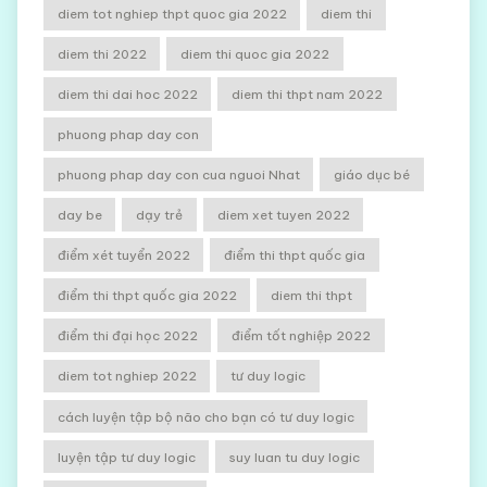
diem tot nghiep thpt quoc gia 2022
diem thi
diem thi 2022
diem thi quoc gia 2022
diem thi dai hoc 2022
diem thi thpt nam 2022
phuong phap day con
phuong phap day con cua nguoi Nhat
giáo dục bé
day be
dạy trẻ
diem xet tuyen 2022
điểm xét tuyển 2022
điểm thi thpt quốc gia
điểm thi thpt quốc gia 2022
diem thi thpt
điểm thi đại học 2022
điểm tốt nghiệp 2022
diem tot nghiep 2022
tư duy logic
cách luyện tập bộ não cho bạn có tư duy logic
luyện tập tư duy logic
suy luan tu duy logic