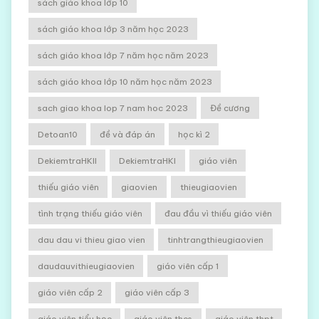
sách giáo khoa lớp 10
sách giáo khoa lớp 3 năm học 2023
sách giáo khoa lớp 7 năm học năm 2023
sách giáo khoa lớp 10 năm học năm 2023
sach giao khoa lop 7 nam hoc 2023
Đề cương
Detoan10
đề và đáp án
học kì 2
DekiemtraHKII
DekiemtraHKI
giáo viên
thiếu giáo viên
giaovien
thieugiaovien
tình trạng thiếu giáo viên
đau đầu vì thiếu giáo viên
dau dau vi thieu giao vien
tinhtrangthieugiaovien
daudauvithieugiaovien
giáo viên cấp 1
giáo viên cấp 2
giáo viên cấp 3
giáo viên tiểu học
giáo viên thcs
giáo viên thpt