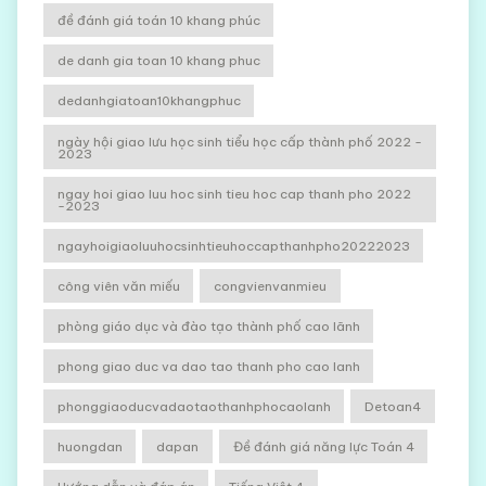
đề đánh giá toán 10 khang phúc
de danh gia toan 10 khang phuc
dedanhgiatoan10khangphuc
ngày hội giao lưu học sinh tiểu học cấp thành phố 2022 -
2023
ngay hoi giao luu hoc sinh tieu hoc cap thanh pho 2022
-2023
ngayhoigiaoluuhocsinhtieuhoccapthanhpho20222023
công viên văn miếu
congvienvanmieu
phòng giáo dục và đào tạo thành phố cao lãnh
phong giao duc va dao tao thanh pho cao lanh
phonggiaoducvadaotaothanhphocaolanh
Detoan4
huongdan
dapan
Đề đánh giá năng lực Toán 4