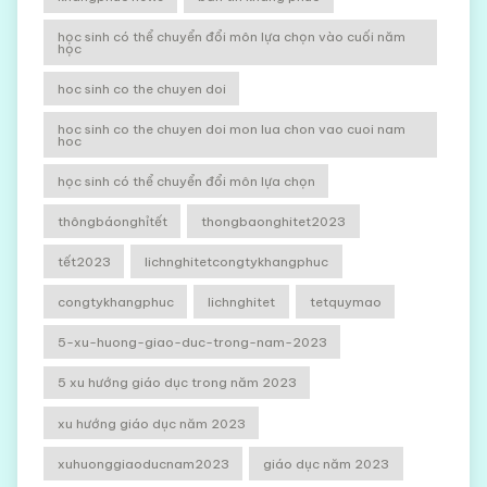
học sinh có thể chuyển đổi môn lựa chọn vào cuối năm
học
hoc sinh co the chuyen doi
hoc sinh co the chuyen doi mon lua chon vao cuoi nam
hoc
học sinh có thể chuyển đổi môn lựa chọn
thôngbáonghỉtết
thongbaonghitet2023
tết2023
lichnghitetcongtykhangphuc
congtykhangphuc
lichnghitet
tetquymao
5-xu-huong-giao-duc-trong-nam-2023
5 xu hướng giáo dục trong năm 2023
xu hướng giáo dục năm 2023
xuhuonggiaoducnam2023
giáo dục năm 2023