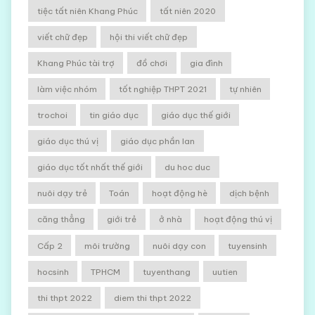
tiệc tất niên Khang Phúc
tất niên 2020
viết chữ đẹp
hội thi viết chữ đẹp
Khang Phúc tài trợ
đồ chơi
gia đình
làm việc nhóm
tốt nghiệp THPT 2021
tự nhiên
trochoi
tin giáo dục
giáo dục thế giới
giáo dục thú vị
giáo dục phần lan
giáo dục tốt nhất thế giới
du hoc duc
nuôi dạy trẻ
Toán
hoạt động hè
dịch bệnh
căng thẳng
giới trẻ
ở nhà
hoạt động thú vị
Cấp 2
môi trường
nuôi dạy con
tuyensinh
hocsinh
TPHCM
tuyenthang
uutien
thi thpt 2022
diem thi thpt 2022