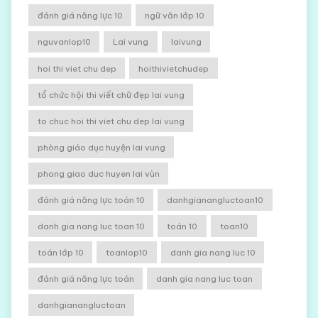
đánh giá năng lực 10
ngữ văn lớp 10
nguvanlop10
Lai vung
laivung
hoi thi viet chu dep
hoithivietchudep
tổ chức hội thi viết chữ đẹp lai vung
to chuc hoi thi viet chu dep lai vung
phòng giáo dục huyện lai vung
phong giao duc huyen lai vùn
đánh giá năng lực toán 10
danhgianangluctoan10
danh gia nang luc toan 10
toán 10
toan10
toán lớp 10
toanlop10
danh gia nang luc 10
đánh giá năng lực toán
danh gia nang luc toan
danhgianangluctoan