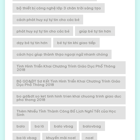
bộ thiết bị công nghệ lớp 3 chân trời sáng tạo
cách phát huy sự tự tin cho các bé
phát huy sự tự tin cho các bé
giúp bé tự tin hơn
dạy bé tự tin hơn
bé tự tin khi giao tiếp
cách học gíup thành thạo ngoại ngữ nhanh chóng
Tình Hình Triển Khai Chương Trình Giáo Dục Phổ Thông
2018
Bộ GD&ĐT Sơ Kết Tình Hình Triển Khai Chương Trình Giáo
Dục Phổ Thông 2018
bo gd&dt so ket tinh hinh trien khai chuong trinh giao duc
pho thong 2018
Thêm Nhiều Tỉnh Thành Công Bố Lịch Nghỉ Tết của Học
Sinh
balo
ba lô
balo vbag
balovbag
ba lô vbag
khuyến mãi noel
noel