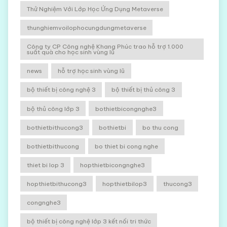
Thử Nghiệm Với Lớp Học Ứng Dụng Metaverse
thunghiemvoilophocungdungmetaverse
Công ty CP Công nghệ Khang Phúc trao hỗ trợ 1.000
suất quà cho học sinh vùng lũ
news
hỗ trợ học sinh vùng lũ
bộ thiết bị công nghệ 3
bộ thiết bị thủ công 3
bộ thủ công lớp 3
bothietbicongnghe3
bothietbithucong3
bothietbi
bo thu cong
bothietbithucong
bo thiet bi cong nghe
thiet bi lop 3
hopthietbicongnghe3
hopthietbithucong3
hopthietbilop3
thucong3
congnghe3
bộ thiết bị công nghệ lớp 3 kết nối tri thức