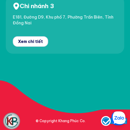
Chi nhánh 3
E181, Đường D9, Khu phố 7, Phường Trấn Biên, Tỉnh
Đồng Nai
Xem chi tiết
© Copyright Khang Phúc Co.