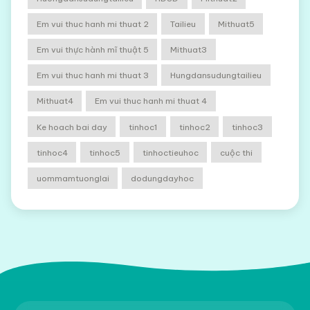
Em vui thuc hanh mi thuat 2
Tailieu
Mithuat5
Em vui thực hành mĩ thuật 5
Mithuat3
Em vui thuc hanh mi thuat 3
Hungdansudungtailieu
Mithuat4
Em vui thuc hanh mi thuat 4
Ke hoach bai day
tinhoc1
tinhoc2
tinhoc3
tinhoc4
tinhoc5
tinhoctieuhoc
cuộc thi
uommamtuonglai
dodungdayhoc