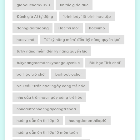
giaoducnam2023
tin tức giáo dục
Đánh giá AI tự động
“trình bày” lộ trình học tập
danhgiaaitudong
Học “vi mô”
hocvimo
học vi mô
Từ “kỹ năng mềm” đến “kỹ năng quyền lực”
từ kỹ năng mềm đến kỹ năng quyền lực
tukynangmemdenkynangquyenluc
Bài học "Trò chơi"
bài học trò chơi
baihoctrochoi
Nhu cầu “trốn học” ngày càng trẻ hóa
nhu cầu trốn học ngày càng trẻ hóa
nhucautronhocngaycangtrehoa
hướng dẫn ôn thi lớp 10
huongdanonthilop10
hướng dẫn ôn thi lớp 10 môn toán