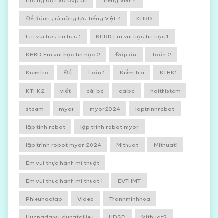
Hướng dẫn và đáp án
Tiếng Việt 4
Đề đánh giá năng lực Tiếng Việt 4
KHBD
Em vui hoc tin hoc 1
KHBD Em vui học tin học 1
KHBD Em vui học tin học 2
Đáp án
Toán 2
Kiemtra
Đề
Toán 1
Kiểm tra
KTHK1
KTHK2
viết
cái bè
caibe
hoithistem
steam
myor
myor2024
laptrinhrobot
lập tình robot
lập trình robot myor
lập trình robot myor 2024
Mithuat
Mithuat1
Em vui thực hành mĩ thuật
Em vui thuc hanh mi thuat 1
EVTHMT
Phieuhoctap
Video
Tranhminhhoa
Huongdansudungtailieu
HDSD
Mithuat2