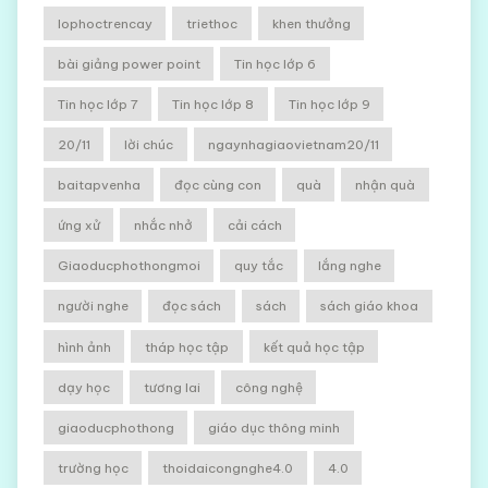
lophoctrencay
triethoc
khen thưởng
bài giảng power point
Tin học lớp 6
Tin học lớp 7
Tin học lớp 8
Tin học lớp 9
20/11
lời chúc
ngaynhagiaovietnam20/11
baitapvenha
đọc cùng con
quà
nhận quà
ứng xử
nhắc nhở
cải cách
Giaoducphothongmoi
quy tắc
lắng nghe
người nghe
đọc sách
sách
sách giáo khoa
hình ảnh
tháp học tập
kết quả học tập
dạy học
tương lai
công nghệ
giaoducphothong
giáo dục thông minh
trường học
thoidaicongnghe4.0
4.0