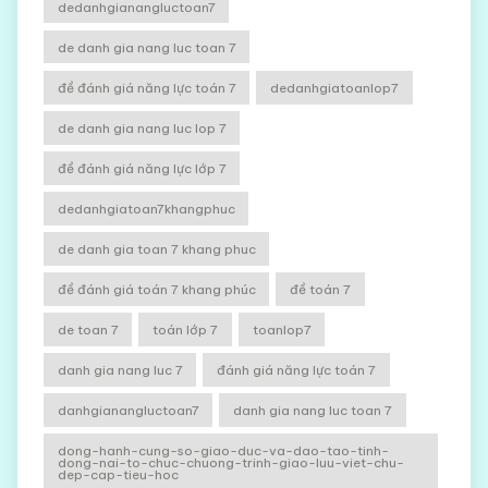
dedanhgianangluctoan7
de danh gia nang luc toan 7
đề đánh giá năng lực toán 7
dedanhgiatoanlop7
de danh gia nang luc lop 7
đề đánh giá năng lực lớp 7
dedanhgiatoan7khangphuc
de danh gia toan 7 khang phuc
đề đánh giá toán 7 khang phúc
đề toán 7
de toan 7
toán lớp 7
toanlop7
danh gia nang luc 7
đánh giá năng lực toán 7
danhgianangluctoan7
danh gia nang luc toan 7
dong-hanh-cung-so-giao-duc-va-dao-tao-tinh-
dong-nai-to-chuc-chuong-trinh-giao-luu-viet-chu-
dep-cap-tieu-hoc