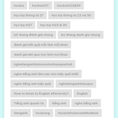
hocba
hocbatt27
hocbatt22&30
học bạ thông tư 27
học bạ thông tư 22 và 30
học bạ tt27
học bạ tt22 & 30
bỏ thang đánh giá chung
bo thang danh gia chung
đánh giá kết quả mỗi tỉnh mỗi khác
danh gia ket qua moi tinh moi khac
nghetienganhlamsaochohieuquanhat
nghe tiếng anh làm sao cho hiệu quả nhất
nghe tiếng anh hiệu quả
nghetienganhhieuqua
How to listen to English effectively?
English
Tiếng anh quanh ta
tiếng anh
nghe tiếng anh
tienganh
hocbong
hocsinhhoancanhkhokhan