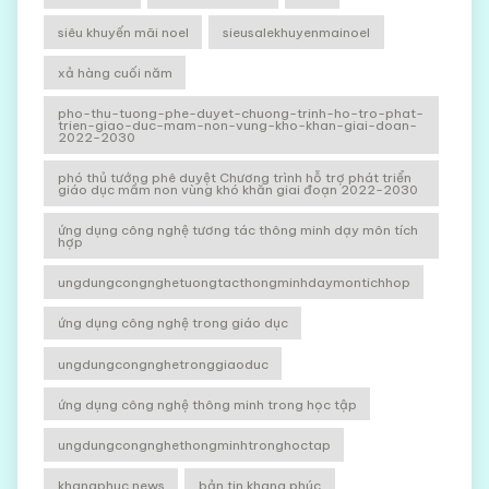
siêu khuyến mãi noel
sieusalekhuyenmainoel
xả hàng cuối năm
pho-thu-tuong-phe-duyet-chuong-trinh-ho-tro-phat-
trien-giao-duc-mam-non-vung-kho-khan-giai-doan-
2022-2030
phó thủ tướng phê duyệt Chương trình hỗ trợ phát triển
giáo dục mầm non vùng khó khăn giai đoạn 2022-2030
ứng dụng công nghệ tương tác thông minh dạy môn tích
hợp
ungdungcongnghetuongtacthongminhdaymontichhop
ứng dụng công nghệ trong giáo dục
ungdungcongnghetronggiaoduc
ứng dụng công nghệ thông minh trong học tập
ungdungcongnghethongminhtronghoctap
khangphuc news
bản tin khang phúc