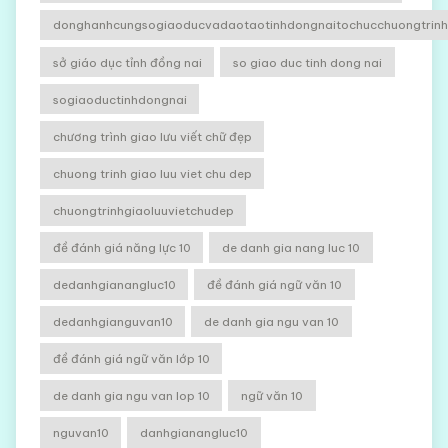
donghanhcungsogiaoducvadaotaotinhdongnaitochucchuongtrinhg
sở giáo dục tỉnh đồng nai
so giao duc tinh dong nai
sogiaoductinhdongnai
chương trình giao lưu viết chữ đẹp
chuong trinh giao luu viet chu dep
chuongtrinhgiaoluuvietchudep
đề đánh giá năng lực 10
de danh gia nang luc 10
dedanhgianangluc10
đề đánh giá ngữ văn 10
dedanhgianguvan10
de danh gia ngu van 10
đề đánh giá ngữ văn lớp 10
de danh gia ngu van lop 10
ngữ văn 10
nguvan10
danhgianangluc10