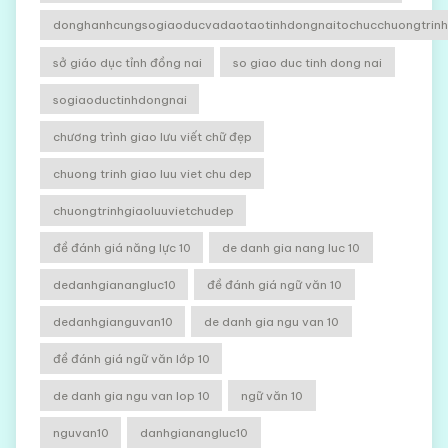
donghanhcungsogiaoducvadaotaotinhdongnaitochucchuongtrinhg
sở giáo dục tỉnh đồng nai
so giao duc tinh dong nai
sogiaoductinhdongnai
chương trình giao lưu viết chữ đẹp
chuong trinh giao luu viet chu dep
chuongtrinhgiaoluuvietchudep
đề đánh giá năng lực 10
de danh gia nang luc 10
dedanhgianangluc10
đề đánh giá ngữ văn 10
dedanhgianguvan10
de danh gia ngu van 10
đề đánh giá ngữ văn lớp 10
de danh gia ngu van lop 10
ngữ văn 10
nguvan10
danhgianangluc10