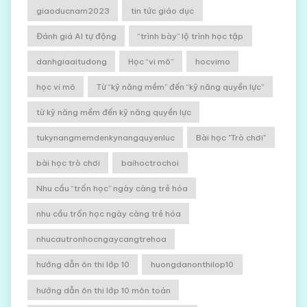
giaoducnam2023
tin tức giáo dục
Đánh giá AI tự động
“trình bày” lộ trình học tập
danhgiaaitudong
Học “vi mô”
hocvimo
học vi mô
Từ “kỹ năng mềm” đến “kỹ năng quyền lực”
từ kỹ năng mềm đến kỹ năng quyền lực
tukynangmemdenkynangquyenluc
Bài học "Trò chơi"
bài học trò chơi
baihoctrochoi
Nhu cầu “trốn học” ngày càng trẻ hóa
nhu cầu trốn học ngày càng trẻ hóa
nhucautronhocngaycangtrehoa
hướng dẫn ôn thi lớp 10
huongdanonthilop10
hướng dẫn ôn thi lớp 10 môn toán