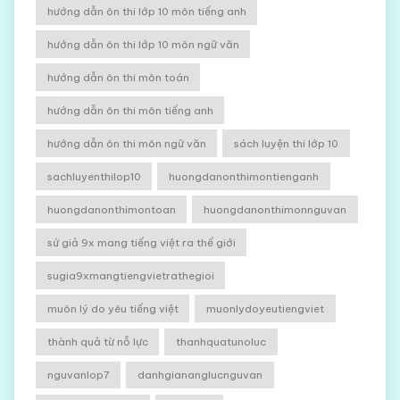
hướng dẫn ôn thi lớp 10 môn tiếng anh
hướng dẫn ôn thi lớp 10 môn ngữ văn
hướng dẫn ôn thi môn toán
hướng dẫn ôn thi môn tiếng anh
hướng dẫn ôn thi môn ngữ văn
sách luyện thi lớp 10
sachluyenthilop10
huongdanonthimontienganh
huongdanonthimontoan
huongdanonthimonnguvan
sứ giả 9x mang tiếng việt ra thế giới
sugia9xmangtiengvietrathegioi
muôn lý do yêu tiếng việt
muonlydoyeutiengviet
thành quả từ nỗ lực
thanhquatunoluc
nguvanlop7
danhgiananglucnguvan