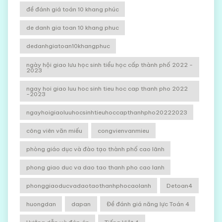
đề đánh giá toán 10 khang phúc
de danh gia toan 10 khang phuc
dedanhgiatoan10khangphuc
ngày hội giao lưu học sinh tiểu học cấp thành phố 2022 -
2023
ngay hoi giao luu hoc sinh tieu hoc cap thanh pho 2022
-2023
ngayhoigiaoluuhocsinhtieuhoccapthanhpho20222023
công viên văn miếu
congvienvanmieu
phòng giáo dục và đào tạo thành phố cao lãnh
phong giao duc va dao tao thanh pho cao lanh
phonggiaoducvadaotaothanhphocaolanh
Detoan4
huongdan
dapan
Đề đánh giá năng lực Toán 4