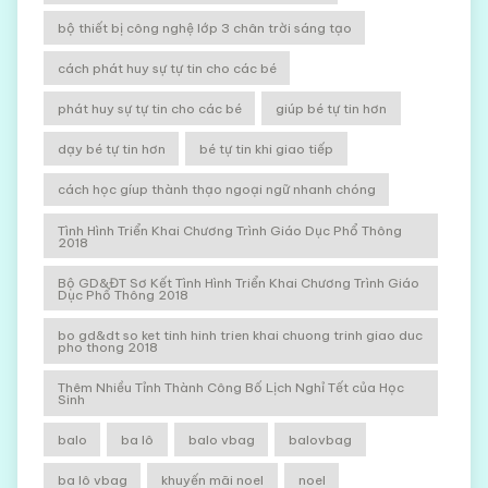
bộ thiết bị công nghệ lớp 3 chân trời sáng tạo
cách phát huy sự tự tin cho các bé
phát huy sự tự tin cho các bé
giúp bé tự tin hơn
dạy bé tự tin hơn
bé tự tin khi giao tiếp
cách học gíup thành thạo ngoại ngữ nhanh chóng
Tình Hình Triển Khai Chương Trình Giáo Dục Phổ Thông
2018
Bộ GD&ĐT Sơ Kết Tình Hình Triển Khai Chương Trình Giáo
Dục Phổ Thông 2018
bo gd&dt so ket tinh hinh trien khai chuong trinh giao duc
pho thong 2018
Thêm Nhiều Tỉnh Thành Công Bố Lịch Nghỉ Tết của Học
Sinh
balo
ba lô
balo vbag
balovbag
ba lô vbag
khuyến mãi noel
noel