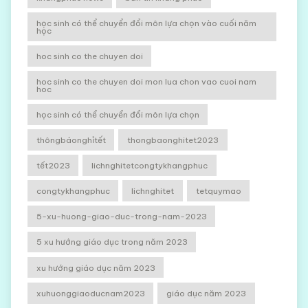
học sinh có thể chuyển đổi môn lựa chọn vào cuối năm
học
hoc sinh co the chuyen doi
hoc sinh co the chuyen doi mon lua chon vao cuoi nam
hoc
học sinh có thể chuyển đổi môn lựa chọn
thôngbáonghỉtết
thongbaonghitet2023
tết2023
lichnghitetcongtykhangphuc
congtykhangphuc
lichnghitet
tetquymao
5-xu-huong-giao-duc-trong-nam-2023
5 xu hướng giáo dục trong năm 2023
xu hướng giáo dục năm 2023
xuhuonggiaoducnam2023
giáo dục năm 2023