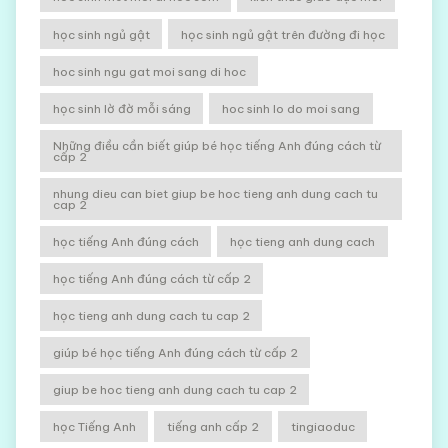
học sinh ngủ gật
học sinh ngủ gật trên đường đi học
hoc sinh ngu gat moi sang di hoc
học sinh lờ đờ mỗi sáng
hoc sinh lo do moi sang
Những điều cần biết giúp bé học tiếng Anh đúng cách từ
cấp 2
nhung dieu can biet giup be hoc tieng anh dung cach tu
cap 2
học tiếng Anh đúng cách
học tieng anh dung cach
học tiếng Anh đúng cách từ cấp 2
học tieng anh dung cach tu cap 2
giúp bé học tiếng Anh đúng cách từ cấp 2
giup be hoc tieng anh dung cach tu cap 2
học Tiếng Anh
tiếng anh cấp 2
tingiaoduc