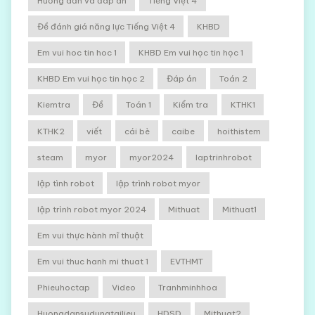
Hướng dẫn và đáp án
Tiếng Việt 4
Đề đánh giá năng lực Tiếng Việt 4
KHBD
Em vui hoc tin hoc 1
KHBD Em vui học tin học 1
KHBD Em vui học tin học 2
Đáp án
Toán 2
Kiemtra
Đề
Toán 1
Kiểm tra
KTHK1
KTHK2
viết
cái bè
caibe
hoithistem
steam
myor
myor2024
laptrinhrobot
lập tình robot
lập trình robot myor
lập trình robot myor 2024
Mithuat
Mithuat1
Em vui thực hành mĩ thuật
Em vui thuc hanh mi thuat 1
EVTHMT
Phieuhoctap
Video
Tranhminhhoa
Huongdansudungtailieu
HDSD
Mithuat2