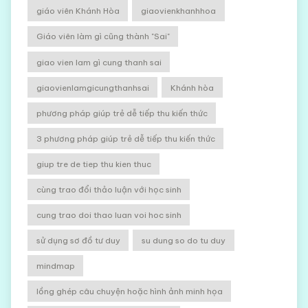
giáo viên Khánh Hòa
giaovienkhanhhoa
Giáo viên làm gì cũng thành "Sai"
giao vien lam gì cung thanh sai
giaovienlamgicungthanhsai
Khánh hòa
phương pháp giúp trẻ dễ tiếp thu kiến thức
3 phương pháp giúp trẻ dễ tiếp thu kiến thức
giup tre de tiep thu kien thuc
cùng trao đổi thảo luận với học sinh
cung trao doi thao luan voi hoc sinh
sử dụng sơ đồ tư duy
su dung so do tu duy
mindmap
lồng ghép câu chuyện hoặc hình ảnh minh họa