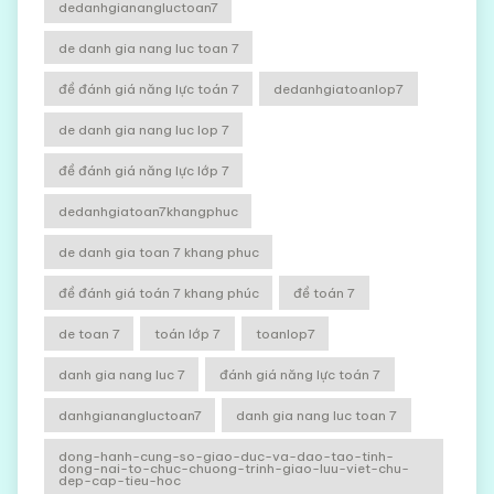
dedanhgianangluctoan7
de danh gia nang luc toan 7
đề đánh giá năng lực toán 7
dedanhgiatoanlop7
de danh gia nang luc lop 7
đề đánh giá năng lực lớp 7
dedanhgiatoan7khangphuc
de danh gia toan 7 khang phuc
đề đánh giá toán 7 khang phúc
đề toán 7
de toan 7
toán lớp 7
toanlop7
danh gia nang luc 7
đánh giá năng lực toán 7
danhgianangluctoan7
danh gia nang luc toan 7
dong-hanh-cung-so-giao-duc-va-dao-tao-tinh-
dong-nai-to-chuc-chuong-trinh-giao-luu-viet-chu-
dep-cap-tieu-hoc