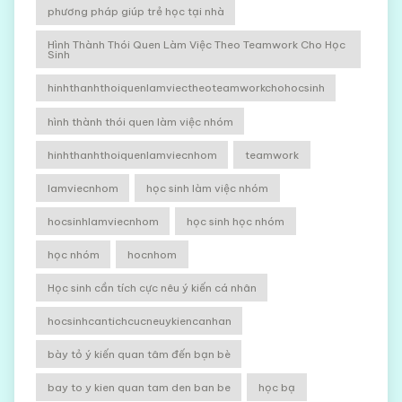
phương pháp giúp trẻ học tại nhà
Hình Thành Thói Quen Làm Việc Theo Teamwork Cho Học
Sinh
hinhthanhthoiquenlamviectheoteamworkchohocsinh
hình thành thói quen làm việc nhóm
hinhthanhthoiquenlamviecnhom
teamwork
lamviecnhom
học sinh làm việc nhóm
hocsinhlamviecnhom
học sinh học nhóm
học nhóm
hocnhom
Học sinh cần tích cực nêu ý kiến cá nhân
hocsinhcantichcucneuykiencanhan
bày tỏ ý kiến quan tâm đến bạn bè
bay to y kien quan tam den ban be
học bạ