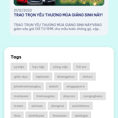
21/12/2022
TRAO TRỌN YÊU THƯƠNG MÙA GIÁNG SINH NÀY!
TRAO TRỌN YÊU THƯƠNG MÙA GIÁNG SINH NÀY!VBAG
giảm sâu giá CHỈ TỪ 199K cho mẫu balo chống gù, cặp
laptop túi hộp.Và giám giá đồng giá 249K cho tất cả sản
phẩm còn lại trong tại cửa hàng VBAG. ------...
Tags
sự kiện
học tập
công việc
Trẻ em
giáo dục
taphuan
khangphuc
tinhoc
phattriennangluc
dulich
singgapore
malaysia
tremaugiao
daycon
congngheso
treem
antoan
dongnai
sachtinhoc
thcs
binhthuan
thaoluan
danhgia