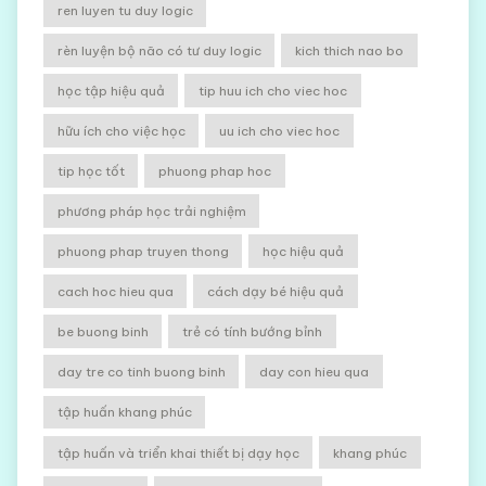
ren luyen tu duy logic
rèn luyện bộ não có tư duy logic
kich thich nao bo
học tập hiệu quả
tip huu ich cho viec hoc
hữu ích cho việc học
uu ich cho viec hoc
tip học tốt
phuong phap hoc
phương pháp học trải nghiệm
phuong phap truyen thong
học hiệu quả
cach hoc hieu qua
cách dạy bé hiệu quả
be buong binh
trẻ có tính bướng bỉnh
day tre co tinh buong binh
day con hieu qua
tập huấn khang phúc
tập huấn và triển khai thiết bị dạy học
khang phúc