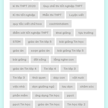
kì thi THPT 2020
Quy chế thi tốt nghiệp THPT
Kì thi tốt nghiệp
Miễn thi THPT
Luyện viết
quy tắc viết chữ hoa
cachtinhdiem
điểm xét tốt nghiệp THPT
khai giảng
tựu trường
STEM
giáo án Tin lớp 5
bài giảng Tin học
giáo án
soạn giáo án
bài giảng Tin lớp 5
bài giảng
đời sống
lắng nghe con
giáo án Tin lớp 4
Tin lớp 4
Tin lớp 3
Tin lớp 3
thói quen
dạy con
vật nuôi
việc nhà
dọn giường ngủ
lau dọn
chăm sóc
phần mềm
ứng dụng Tin học
ppct
ppct Tin học
giáo án Tin học
Tin học lớp 2