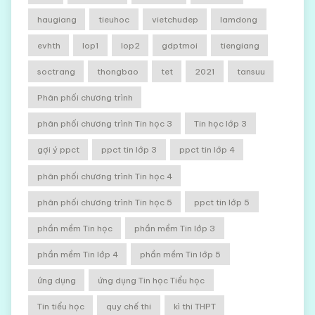
haugiang
tieuhoc
vietchudep
lamdong
evhth
lop1
lop2
gdptmoi
tiengiang
soctrang
thongbao
tet
2021
tansuu
Phân phối chương trình
phân phối chương trình Tin học 3
Tin học lớp 3
gợi ý ppct
ppct tin lớp 3
ppct tin lớp 4
phân phối chương trình Tin học 4
phân phối chương trình Tin học 5
ppct tin lớp 5
phần mềm Tin học
phần mềm Tin lớp 3
phần mềm Tin lớp 4
phần mềm Tin lớp 5
ứng dụng
ứng dụng Tin học Tiểu học
Tin tiểu học
quy chế thi
kì thi THPT