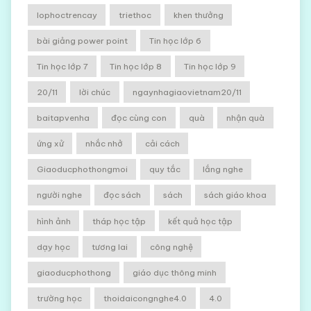
lophoctrencay
triethoc
khen thưởng
bài giảng power point
Tin học lớp 6
Tin học lớp 7
Tin học lớp 8
Tin học lớp 9
20/11
lời chúc
ngaynhagiaovietnam20/11
baitapvenha
đọc cùng con
quà
nhận quà
ứng xử
nhắc nhở
cải cách
Giaoducphothongmoi
quy tắc
lắng nghe
người nghe
đọc sách
sách
sách giáo khoa
hình ảnh
tháp học tập
kết quả học tập
dạy học
tương lai
công nghệ
giaoducphothong
giáo dục thông minh
trường học
thoidaicongnghe4.0
4.0