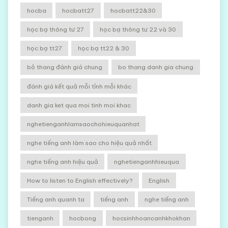
hocba
hocbatt27
hocbatt22&30
học bạ thông tư 27
học bạ thông tư 22 và 30
học bạ tt27
học bạ tt22 & 30
bỏ thang đánh giá chung
bo thang danh gia chung
đánh giá kết quả mỗi tỉnh mỗi khác
danh gia ket qua moi tinh moi khac
nghetienganhlamsaochohieuquanhat
nghe tiếng anh làm sao cho hiệu quả nhất
nghe tiếng anh hiệu quả
nghetienganhhieuqua
How to listen to English effectively?
English
Tiếng anh quanh ta
tiếng anh
nghe tiếng anh
tienganh
hocbong
hocsinhhoancanhkhokhan