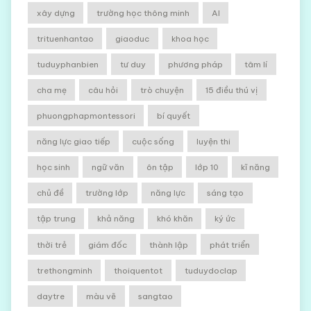
xây dựng
trường học thông minh
AI
trituenhantao
giaoduc
khoa học
tuduyphanbien
tư duy
phương pháp
tâm lí
cha mẹ
câu hỏi
trò chuyện
15 điều thú vị
phuongphapmontessori
bí quyết
năng lực giao tiếp
cuộc sống
luyện thi
học sinh
ngữ văn
ôn tập
lớp 10
kĩ năng
chủ đề
trường lớp
năng lực
sáng tạo
tập trung
khả năng
khó khăn
ký ức
thời trẻ
giám đốc
thành lập
phát triển
trethongminh
thoiquentot
tuduydoclap
daytre
màu vẽ
sangtao