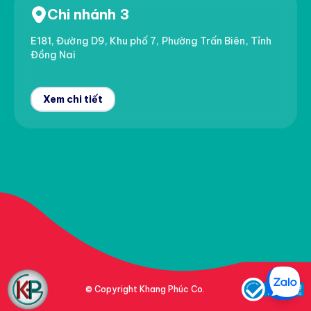
Chi nhánh 3
E181, Đường D9, Khu phố 7, Phường Trấn Biên, Tỉnh
Đồng Nai
Xem chi tiết
© Copyright Khang Phúc Co.