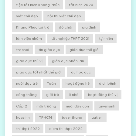
tiệc tất niên Khang Phúc
tất niên 2020
viết chữ đẹp
hội thi viết chữ đẹp
Khang Phúc tài trợ
đồ chơi
gia đình
làm việc nhóm
tốt nghiệp THPT 2021
tự nhiên
trochoi
tin giáo dục
giáo dục thế giới
giáo dục thú vị
giáo dục phần lan
giáo dục tốt nhất thế giới
du hoc duc
nuôi dạy trẻ
Toán
hoạt động hè
dịch bệnh
căng thẳng
giới trẻ
ở nhà
hoạt động thú vị
Cấp 2
môi trường
nuôi dạy con
tuyensinh
hocsinh
TPHCM
tuyenthang
uutien
thi thpt 2022
diem thi thpt 2022