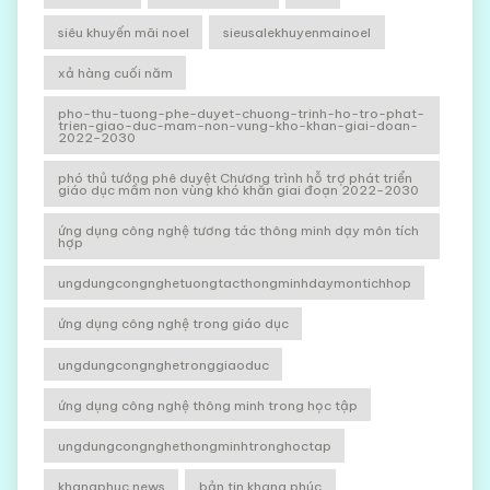
siêu khuyến mãi noel
sieusalekhuyenmainoel
xả hàng cuối năm
pho-thu-tuong-phe-duyet-chuong-trinh-ho-tro-phat-
trien-giao-duc-mam-non-vung-kho-khan-giai-doan-
2022-2030
phó thủ tướng phê duyệt Chương trình hỗ trợ phát triển
giáo dục mầm non vùng khó khăn giai đoạn 2022-2030
ứng dụng công nghệ tương tác thông minh dạy môn tích
hợp
ungdungcongnghetuongtacthongminhdaymontichhop
ứng dụng công nghệ trong giáo dục
ungdungcongnghetronggiaoduc
ứng dụng công nghệ thông minh trong học tập
ungdungcongnghethongminhtronghoctap
khangphuc news
bản tin khang phúc