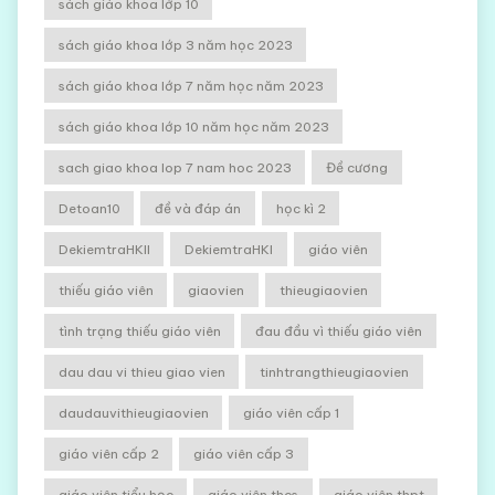
sách giáo khoa lớp 10
sách giáo khoa lớp 3 năm học 2023
sách giáo khoa lớp 7 năm học năm 2023
sách giáo khoa lớp 10 năm học năm 2023
sach giao khoa lop 7 nam hoc 2023
Đề cương
Detoan10
đề và đáp án
học kì 2
DekiemtraHKII
DekiemtraHKI
giáo viên
thiếu giáo viên
giaovien
thieugiaovien
tình trạng thiếu giáo viên
đau đầu vì thiếu giáo viên
dau dau vi thieu giao vien
tinhtrangthieugiaovien
daudauvithieugiaovien
giáo viên cấp 1
giáo viên cấp 2
giáo viên cấp 3
giáo viên tiểu học
giáo viên thcs
giáo viên thpt