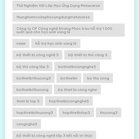
Thử Nghiệm Với Lớp Học Ứng Dụng Metaverse
thunghiemvoilophocungdungmetaverse
Công ty CP Công nghệ Khang Phúc trao hỗ trợ 1.000
suất quà cho học sinh vùng lũ
news
hỗ trợ học sinh vùng lũ
bộ thiết bị công nghệ 3
bộ thiết bị thủ công 3
bộ thủ công lớp 3
bothietbicongnghe3
bothietbithucong3
bothietbi
bo thu cong
bothietbithucong
bo thiet bi cong nghe
thiet bi lop 3
hopthietbicongnghe3
hopthietbithucong3
hopthietbilop3
thucong3
congnghe3
bộ thiết bị công nghệ lớp 3 kết nối tri thức