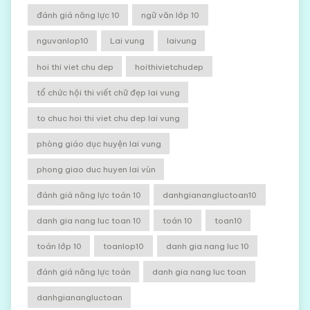
đánh giá năng lực 10
ngữ văn lớp 10
nguvanlop10
Lai vung
laivung
hoi thi viet chu dep
hoithivietchudep
tổ chức hội thi viết chữ đẹp lai vung
to chuc hoi thi viet chu dep lai vung
phòng giáo dục huyện lai vung
phong giao duc huyen lai vùn
đánh giá năng lực toán 10
danhgianangluctoan10
danh gia nang luc toan 10
toán 10
toan10
toán lớp 10
toanlop10
danh gia nang luc 10
đánh giá năng lực toán
danh gia nang luc toan
danhgianangluctoan