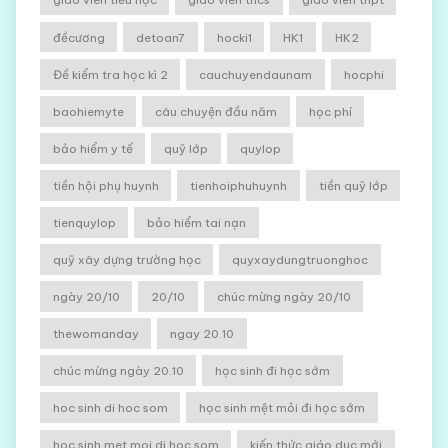
đềcương
detoan7
hocki1
HK1
HK2
Đề kiểm tra học kì 2
cauchuyendaunam
hocphi
baohiemyte
câu chuyện đầu năm
học phí
bảo hiểm y tế
quỹ lớp
quylop
tiền hội phụ huynh
tienhoiphuhuynh
tiền quỹ lớp
tienquylop
bảo hiểm tai nạn
quỹ xây dựng trường học
quyxaydungtruonghoc
ngày 20/10
20/10
chúc mừng ngày 20/10
thewomanday
ngay 20.10
chúc mừng ngày 20.10
học sinh đi học sớm
hoc sinh di hoc som
học sinh mệt mỏi đi học sớm
hoc sinh met moi di hoc som
kiến thức giáo dục mới