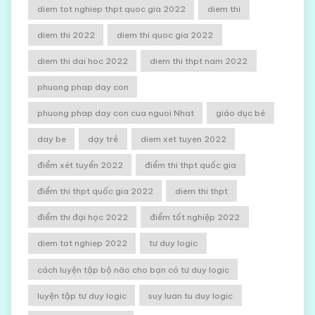
diem tot nghiep thpt quoc gia 2022
diem thi
diem thi 2022
diem thi quoc gia 2022
diem thi dai hoc 2022
diem thi thpt nam 2022
phuong phap day con
phuong phap day con cua nguoi Nhat
giáo dục bé
day be
dạy trẻ
diem xet tuyen 2022
điểm xét tuyển 2022
điểm thi thpt quốc gia
điểm thi thpt quốc gia 2022
diem thi thpt
điểm thi đại học 2022
điểm tốt nghiệp 2022
diem tot nghiep 2022
tư duy logic
cách luyện tập bộ não cho bạn có tư duy logic
luyện tập tư duy logic
suy luan tu duy logic