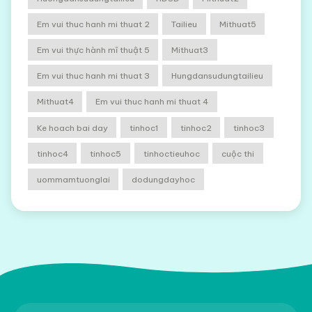
Em vui thuc hanh mi thuat 2
Tailieu
Mithuat5
Em vui thực hành mĩ thuật 5
Mithuat3
Em vui thuc hanh mi thuat 3
Hungdansudungtailieu
Mithuat4
Em vui thuc hanh mi thuat 4
Ke hoach bai day
tinhoc1
tinhoc2
tinhoc3
tinhoc4
tinhoc5
tinhoctieuhoc
cuộc thi
uommamtuonglai
dodungdayhoc