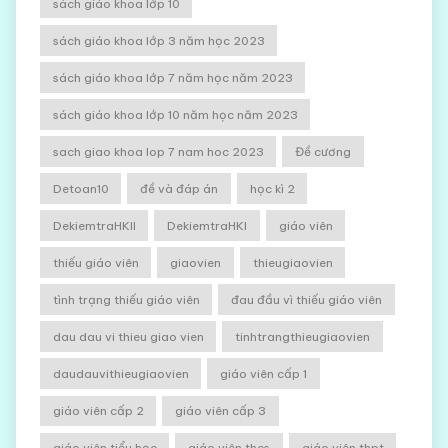
sách giáo khoa lớp 10
sách giáo khoa lớp 3 năm học 2023
sách giáo khoa lớp 7 năm học năm 2023
sách giáo khoa lớp 10 năm học năm 2023
sach giao khoa lop 7 nam hoc 2023
Đề cương
Detoan10
đề và đáp án
học kì 2
DekiemtraHKII
DekiemtraHKI
giáo viên
thiếu giáo viên
giaovien
thieugiaovien
tình trạng thiếu giáo viên
đau đầu vì thiếu giáo viên
dau dau vi thieu giao vien
tinhtrangthieugiaovien
daudauvithieugiaovien
giáo viên cấp 1
giáo viên cấp 2
giáo viên cấp 3
giáo viên tiểu học
giáo viên thcs
giáo viên thpt