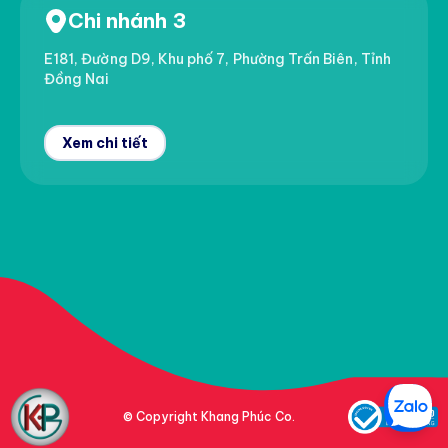
Chi nhánh 3
E181, Đường D9, Khu phố 7, Phường Trấn Biên, Tỉnh
Đồng Nai
Xem chi tiết
© Copyright Khang Phúc Co.