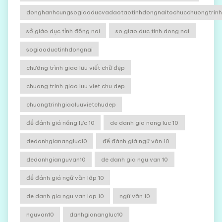
donghanhcungsogiaoducvadaotaotinhdongnaitochucchuongtrinhg
sở giáo dục tỉnh đồng nai
so giao duc tinh dong nai
sogiaoductinhdongnai
chương trình giao lưu viết chữ đẹp
chuong trinh giao luu viet chu dep
chuongtrinhgiaoluuvietchudep
đề đánh giá năng lực 10
de danh gia nang luc 10
dedanhgianangluc10
đề đánh giá ngữ văn 10
dedanhgianguvan10
de danh gia ngu van 10
đề đánh giá ngữ văn lớp 10
de danh gia ngu van lop 10
ngữ văn 10
nguvan10
danhgianangluc10