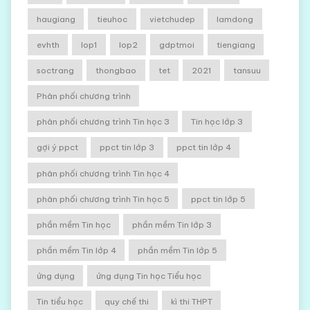
haugiang
tieuhoc
vietchudep
lamdong
evhth
lop1
lop2
gdptmoi
tiengiang
soctrang
thongbao
tet
2021
tansuu
Phân phối chương trình
phân phối chương trình Tin học 3
Tin học lớp 3
gợi ý ppct
ppct tin lớp 3
ppct tin lớp 4
phân phối chương trình Tin học 4
phân phối chương trình Tin học 5
ppct tin lớp 5
phần mềm Tin học
phần mềm Tin lớp 3
phần mềm Tin lớp 4
phần mềm Tin lớp 5
ứng dụng
ứng dụng Tin học Tiểu học
Tin tiểu học
quy chế thi
kì thi THPT