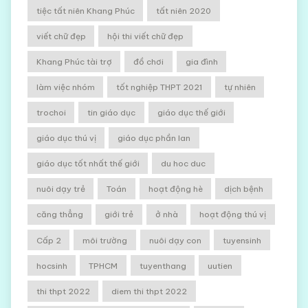
tiệc tất niên Khang Phúc
tất niên 2020
viết chữ đẹp
hội thi viết chữ đẹp
Khang Phúc tài trợ
đồ chơi
gia đình
làm việc nhóm
tốt nghiệp THPT 2021
tự nhiên
trochoi
tin giáo dục
giáo dục thế giới
giáo dục thú vị
giáo dục phần lan
giáo dục tốt nhất thế giới
du hoc duc
nuôi dạy trẻ
Toán
hoạt động hè
dịch bệnh
căng thẳng
giới trẻ
ở nhà
hoạt động thú vị
Cấp 2
môi trường
nuôi dạy con
tuyensinh
hocsinh
TPHCM
tuyenthang
uutien
thi thpt 2022
diem thi thpt 2022