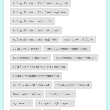
hướng dẫn ôn thi lớp 10 môn tiếng anh
hướng dẫn ôn thi lớp 10 môn ngữ văn
hướng dẫn ôn thi môn toán
hướng dẫn ôn thi môn tiếng anh
hướng dẫn ôn thi môn ngữ văn
sách luyện thi lớp 10
sachluyenthilop10
huongdanonthimontienganh
huongdanonthimontoan
huongdanonthimonnguvan
sứ giả 9x mang tiếng việt ra thế giới
sugia9xmangtiengvietrathegioi
muôn lý do yêu tiếng việt
muonlydoyeutiengviet
thành quả từ nỗ lực
thanhquatunoluc
nguvanlop7
danhgiananglucnguvan