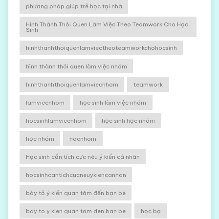
phương pháp giúp trẻ học tại nhà
Hình Thành Thói Quen Làm Việc Theo Teamwork Cho Học
Sinh
hinhthanhthoiquenlamviectheoteamworkchohocsinh
hình thành thói quen làm việc nhóm
hinhthanhthoiquenlamviecnhom
teamwork
lamviecnhom
học sinh làm việc nhóm
hocsinhlamviecnhom
học sinh học nhóm
học nhóm
hocnhom
Học sinh cần tích cực nêu ý kiến cá nhân
hocsinhcantichcucneuykiencanhan
bày tỏ ý kiến quan tâm đến bạn bè
bay to y kien quan tam den ban be
học bạ