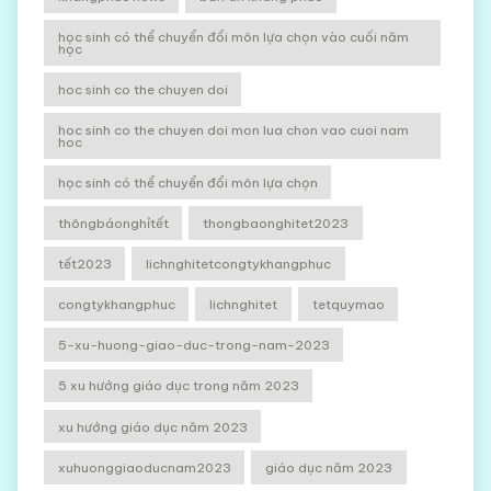
học sinh có thể chuyển đổi môn lựa chọn vào cuối năm
học
hoc sinh co the chuyen doi
hoc sinh co the chuyen doi mon lua chon vao cuoi nam
hoc
học sinh có thể chuyển đổi môn lựa chọn
thôngbáonghỉtết
thongbaonghitet2023
tết2023
lichnghitetcongtykhangphuc
congtykhangphuc
lichnghitet
tetquymao
5-xu-huong-giao-duc-trong-nam-2023
5 xu hướng giáo dục trong năm 2023
xu hướng giáo dục năm 2023
xuhuonggiaoducnam2023
giáo dục năm 2023