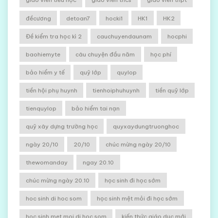
đềcương
detoan7
hocki1
HK1
HK2
Đề kiểm tra học kì 2
cauchuyendaunam
hocphi
baohiemyte
câu chuyện đầu năm
học phí
bảo hiểm y tế
quỹ lớp
quylop
tiền hội phụ huynh
tienhoiphuhuynh
tiền quỹ lớp
tienquylop
bảo hiểm tai nạn
quỹ xây dựng trường học
quyxaydungtruonghoc
ngày 20/10
20/10
chúc mừng ngày 20/10
thewomanday
ngay 20.10
chúc mừng ngày 20.10
học sinh đi học sớm
hoc sinh di hoc som
học sinh mệt mỏi đi học sớm
hoc sinh met moi di hoc som
kiến thức giáo dục mới