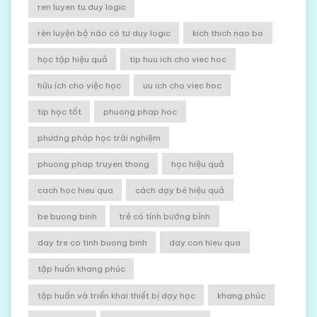
ren luyen tu duy logic
rèn luyện bộ não có tư duy logic
kich thich nao bo
học tập hiệu quả
tip huu ich cho viec hoc
hữu ích cho việc học
uu ich cho viec hoc
tip học tốt
phuong phap hoc
phương pháp học trải nghiệm
phuong phap truyen thong
học hiệu quả
cach hoc hieu qua
cách dạy bé hiệu quả
be buong binh
trẻ có tính bướng bỉnh
day tre co tinh buong binh
day con hieu qua
tập huấn khang phúc
tập huấn và triển khai thiết bị dạy học
khang phúc