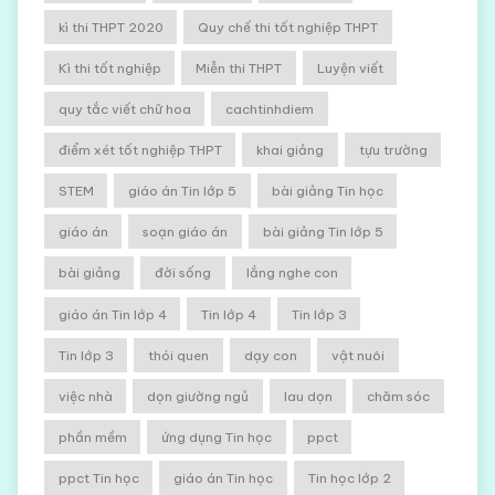
kì thi THPT 2020
Quy chế thi tốt nghiệp THPT
Kì thi tốt nghiệp
Miễn thi THPT
Luyện viết
quy tắc viết chữ hoa
cachtinhdiem
điểm xét tốt nghiệp THPT
khai giảng
tựu trường
STEM
giáo án Tin lớp 5
bài giảng Tin học
giáo án
soạn giáo án
bài giảng Tin lớp 5
bài giảng
đời sống
lắng nghe con
giáo án Tin lớp 4
Tin lớp 4
Tin lớp 3
Tin lớp 3
thói quen
dạy con
vật nuôi
việc nhà
dọn giường ngủ
lau dọn
chăm sóc
phần mềm
ứng dụng Tin học
ppct
ppct Tin học
giáo án Tin học
Tin học lớp 2