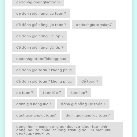
dedanhgianangluctoan7
de danh gia nang luc toan 7
đề đánh giá năng lực toán 7
dedanhgiatoanlop7
de danh gia nang luc lop 7
đề đánh giá năng lực lớp 7
dedanhgiatoan7khangphuc
de danh gia toan 7 khang phuc
đề đánh giá toán 7 khang phúc
đề toán 7
de toan 7
toán lớp 7
toanlop7
danh gia nang luc 7
đánh giá năng lực toán 7
danhgianangluctoan7
danh gia nang luc toan 7
dong-hanh-cung-so-giao-duc-va-dao-tao-tinh-
dong-nai-to-chuc-chuong-trinh-giao-luu-viet-chu-
dep-cap-tieu-hoc