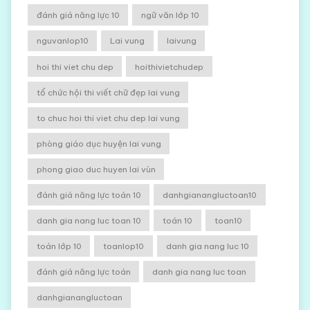
đánh giá năng lực 10
ngữ văn lớp 10
nguvanlop10
Lai vung
laivung
hoi thi viet chu dep
hoithivietchudep
tổ chức hội thi viết chữ đẹp lai vung
to chuc hoi thi viet chu dep lai vung
phòng giáo dục huyện lai vung
phong giao duc huyen lai vùn
đánh giá năng lực toán 10
danhgianangluctoan10
danh gia nang luc toan 10
toán 10
toan10
toán lớp 10
toanlop10
danh gia nang luc 10
đánh giá năng lực toán
danh gia nang luc toan
danhgianangluctoan