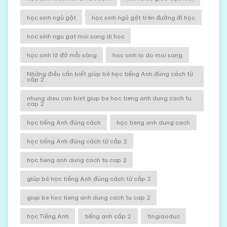
học sinh ngủ gật
học sinh ngủ gật trên đường đi học
hoc sinh ngu gat moi sang di hoc
học sinh lờ đờ mỗi sáng
hoc sinh lo do moi sang
Những điều cần biết giúp bé học tiếng Anh đúng cách từ
cấp 2
nhung dieu can biet giup be hoc tieng anh dung cach tu
cap 2
học tiếng Anh đúng cách
học tieng anh dung cach
học tiếng Anh đúng cách từ cấp 2
học tieng anh dung cach tu cap 2
giúp bé học tiếng Anh đúng cách từ cấp 2
giup be hoc tieng anh dung cach tu cap 2
học Tiếng Anh
tiếng anh cấp 2
tingiaoduc