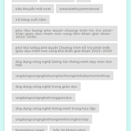
siêu khuyến mãi noel
sieusalekhuyenmainoel
xả hàng cuối năm
pho-thu-tuong-phe-duyet-chuong-trinh-ho-tro-phat-
trien-giao-duc-mam-non-vung-kho-khan-giai-doan-
2022-2030
phó thủ tướng phê duyệt Chương trình hỗ trợ phát triển
giáo dục mầm non vùng khó khăn giai đoạn 2022-2030
ứng dụng công nghệ tương tác thông minh dạy môn tích
hợp
ungdungcongnghetuongtacthongminhdaymontichhop
ứng dụng công nghệ trong giáo dục
ungdungcongnghetronggiaoduc
ứng dụng công nghệ thông minh trong học tập
ungdungcongnghethongminhtronghoctap
khangphuc news
bản tin khang phúc