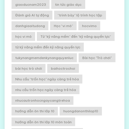
giaoducnam2023
tin tức giáo dục
Đánh giá AI tự động
“trình bày” lộ trình học tập
danhgiaaitudong
Học “vi mô”
hocvimo
học vi mô
Từ “kỹ năng mềm” đến “kỹ năng quyền lực”
từ kỹ năng mềm đến kỹ năng quyền lực
tukynangmemdenkynangquyenluc
Bài học "Trò chơi"
bài học trò chơi
baihoctrochoi
Nhu cầu “trốn học” ngày càng trẻ hóa
nhu cầu trốn học ngày càng trẻ hóa
nhucautronhocngaycangtrehoa
hướng dẫn ôn thi lớp 10
huongdanonthilop10
hướng dẫn ôn thi lớp 10 môn toán