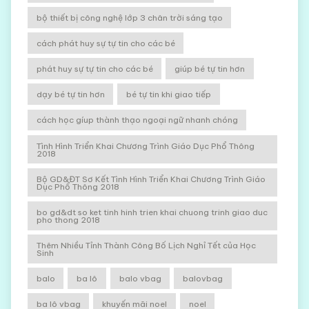
bộ thiết bị công nghệ lớp 3 chân trời sáng tạo
cách phát huy sự tự tin cho các bé
phát huy sự tự tin cho các bé
giúp bé tự tin hơn
dạy bé tự tin hơn
bé tự tin khi giao tiếp
cách học gíup thành thạo ngoại ngữ nhanh chóng
Tình Hình Triển Khai Chương Trình Giáo Dục Phổ Thông
2018
Bộ GD&ĐT Sơ Kết Tình Hình Triển Khai Chương Trình Giáo
Dục Phổ Thông 2018
bo gd&dt so ket tinh hinh trien khai chuong trinh giao duc
pho thong 2018
Thêm Nhiều Tỉnh Thành Công Bố Lịch Nghỉ Tết của Học
Sinh
balo
ba lô
balo vbag
balovbag
ba lô vbag
khuyến mãi noel
noel