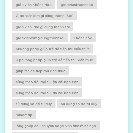
giáo viên Khánh Hòa
giaovienkhanhhoa
Giáo viên làm gì cũng thành "Sai"
giao vien lam gì cung thanh sai
giaovienlamgicungthanhsai
Khánh hòa
phương pháp giúp trẻ dễ tiếp thu kiến thức
3 phương pháp giúp trẻ dễ tiếp thu kiến thức
giup tre de tiep thu kien thuc
cùng trao đổi thảo luận với học sinh
cung trao doi thao luan voi hoc sinh
sử dụng sơ đồ tư duy
su dung so do tu duy
mindmap
lồng ghép câu chuyện hoặc hình ảnh minh họa