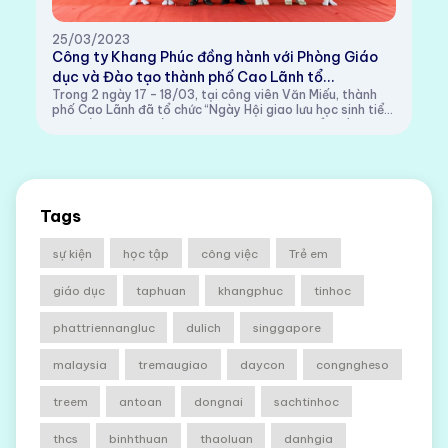
25/03/2023
Công ty Khang Phúc đồng hành với Phòng Giáo
dục và Đào tạo thành phố Cao Lãnh tổ...
Trong 2 ngày 17 – 18/03, tại công viên Văn Miếu, thành
phố Cao Lãnh đã tổ chức “Ngày Hội giao lưu học sinh tiểu
học cấp thành phố 2022 – 2023”. Công ty Cổ phần Công
nghệ Khang Phúc hân hạnh được đồ...
Tags
sự kiện
học tập
công việc
Trẻ em
giáo dục
taphuan
khangphuc
tinhoc
phattriennangluc
dulich
singgapore
malaysia
tremaugiao
daycon
congngheso
treem
antoan
dongnai
sachtinhoc
thcs
binhthuan
thaoluan
danhgia