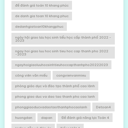
đề đánh giá toán 10 khang phúc
de danh gia toan 10 khang phuc
dedanhgiatoan10khangphuc
ngày hội giao lưu học sinh tiểu học cấp thành phố 2022 -
2023
ngay hoi giao luu hoc sinh tieu hoc cap thanh pho 2022
-2023
ngayhoigiaoluuhocsinhtieuhoccapthanhpho20222023
công viên văn miếu
congvienvanmieu
phòng giáo dục và đào tạo thành phố cao lãnh
phong giao duc va dao tao thanh pho cao lanh
phonggiaoducvadaotaothanhphocaolanh
Detoan4
huongdan
dapan
Đề đánh giá năng lực Toán 4