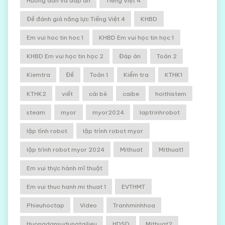
Hướng dẫn và đáp án
Tiếng Việt 4
Đề đánh giá năng lực Tiếng Việt 4
KHBD
Em vui hoc tin hoc 1
KHBD Em vui học tin học 1
KHBD Em vui học tin học 2
Đáp án
Toán 2
Kiemtra
Đề
Toán 1
Kiểm tra
KTHK1
KTHK2
viết
cái bè
caibe
hoithistem
steam
myor
myor2024
laptrinhrobot
lập tình robot
lập trình robot myor
lập trình robot myor 2024
Mithuat
Mithuat1
Em vui thực hành mĩ thuật
Em vui thuc hanh mi thuat 1
EVTHMT
Phieuhoctap
Video
Tranhminhhoa
Huongdansudungtailieu
HDSD
Mithuat2