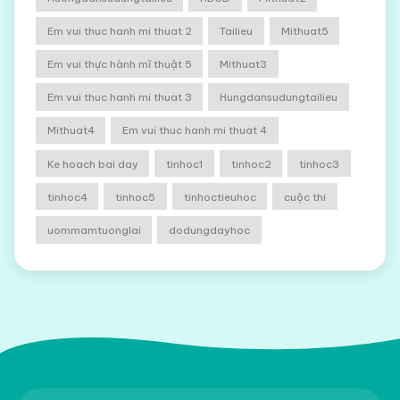
Em vui thuc hanh mi thuat 2
Tailieu
Mithuat5
Em vui thực hành mĩ thuật 5
Mithuat3
Em vui thuc hanh mi thuat 3
Hungdansudungtailieu
Mithuat4
Em vui thuc hanh mi thuat 4
Ke hoach bai day
tinhoc1
tinhoc2
tinhoc3
tinhoc4
tinhoc5
tinhoctieuhoc
cuộc thi
uommamtuonglai
dodungdayhoc