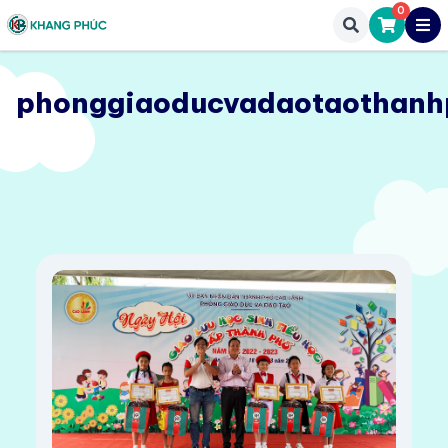
0
phonggiaoducvadaotaothanh