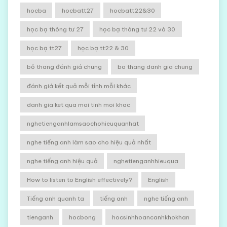
hocba
hocbatt27
hocbatt22&30
học bạ thông tư 27
học bạ thông tư 22 và 30
học bạ tt27
học bạ tt22 & 30
bỏ thang đánh giá chung
bo thang danh gia chung
đánh giá kết quả mỗi tỉnh mỗi khác
danh gia ket qua moi tinh moi khac
nghetienganhlamsaochohieuquanhat
nghe tiếng anh làm sao cho hiệu quả nhất
nghe tiếng anh hiệu quả
nghetienganhhieuqua
How to listen to English effectively?
English
Tiếng anh quanh ta
tiếng anh
nghe tiếng anh
tienganh
hocbong
hocsinhhoancanhkhokhan