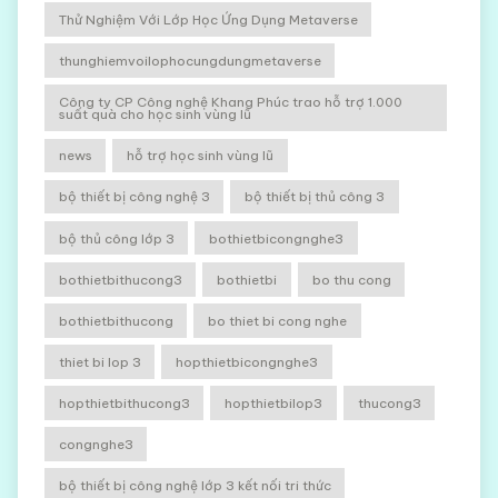
Thử Nghiệm Với Lớp Học Ứng Dụng Metaverse
thunghiemvoilophocungdungmetaverse
Công ty CP Công nghệ Khang Phúc trao hỗ trợ 1.000
suất quà cho học sinh vùng lũ
news
hỗ trợ học sinh vùng lũ
bộ thiết bị công nghệ 3
bộ thiết bị thủ công 3
bộ thủ công lớp 3
bothietbicongnghe3
bothietbithucong3
bothietbi
bo thu cong
bothietbithucong
bo thiet bi cong nghe
thiet bi lop 3
hopthietbicongnghe3
hopthietbithucong3
hopthietbilop3
thucong3
congnghe3
bộ thiết bị công nghệ lớp 3 kết nối tri thức