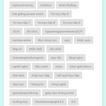
lophoctrencay
triethoc
khen thưởng
bài giảng power point
Tin học lớp 6
Tin học lớp 7
Tin học lớp 8
Tin học lớp 9
20/11
lời chúc
ngaynhagiaovietnam20/11
baitapvenha
đọc cùng con
quà
nhận quà
ứng xử
nhắc nhở
cải cách
Giaoducphothongmoi
quy tắc
lắng nghe
người nghe
đọc sách
sách
sách giáo khoa
hình ảnh
tháp học tập
kết quả học tập
dạy học
tương lai
công nghệ
giaoducphothong
giáo dục thông minh
trường học
thoidaicongnghe4.0
4.0