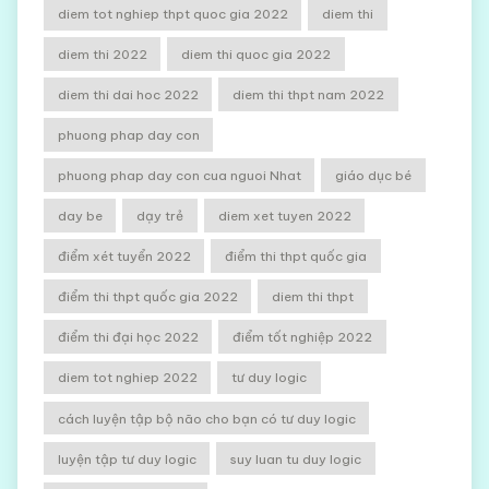
diem tot nghiep thpt quoc gia 2022
diem thi
diem thi 2022
diem thi quoc gia 2022
diem thi dai hoc 2022
diem thi thpt nam 2022
phuong phap day con
phuong phap day con cua nguoi Nhat
giáo dục bé
day be
dạy trẻ
diem xet tuyen 2022
điểm xét tuyển 2022
điểm thi thpt quốc gia
điểm thi thpt quốc gia 2022
diem thi thpt
điểm thi đại học 2022
điểm tốt nghiệp 2022
diem tot nghiep 2022
tư duy logic
cách luyện tập bộ não cho bạn có tư duy logic
luyện tập tư duy logic
suy luan tu duy logic