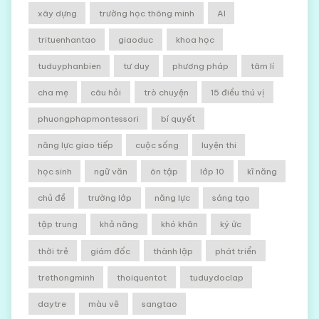
xây dựng
trường học thông minh
AI
trituenhantao
giaoduc
khoa học
tuduyphanbien
tư duy
phương pháp
tâm lí
cha mẹ
câu hỏi
trò chuyện
15 điều thú vị
phuongphapmontessori
bí quyết
năng lực giao tiếp
cuộc sống
luyện thi
học sinh
ngữ văn
ôn tập
lớp 10
kĩ năng
chủ đề
trường lớp
năng lực
sáng tạo
tập trung
khả năng
khó khăn
ký ức
thời trẻ
giám đốc
thành lập
phát triển
trethongminh
thoiquentot
tuduydoclap
daytre
màu vẽ
sangtao