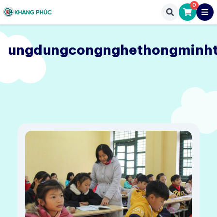
0
ungdungcongnghethongminht