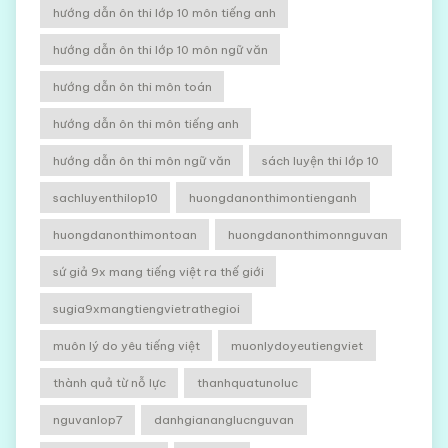
hướng dẫn ôn thi lớp 10 môn tiếng anh
hướng dẫn ôn thi lớp 10 môn ngữ văn
hướng dẫn ôn thi môn toán
hướng dẫn ôn thi môn tiếng anh
hướng dẫn ôn thi môn ngữ văn
sách luyện thi lớp 10
sachluyenthilop10
huongdanonthimontienganh
huongdanonthimontoan
huongdanonthimonnguvan
sứ giả 9x mang tiếng việt ra thế giới
sugia9xmangtiengvietrathegioi
muôn lý do yêu tiếng việt
muonlydoyeutiengviet
thành quả từ nỗ lực
thanhquatunoluc
nguvanlop7
danhgiananglucnguvan