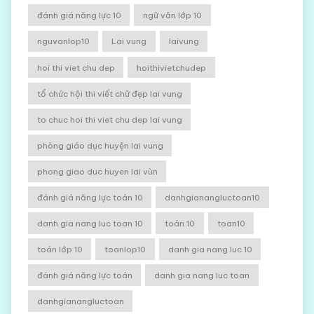
đánh giá năng lực 10
ngữ văn lớp 10
nguvanlop10
Lai vung
laivung
hoi thi viet chu dep
hoithivietchudep
tổ chức hội thi viết chữ đẹp lai vung
to chuc hoi thi viet chu dep lai vung
phòng giáo dục huyện lai vung
phong giao duc huyen lai vùn
đánh giá năng lực toán 10
danhgianangluctoan10
danh gia nang luc toan 10
toán 10
toan10
toán lớp 10
toanlop10
danh gia nang luc 10
đánh giá năng lực toán
danh gia nang luc toan
danhgianangluctoan