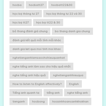
hocba
hocbatt27
hocbatt22&30
học bạ thông tư 27
học bạ thông tư 22 và 30
học bạ tt27
học bạ tt22 & 30
bỏ thang đánh giá chung
bo thang danh gia chung
đánh giá kết quả mỗi tỉnh mỗi khác
danh gia ket qua moi tinh moi khac
nghetienganhlamsaochohieuquanhat
nghe tiếng anh làm sao cho hiệu quả nhất
nghe tiếng anh hiệu quả
nghetienganhhieuqua
How to listen to English effectively?
English
Tiếng anh quanh ta
tiếng anh
nghe tiếng anh
tienganh
hocbong
hocsinhhoancanhkhokhan