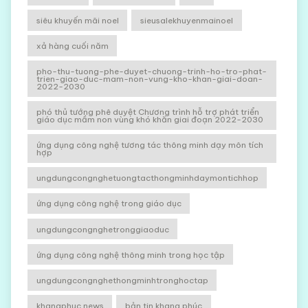
siêu khuyến mãi noel
sieusalekhuyenmainoel
xả hàng cuối năm
pho-thu-tuong-phe-duyet-chuong-trinh-ho-tro-phat-
trien-giao-duc-mam-non-vung-kho-khan-giai-doan-
2022-2030
phó thủ tướng phê duyệt Chương trình hỗ trợ phát triển
giáo dục mầm non vùng khó khăn giai đoạn 2022-2030
ứng dụng công nghệ tương tác thông minh dạy môn tích
hợp
ungdungcongnghetuongtacthongminhdaymontichhop
ứng dụng công nghệ trong giáo dục
ungdungcongnghetronggiaoduc
ứng dụng công nghệ thông minh trong học tập
ungdungcongnghethongminhtronghoctap
khangphuc news
bản tin khang phúc