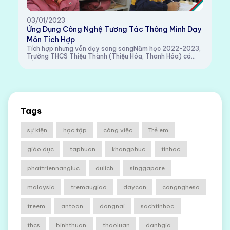
03/01/2023
Ứng Dụng Công Nghệ Tương Tác Thông Minh Dạy
Môn Tích Hợp
Tích hợp nhưng vẫn dạy song songNăm học 2022-2023,
Trường THCS Thiệu Thành (Thiệu Hóa, Thanh Hóa) có
tổng số hơn 280 học sinh, phân thành 8 lớp. Đối với
Chương trình Giáo dục phổ thông 2018 áp dụng...
Tags
sự kiện
học tập
công việc
Trẻ em
giáo dục
taphuan
khangphuc
tinhoc
phattriennangluc
dulich
singgapore
malaysia
tremaugiao
daycon
congngheso
treem
antoan
dongnai
sachtinhoc
thcs
binhthuan
thaoluan
danhgia