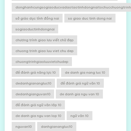
donghanhcungsogiaoducvadaotaotinhdongnaitochucchuongtrinhg
sở giáo dục tỉnh đồng nai
so giao duc tinh dong nai
sogiaoductinhdongnai
chương trình giao lưu viết chữ đẹp
chuong trinh giao luu viet chu dep
chuongtrinhgiaoluuvietchudep
đề đánh giá năng lực 10
de danh gia nang luc 10
dedanhgianangluc10
đề đánh giá ngữ văn 10
dedanhgianguvan10
de danh gia ngu van 10
đề đánh giá ngữ văn lớp 10
de danh gia ngu van lop 10
ngữ văn 10
nguvan10
danhgianangluc10