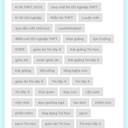
kì thi THPT 2020
Quy chế thi tốt nghiệp THPT
Kì thi tốt nghiệp
Miễn thi THPT
Luyện viết
quy tắc viết chữ hoa
cachtinhdiem
điểm xét tốt nghiệp THPT
khai giảng
tựu trường
STEM
giáo án Tin lớp 5
bài giảng Tin học
giáo án
soạn giáo án
bài giảng Tin lớp 5
bài giảng
đời sống
lắng nghe con
giáo án Tin lớp 4
Tin lớp 4
Tin lớp 3
Tin lớp 3
thói quen
dạy con
vật nuôi
việc nhà
dọn giường ngủ
lau dọn
chăm sóc
phần mềm
ứng dụng Tin học
ppct
ppct Tin học
giáo án Tin học
Tin học lớp 2