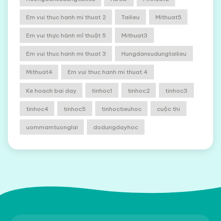
Em vui thuc hanh mi thuat 2
Tailieu
Mithuat5
Em vui thực hành mĩ thuật 5
Mithuat3
Em vui thuc hanh mi thuat 3
Hungdansudungtailieu
Mithuat4
Em vui thuc hanh mi thuat 4
Ke hoach bai day
tinhoc1
tinhoc2
tinhoc3
tinhoc4
tinhoc5
tinhoctieuhoc
cuộc thi
uommamtuonglai
dodungdayhoc