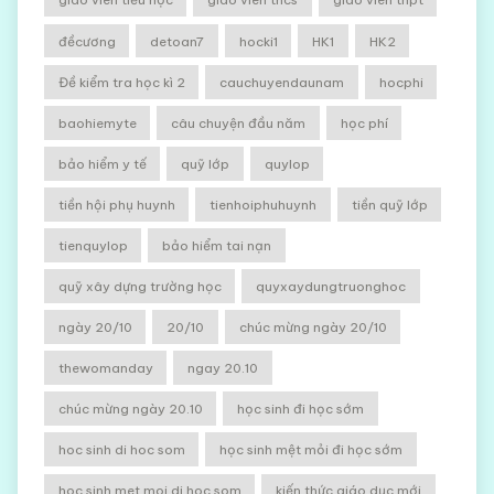
đềcương
detoan7
hocki1
HK1
HK2
Đề kiểm tra học kì 2
cauchuyendaunam
hocphi
baohiemyte
câu chuyện đầu năm
học phí
bảo hiểm y tế
quỹ lớp
quylop
tiền hội phụ huynh
tienhoiphuhuynh
tiền quỹ lớp
tienquylop
bảo hiểm tai nạn
quỹ xây dựng trường học
quyxaydungtruonghoc
ngày 20/10
20/10
chúc mừng ngày 20/10
thewomanday
ngay 20.10
chúc mừng ngày 20.10
học sinh đi học sớm
hoc sinh di hoc som
học sinh mệt mỏi đi học sớm
hoc sinh met moi di hoc som
kiến thức giáo dục mới