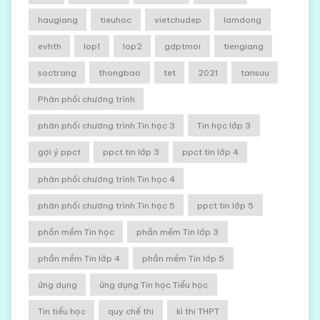
haugiang
tieuhoc
vietchudep
lamdong
evhth
lop1
lop2
gdptmoi
tiengiang
soctrang
thongbao
tet
2021
tansuu
Phân phối chương trình
phân phối chương trình Tin học 3
Tin học lớp 3
gợi ý ppct
ppct tin lớp 3
ppct tin lớp 4
phân phối chương trình Tin học 4
phân phối chương trình Tin học 5
ppct tin lớp 5
phần mềm Tin học
phần mềm Tin lớp 3
phần mềm Tin lớp 4
phần mềm Tin lớp 5
ứng dụng
ứng dụng Tin học Tiểu học
Tin tiểu học
quy chế thi
kì thi THPT