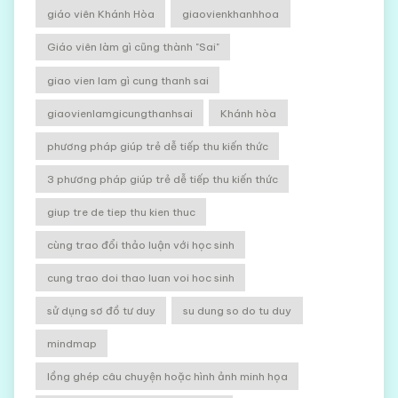
giáo viên Khánh Hòa
giaovienkhanhhoa
Giáo viên làm gì cũng thành "Sai"
giao vien lam gì cung thanh sai
giaovienlamgicungthanhsai
Khánh hòa
phương pháp giúp trẻ dễ tiếp thu kiến thức
3 phương pháp giúp trẻ dễ tiếp thu kiến thức
giup tre de tiep thu kien thuc
cùng trao đổi thảo luận với học sinh
cung trao doi thao luan voi hoc sinh
sử dụng sơ đồ tư duy
su dung so do tu duy
mindmap
lồng ghép câu chuyện hoặc hình ảnh minh họa