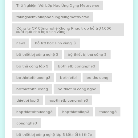
Thử Nghiệm Với Lớp Học Ứng Dụng Metaverse
thunghiemvoilophocungdungmetaverse
Công ty CP Công nghệ Khang Phúc trao hỗ trợ 1.000
suất quà cho học sinh vùng lũ
news
hỗ trợ học sinh vùng lũ
bộ thiết bị công nghệ 3
bộ thiết bị thủ công 3
bộ thủ công lớp 3
bothietbicongnghe3
bothietbithucong3
bothietbi
bo thu cong
bothietbithucong
bo thiet bi cong nghe
thiet bi lop 3
hopthietbicongnghe3
hopthietbithucong3
hopthietbilop3
thucong3
congnghe3
bộ thiết bị công nghệ lớp 3 kết nối tri thức