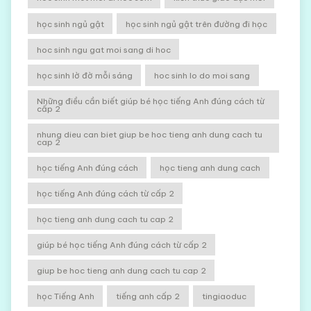
học sinh ngủ gật
học sinh ngủ gật trên đường đi học
hoc sinh ngu gat moi sang di hoc
học sinh lờ đờ mỗi sáng
hoc sinh lo do moi sang
Những điều cần biết giúp bé học tiếng Anh đúng cách từ
cấp 2
nhung dieu can biet giup be hoc tieng anh dung cach tu
cap 2
học tiếng Anh đúng cách
học tieng anh dung cach
học tiếng Anh đúng cách từ cấp 2
học tieng anh dung cach tu cap 2
giúp bé học tiếng Anh đúng cách từ cấp 2
giup be hoc tieng anh dung cach tu cap 2
học Tiếng Anh
tiếng anh cấp 2
tingiaoduc