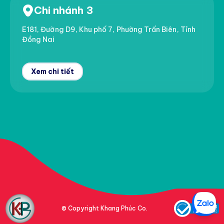
Chi nhánh 3
E181, Đường D9, Khu phố 7, Phường Trấn Biên, Tỉnh
Đồng Nai
Xem chi tiết
© Copyright Khang Phúc Co.