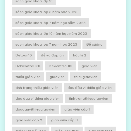
sách giáo khoa lớp 10
sách giáo khoa lớp 3 năm học 2023
sách giáo khoa lớp 7 năm học năm 2023
sách giáo khoa lớp 10 năm học năm 2023
sach giao khoa lop 7 nam hoc 2023
Đề cương
Detoan10
đề và đáp án
học kì 2
DekiemtraHKII
DekiemtraHKI
giáo viên
thiếu giáo viên
giaovien
thieugiaovien
tình trạng thiếu giáo viên
đau đầu vì thiếu giáo viên
dau dau vi thieu giao vien
tinhtrangthieugiaovien
daudauvithieugiaovien
giáo viên cấp 1
giáo viên cấp 2
giáo viên cấp 3
giáo viên tiểu học
giáo viên thcs
giáo viên thpt