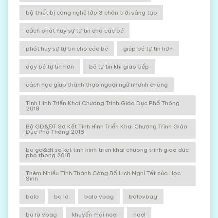
bộ thiết bị công nghệ lớp 3 chân trời sáng tạo
cách phát huy sự tự tin cho các bé
phát huy sự tự tin cho các bé
giúp bé tự tin hơn
dạy bé tự tin hơn
bé tự tin khi giao tiếp
cách học gíup thành thạo ngoại ngữ nhanh chóng
Tình Hình Triển Khai Chương Trình Giáo Dục Phổ Thông
2018
Bộ GD&ĐT Sơ Kết Tình Hình Triển Khai Chương Trình Giáo
Dục Phổ Thông 2018
bo gd&dt so ket tinh hinh trien khai chuong trinh giao duc
pho thong 2018
Thêm Nhiều Tỉnh Thành Công Bố Lịch Nghỉ Tết của Học
Sinh
balo
ba lô
balo vbag
balovbag
ba lô vbag
khuyến mãi noel
noel