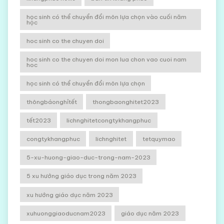
học sinh có thể chuyển đổi môn lựa chọn vào cuối năm
học
hoc sinh co the chuyen doi
hoc sinh co the chuyen doi mon lua chon vao cuoi nam
hoc
học sinh có thể chuyển đổi môn lựa chọn
thôngbáonghỉtết
thongbaonghitet2023
tết2023
lichnghitetcongtykhangphuc
congtykhangphuc
lichnghitet
tetquymao
5-xu-huong-giao-duc-trong-nam-2023
5 xu hướng giáo dục trong năm 2023
xu hướng giáo dục năm 2023
xuhuonggiaoducnam2023
giáo dục năm 2023