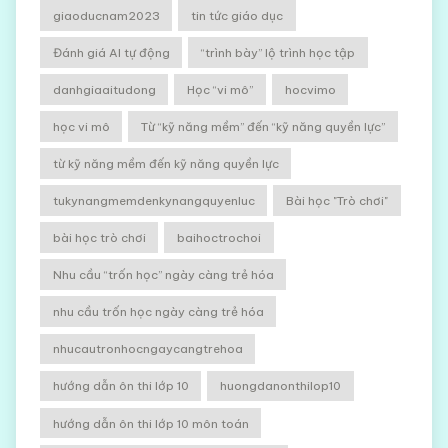
giaoducnam2023
tin tức giáo dục
Đánh giá AI tự động
“trình bày” lộ trình học tập
danhgiaaitudong
Học “vi mô”
hocvimo
học vi mô
Từ “kỹ năng mềm” đến “kỹ năng quyền lực”
từ kỹ năng mềm đến kỹ năng quyền lực
tukynangmemdenkynangquyenluc
Bài học "Trò chơi"
bài học trò chơi
baihoctrochoi
Nhu cầu “trốn học” ngày càng trẻ hóa
nhu cầu trốn học ngày càng trẻ hóa
nhucautronhocngaycangtrehoa
hướng dẫn ôn thi lớp 10
huongdanonthilop10
hướng dẫn ôn thi lớp 10 môn toán