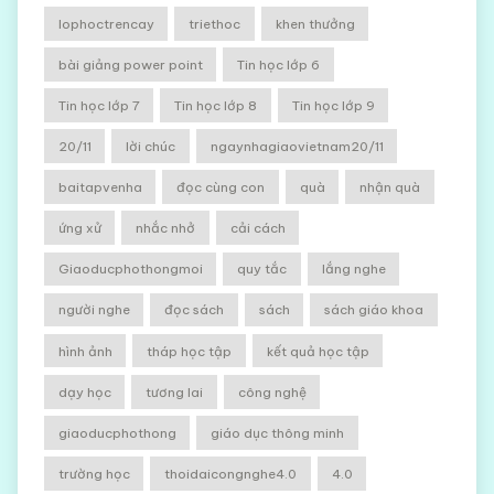
lophoctrencay
triethoc
khen thưởng
bài giảng power point
Tin học lớp 6
Tin học lớp 7
Tin học lớp 8
Tin học lớp 9
20/11
lời chúc
ngaynhagiaovietnam20/11
baitapvenha
đọc cùng con
quà
nhận quà
ứng xử
nhắc nhở
cải cách
Giaoducphothongmoi
quy tắc
lắng nghe
người nghe
đọc sách
sách
sách giáo khoa
hình ảnh
tháp học tập
kết quả học tập
dạy học
tương lai
công nghệ
giaoducphothong
giáo dục thông minh
trường học
thoidaicongnghe4.0
4.0