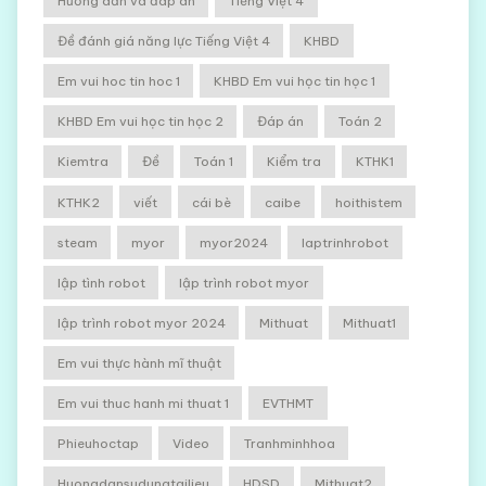
Hướng dẫn và đáp án
Tiếng Việt 4
Đề đánh giá năng lực Tiếng Việt 4
KHBD
Em vui hoc tin hoc 1
KHBD Em vui học tin học 1
KHBD Em vui học tin học 2
Đáp án
Toán 2
Kiemtra
Đề
Toán 1
Kiểm tra
KTHK1
KTHK2
viết
cái bè
caibe
hoithistem
steam
myor
myor2024
laptrinhrobot
lập tình robot
lập trình robot myor
lập trình robot myor 2024
Mithuat
Mithuat1
Em vui thực hành mĩ thuật
Em vui thuc hanh mi thuat 1
EVTHMT
Phieuhoctap
Video
Tranhminhhoa
Huongdansudungtailieu
HDSD
Mithuat2