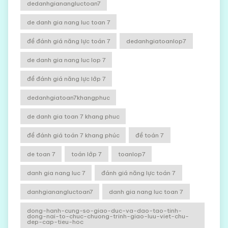
dedanhgianangluctoan7
de danh gia nang luc toan 7
đề đánh giá năng lực toán 7
dedanhgiatoanlop7
de danh gia nang luc lop 7
đề đánh giá năng lực lớp 7
dedanhgiatoan7khangphuc
de danh gia toan 7 khang phuc
đề đánh giá toán 7 khang phúc
đề toán 7
de toan 7
toán lớp 7
toanlop7
danh gia nang luc 7
đánh giá năng lực toán 7
danhgianangluctoan7
danh gia nang luc toan 7
dong-hanh-cung-so-giao-duc-va-dao-tao-tinh-
dong-nai-to-chuc-chuong-trinh-giao-luu-viet-chu-
dep-cap-tieu-hoc