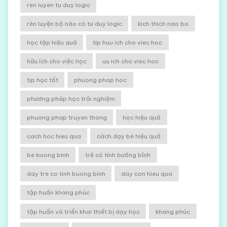
ren luyen tu duy logic
rèn luyện bộ não có tư duy logic
kich thich nao bo
học tập hiệu quả
tip huu ich cho viec hoc
hữu ích cho việc học
uu ich cho viec hoc
tip học tốt
phuong phap hoc
phương pháp học trải nghiệm
phuong phap truyen thong
học hiệu quả
cach hoc hieu qua
cách dạy bé hiệu quả
be buong binh
trẻ có tính bướng bỉnh
day tre co tinh buong binh
day con hieu qua
tập huấn khang phúc
tập huấn và triển khai thiết bị dạy học
khang phúc