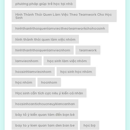
phương pháp giúp trẻ học tại nhà
Hình Thành Thói Quen Làm Việc Theo Teamwork Cho Học
Sinh
hinhthanhthoiquenlamviectheoteamworkchohocsinh
hình thành thói quen làm việc nhóm
hinhthanhthoiquenlamviecnhom
teamwork
lamviecnhom
học sinh làm việc nhóm
hocsinhlamviecnhom
học sinh học nhóm
học nhóm
hocnhom
Học sinh cần tích cực nêu ý kiến cá nhân
hocsinhcantichcucneuykiencanhan
bày tỏ ý kiến quan tâm đến bạn bè
bay to y kien quan tam den ban be
học bạ