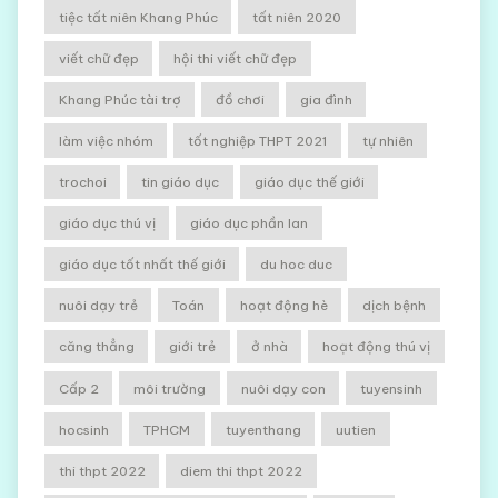
tiệc tất niên Khang Phúc
tất niên 2020
viết chữ đẹp
hội thi viết chữ đẹp
Khang Phúc tài trợ
đồ chơi
gia đình
làm việc nhóm
tốt nghiệp THPT 2021
tự nhiên
trochoi
tin giáo dục
giáo dục thế giới
giáo dục thú vị
giáo dục phần lan
giáo dục tốt nhất thế giới
du hoc duc
nuôi dạy trẻ
Toán
hoạt động hè
dịch bệnh
căng thẳng
giới trẻ
ở nhà
hoạt động thú vị
Cấp 2
môi trường
nuôi dạy con
tuyensinh
hocsinh
TPHCM
tuyenthang
uutien
thi thpt 2022
diem thi thpt 2022