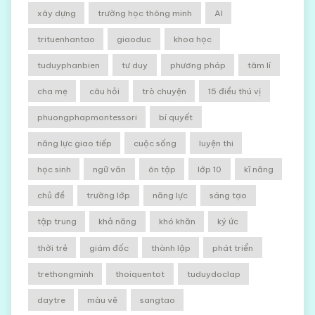
xây dựng
trường học thông minh
AI
trituenhantao
giaoduc
khoa học
tuduyphanbien
tư duy
phương pháp
tâm lí
cha mẹ
câu hỏi
trò chuyện
15 điều thú vị
phuongphapmontessori
bí quyết
năng lực giao tiếp
cuộc sống
luyện thi
học sinh
ngữ văn
ôn tập
lớp 10
kĩ năng
chủ đề
trường lớp
năng lực
sáng tạo
tập trung
khả năng
khó khăn
ký ức
thời trẻ
giám đốc
thành lập
phát triển
trethongminh
thoiquentot
tuduydoclap
daytre
màu vẽ
sangtao