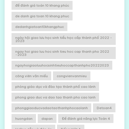
đề đánh giá toán 10 khang phúc
de danh gia toan 10 khang phuc
dedanhgiatoan10khangphuc
ngày hội giao lưu học sinh tiểu học cấp thành phố 2022 -
2023
ngay hoi giao luu hoc sinh tieu hoc cap thanh pho 2022
-2023
ngayhoigiaoluuhocsinhtieuhoccapthanhpho20222023
công viên văn miếu
congvienvanmieu
phòng giáo dục và đào tạo thành phố cao lãnh
phong giao duc va dao tao thanh pho cao lanh
phonggiaoducvadaotaothanhphocaolanh
Detoan4
huongdan
dapan
Đề đánh giá năng lực Toán 4