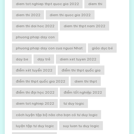
diem tot nghiep thpt quoc gia 2022
diem thi
diem thi 2022
diem thi quoc gia 2022
diem thi dai hoc 2022
diem thi thpt nam 2022
phuong phap day con
phuong phap day con cua nguoi Nhat
giáo dục bé
day be
dạy trẻ
diem xet tuyen 2022
điểm xét tuyển 2022
điểm thi thpt quốc gia
điểm thi thpt quốc gia 2022
diem thi thpt
điểm thi đại học 2022
điểm tốt nghiệp 2022
diem tot nghiep 2022
tư duy logic
cách luyện tập bộ não cho bạn có tư duy logic
luyện tập tư duy logic
suy luan tu duy logic